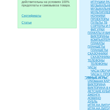
действительны на условиях 100%
ИГРУШКИ Р
предоплаты и самовывоза товара.
МУЗЫКАЛЬН
МУЗЫКАЛЬН
МУЛЬТИПЛЕ
Сертификаты
НОЧНИКИ
ПРОЕКТОРЫ
Статьи
ПУЛЬТЫ ТВ
СОРТЕРЫ И 
ФИГУРКИ
ПЛАКАТЫ И В
ВИКТОРИНЫ
КОМПЬЮТЕ
ПЛАКАТЫ
ПЛАНШЕТЫ
ПЛАНШЕТЫ
СКАЗОЧНИКИ
СКАЗОЧНИК
ТЕЛЕФОНЫ
ТЕЛЕФОНЫ
ЧАСЫ
ЧАСЫ ОБУЧ
ЧАСЫ С ПР
"УМНЫЕ ИГРЫ"
UNOмания КАР
ВИКТОРИНА
ВИКТОРИНА В 
ДЕТСКИЕ КУБИ
ДЖЕНГА
ДОМИНО
ДУБЛЬ
ИГРА НА ЛИПУ
ИГРА НА ЛИПУЧ