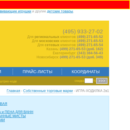
звивающие игрушки
и другие
детские товары
.
698717040
(495) 933-27-02
Для
региональных
клиентов:
(499) 271-65-52
Для
московских
клиентов:
(499) 271-65-53
Для
сетевых
клиентов:
(499) 271-65-54
Казань:
(499) 271-65-53 (доб. 162)
Екатеринбург:
(343) 384-56-43
Новосибирск:
(499) 271-65-53 (доб. 349)
И
ПРАЙС-ЛИСТЫ
КООРДИНАТЫ
скидка
%
штрих-коде
Главная
-
Собственные торговые марки
- ИГРА-ХОДИЛКА 2в1
ОВАЯ
 и ПЕНА ДЛЯ ВАНН
АННЫЕ МИСТЫ
АМИ