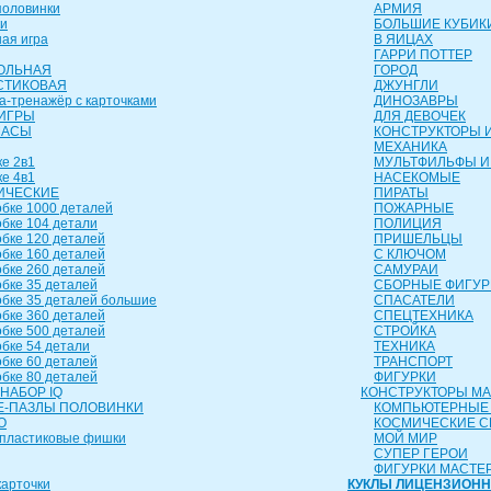
оловинки
АРМИЯ
и
БОЛЬШИЕ КУБИК
ая игра
В ЯИЦАХ
ГАРРИ ПОТТЕР
ОЛЬНАЯ
ГОРОД
СТИКОВАЯ
ДЖУНГЛИ
а-тренажёр с карточками
ДИНОЗАВРЫ
ИГРЫ
ДЛЯ ДЕВОЧЕК
ЧАСЫ
КОНСТРУКТОРЫ И
МЕХАНИКА
е 2в1
МУЛЬТФИЛЬФЫ И
е 4в1
НАСЕКОМЫЕ
ИЧЕСКИЕ
ПИРАТЫ
бке 1000 деталей
ПОЖАРНЫЕ
бке 104 детали
ПОЛИЦИЯ
бке 120 деталей
ПРИШЕЛЬЦЫ
бке 160 деталей
С КЛЮЧОМ
бке 260 деталей
САМУРАИ
бке 35 деталей
СБОРНЫЕ ФИГУР
бке 35 деталей большие
СПАСАТЕЛИ
бке 360 деталей
СПЕЦТЕХНИКА
бке 500 деталей
СТРОЙКА
бке 54 детали
ТЕХНИКА
бке 60 деталей
ТРАНСПОРТ
бке 80 деталей
ФИГУРКИ
НАБОР IQ
КОНСТРУКТОРЫ М
-ПАЗЛЫ ПОЛОВИНКИ
КОМПЬЮТЕРНЫЕ
О
КОСМИЧЕСКИЕ 
пластиковые фишки
МОЙ МИР
СУПЕР ГЕРОИ
ФИГУРКИ МАСТЕ
арточки
КУКЛЫ ЛИЦЕНЗИОН