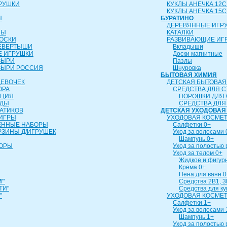
РУШКИ
КУКЛЫ АНЕЧКА 12
КУКЛЫ АНЕЧКА 15
Ы
БУРАТИНО
ДЕРЕВЯННЫЕ ИГР
ЛЫ
КАТАЛКИ
ОСКИ
РАЗВИВАЮЩИЕ ИГ
ЕВЕРТЫШИ
Вкладыши
 ИГРУШКИ
Доски магнитные
ЗЫРИ
Пазлы
ЗЫРИ РОССИЯ
Шнуровка
БЫТОВАЯ ХИМИЯ
ДЕВОЧЕК
ДЕТСКАЯ БЫТОВАЯ
ОРА
СРЕДСТВА ДЛЯ С
ИЦИЯ
ПОРОШКИ ДЛЯ 
УДЫ
СРЕДСТВА ДЛЯ
АТИКОВ
ДЕТСКАЯ УХОДОВАЯ
ИГРЫ
УХОДОВАЯ КОСМЕТ
ЕННЫЕ НАБОРЫ
Салфетки 0+
РЗИНЫ Д/ИГРУШЕК
Уход за волосами 
Шампунь 0+
БОРЫ
Уход за полостью 
Уход за телом 0+
Жидкое и фигур
Крема 0+
Пена для ванн 0
И"
Средства 2В1, 3
ТИ"
Средства для к
"
УХОДОВАЯ КОСМЕТ
Салфетки 1+
Уход за волосами 
Шампунь 1+
Уход за полостью 