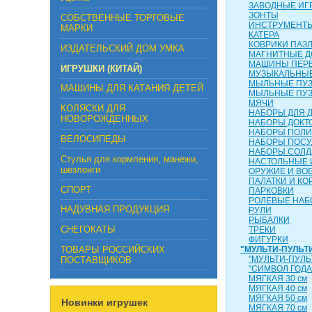
ЗАВОДНЫЕ ИГ
ЗОНТЫ
СОБСТВЕННЫЕ ТОРГОВЫЕ
ИНСТРУМЕНТ
МАРКИ
КАТЕРА
КОВРИКИ ПАЗ
ИЗДАТЕЛЬСКИЙ ДОМ УМКА
МАГНИТНЫЕ Д
МАШИНЫ ПЕР
ИГРУШКИ (КИТАЙ)
МУЗЫКАЛЬНЫЕ
МЫЛЬНЫЕ ПУ
МАШИНЫ ДЛЯ КАТАНИЯ ДЕТЕЙ
МЫЛЬНЫЕ ПУ
МЯЧИ
КОЛЯСКИ ДЛЯ
НАБОРЫ ДЛЯ 
НОВОРОЖДЕННЫХ
НАБОРЫ ДОКТ
НАБОРЫ ПОЛ
ВЕЛОСИПЕДЫ
НАБОРЫ ПОС
НАБОРЫ СОЛД
Стулья для кормления, манежи,
НАСТОЛЬНЫЕ 
шезлонги
ОРУЖИЕ И ВО
ПАЛАТКИ И КО
СПОРТ
ПАРКОВКИ
РОЛЕВЫЕ НА
НАДУВНАЯ ПРОДУКЦИЯ
РУЛИ
РЫБАЛКИ
СНЕГОКАТЫ
ТРЕКИ
ФИГУРКИ
ТОВАРЫ РОССИЙСКИХ
"МУЛЬТИ-ПУЛЬТ
"МУЛЬТИ-ПУЛЬ
ПОСТАВЩИКОВ
"СИМВОЛ ГОДА
МЯГКАЯ 30 см
МЯГКАЯ 40 см
МЯГКАЯ 50 см
Новинки игрушек
МЯГКАЯ 70 см