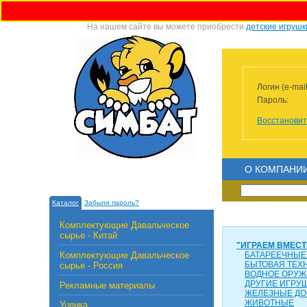
На нашем сайте вы можете приобрести
детские игрушк
Логин (e-mail
Пароль:
Восстановит
О КОМПАНИ
Каталог
Забыли пароль?
Комплектующие Давальческое
сырье - Китай
"ИГРАЕМ ВМЕСТ
Комплектующие Давальческое
БАТАРЕЕЧНЫЕ
БЫТОВАЯ ТЕХ
сырье - Россия
ВОДНОЕ ОРУЖ
ДРУГИЕ ИГРУ
Рекламные материалы
ЖЕЛЕЗНЫЕ ДО
ЖИВОТНЫЕ
Уценка