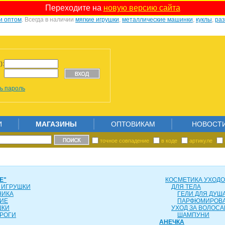
Переходите на
новую версию сайта
и оптом
. Всегда в наличии
мягкие игрушки
,
металлические машинки
,
куклы
,
ра
):
ь пароль
И
МАГАЗИНЫ
ОПТОВИКАМ
НОВОСТ
точное совпадение
в коде
артикуле
Е"
КОСМЕТИКА УХОД
 ИГРУШКИ
ДЛЯ ТЕЛА
НИКА
ГЕЛИ ДЛЯ ДУША
ИЕ
ПАРФЮМИРОВ
ШКИ
УХОД ЗА ВОЛОС
РОГИ
ШАМПУНИ
АНЕЧКА