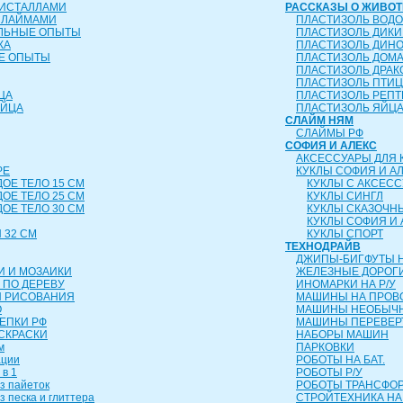
РИСТАЛЛАМИ
РАССКАЗЫ О ЖИВО
СЛАЙМАМИ
ПЛАСТИЗОЛЬ ВОД
ЕЛЬНЫЕ ОПЫТЫ
ПЛАСТИЗОЛЬ ДИК
КА
ПЛАСТИЗОЛЬ ДИН
Е ОПЫТЫ
ПЛАСТИЗОЛЬ ДОМ
ПЛАСТИЗОЛЬ ДРА
ПЛАСТИЗОЛЬ ПТИ
ЦА
ПЛАСТИЗОЛЬ РЕП
ЯЙЦА
ПЛАСТИЗОЛЬ ЯЙЦ
СЛАЙМ НЯМ
СЛАЙМЫ РФ
СОФИЯ И АЛЕКС
АКСЕССУАРЫ ДЛЯ 
РЕ
КУКЛЫ СОФИЯ И А
ДОЕ ТЕЛО 15 СМ
КУКЛЫ С АКСЕС
ДОЕ ТЕЛО 25 СМ
КУКЛЫ СИНГЛ
ДОЕ ТЕЛО 30 СМ
КУКЛЫ СКАЗОЧН
КУКЛЫ СОФИЯ И 
 32 СМ
КУКЛЫ СПОРТ
ТЕХНОДРАЙВ
ДЖИПЫ-БИГФУТЫ Н
И И МОЗАИКИ
ЖЕЛЕЗНЫЕ ДОРОГ
 ПО ДЕРЕВУ
ИНОМАРКИ НА Р/У
Я РИСОВАНИЯ
МАШИНЫ НА ПРОВ
О
МАШИНЫ НЕОБЫЧН
ЛЕПКИ РФ
МАШИНЫ ПЕРЕВЕ
СКРАСКИ
НАБОРЫ МАШИН
м
ПАРКОВКИ
ации
РОБОТЫ НА БАТ.
 в 1
РОБОТЫ Р/У
з пайеток
РОБОТЫ ТРАНСФ
з песка и глиттера
СТРОЙТЕХНИКА НА