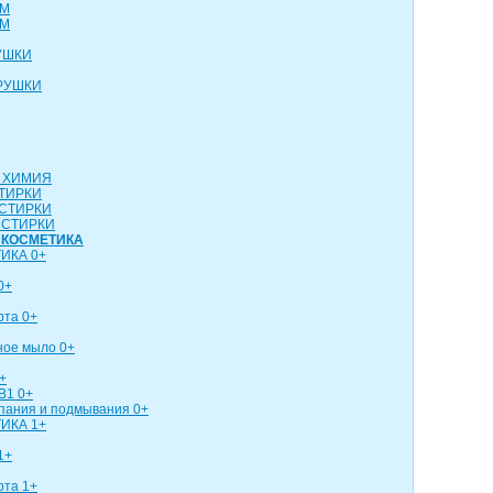
СМ
СМ
УШКИ
РУШКИ
 ХИМИЯ
ТИРКИ
СТИРКИ
 СТИРКИ
 КОСМЕТИКА
ИКА 0+
0+
рта 0+
ное мыло 0+
+
В1 0+
упания и подмывания 0+
ИКА 1+
1+
рта 1+