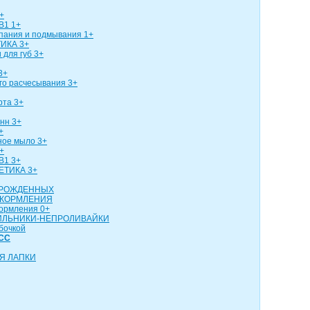
+
В1 1+
упания и подмывания 1+
ИКА 3+
 для губ 3+
3+
го расчесывания 3+
рта 3+
нн 3+
+
ное мыло 3+
+
В1 3+
ЕТИКА 3+
ОРОЖДЕННЫХ
 КОРМЛЕНИЯ
кормления 0+
ИЛЬНИКИ-НЕПРОЛИВАЙКИ
бочкой
СС
Я ЛАПКИ