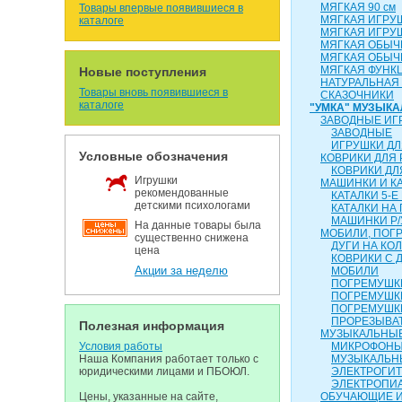
МЯГКАЯ 90 см
Товары впервые появившиеся в
МЯГКАЯ ИГРУ
каталоге
МЯГКАЯ ИГРУ
МЯГКАЯ ОБЫЧН
МЯГКАЯ ОБЫЧН
МЯГКАЯ ФУНК
Новые поступления
НАТУРАЛЬНАЯ
Товары вновь появившиеся в
СКАЗОЧНИКИ
каталоге
"УМКА" МУЗЫК
ЗАВОДНЫЕ ИГ
ЗАВОДНЫЕ
ИГРУШКИ ДЛ
Условные обозначения
КОВРИКИ ДЛЯ
КОВРИКИ ДЛ
Игрушки
МАШИНКИ И К
рекомендованные
КАТАЛКИ 5-Е
детскими психологами
КАТАЛКИ НА
МАШИНКИ Р/
На данные товары была
МОБИЛИ, ПОГР
существенно снижена
ДУГИ НА КО
цена
КОВРИКИ С 
Акции за неделю
МОБИЛИ
ПОГРЕМУШКИ
ПОГРЕМУШК
ПОГРЕМУШК
ПРОРЕЗЫВА
Полезная информация
МУЗЫКАЛЬНЫЕ
Условия работы
МИКРОФОН
Наша Компания работает только с
МУЗЫКАЛЬН
юридическими лицами и ПБОЮЛ.
ЭЛЕКТРОГИ
ЭЛЕКТРОПИ
Цены, указанные на сайте,
ОБУЧАЮЩИЕ 