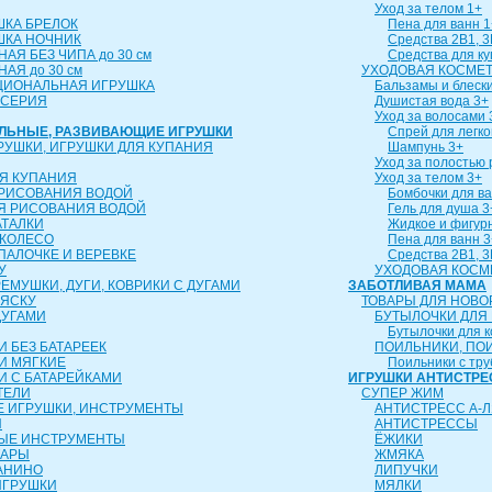
Уход за телом 1+
ШКА БРЕЛОК
Пена для ванн 1
ШКА НОЧНИК
Средства 2В1, 3
АЯ БЕЗ ЧИПА до 30 см
Средства для к
АЯ до 30 см
УХОДОВАЯ КОСМЕТ
ЦИОНАЛЬНАЯ ИГРУШКА
Бальзамы и блески
 СЕРИЯ
Душистая вода 3+
Уход за волосами 
АЛЬНЫЕ, РАЗВИВАЮЩИЕ ИГРУШКИ
Спрей для легко
РУШКИ, ИГРУШКИ ДЛЯ КУПАНИЯ
Шампунь 3+
Уход за полостью 
Я КУПАНИЯ
Уход за телом 3+
 РИСОВАНИЯ ВОДОЙ
Бомбочки для ва
Я РИСОВАНИЯ ВОДОЙ
Гель для душа 3
АТАЛКИ
Жидкое и фигур
 КОЛЕСО
Пена для ванн 3
 ПАЛОЧКЕ И ВЕРЕВКЕ
Средства 2В1, 3
У
УХОДОВАЯ КОСМ
ЕМУШКИ, ДУГИ, КОВРИКИ С ДУГАМИ
ЗАБОТЛИВАЯ МАМА
ЛЯСКУ
ТОВАРЫ ДЛЯ НОВ
ДУГАМИ
БУТЫЛОЧКИ ДЛЯ
Бутылочки для 
 БЕЗ БАТАРЕЕК
ПОИЛЬНИКИ, ПО
И МЯГКИЕ
Поильники с тру
И С БАТАРЕЙКАМИ
ИГРУШКИ АНТИСТРЕ
ТЕЛИ
СУПЕР ЖИМ
 ИГРУШКИ, ИНСТРУМЕНТЫ
АНТИСТРЕСС А-Л
Ы
АНТИСТРЕССЫ
ЫЕ ИНСТРУМЕНТЫ
ЁЖИКИ
ТАРЫ
ЖМЯКА
АНИНО
ЛИПУЧКИ
ИГРУШКИ
МЯЛКИ