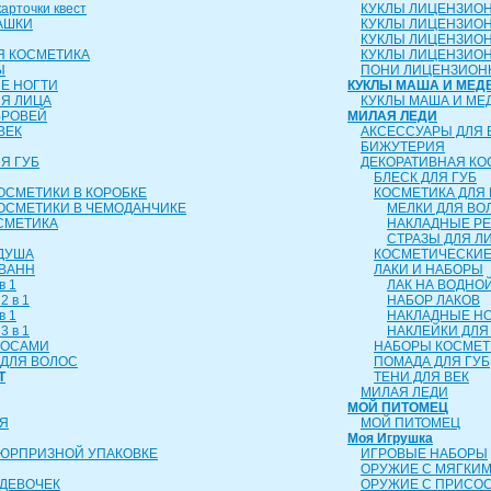
рточки квест
КУКЛЫ ЛИЦЕНЗИО
АШКИ
КУКЛЫ ЛИЦЕНЗИО
КУКЛЫ ЛИЦЕНЗИО
Я КОСМЕТИКА
КУКЛЫ ЛИЦЕНЗИОН
Ы
ПОНИ ЛИЦЕНЗИОН
Е НОГТИ
КУКЛЫ МАША И МЕД
ЛЯ ЛИЦА
КУКЛЫ МАША И МЕ
БРОВЕЙ
МИЛАЯ ЛЕДИ
ВЕК
АКСЕССУАРЫ ДЛЯ 
БИЖУТЕРИЯ
Я ГУБ
ДЕКОРАТИВНАЯ КО
БЛЕСК ДЛЯ ГУБ
ОСМЕТИКИ В КОРОБКЕ
КОСМЕТИКА ДЛЯ 
ОСМЕТИКИ В ЧЕМОДАНЧИКЕ
МЕЛКИ ДЛЯ ВО
СМЕТИКА
НАКЛАДНЫЕ Р
СТРАЗЫ ДЛЯ Л
 ДУША
КОСМЕТИЧЕСКИЕ
 ВАНН
ЛАКИ И НАБОРЫ
в 1
ЛАК НА ВОДНО
2 в 1
НАБОР ЛАКОВ
в 1
НАКЛАДНЫЕ Н
3 в 1
НАКЛЕЙКИ ДЛЯ
ЛОСАМИ
НАБОРЫ КОСМЕТ
ДЛЯ ВОЛОС
ПОМАДА ДЛЯ ГУБ
Т
ТЕНИ ДЛЯ ВЕК
МИЛАЯ ЛЕДИ
МОЙ ПИТОМЕЦ
Я
МОЙ ПИТОМЕЦ
Моя Игрушка
СЮРПРИЗНОЙ УПАКОВКЕ
ИГРОВЫЕ НАБОРЫ
ОРУЖИЕ С МЯГКИ
ДЕВОЧЕК
ОРУЖИЕ С ПРИСО