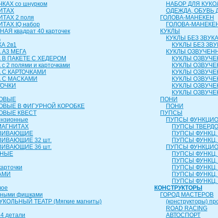
КАХ со шнурком
НАБОР ДЛЯ КУКО
ИТАХ
ОДЕЖДА, ОБУВЬ 
ИТАХ 2 поля
ГОЛОВА-МАНЕКЕН
ТАХ IQ набор
ГОЛОВА-МАНЕКЕ
АЯ квадрат 40 карточек
КУКЛЫ
А
КУКЛЫ БЕЗ ЗВУК
А 2в1
КУКЛЫ БЕЗ ЗВУ
 А3 МЕГА
КУКЛЫ ОЗВУЧЕН
 В ПАКЕТЕ С ХЕДЕРОМ
КУКЛЫ ОЗВУЧЕ
с 2 полями и карточками
КУКЛЫ ОЗВУЧЕ
 С КАРТОЧКАМИ
КУКЛЫ ОЗВУЧЕ
А С МАСКАМИ
КУКЛЫ ОЗВУЧЕ
ТОЧКИ
КУКЛЫ ОЗВУЧЕ
КУКЛЫ ОЗВУЧЕ
РОВЫЕ
ПОНИ
ОВЫЕ В ФИГУРНОЙ КОРОБКЕ
ПОНИ
ОВЫЕ КВЕСТ
ПУПСЫ
ензионные
ПУПСЫ ФУНКЦИО
МАГНИТАХ
ПУПСЫ ТВЕРДОЕ
ЗВИВАЮЩИЕ
ПУПСЫ ФУНКЦ. 
ВИВАЮЩИЕ 32 шт.
ПУПСЫ ФУНКЦ. 
ВИВАЮЩИЕ 36 шт.
ПУПСЫ ФУНКЦИО
ЬНЫЕ
ПУПСЫ ФУНКЦ. 
ПУПСЫ ФУНКЦ. 
карточки
ПУПСЫ ФУНКЦ. 
АМИ
ПУПСЫ ФУНКЦ. 
ПУПСЫ ФУНКЦ. 
вое
КОНСТРУКТОРЫ
чными фишками
ГОРОД МАСТЕРОВ
КОЛЬНЫЙ ТЕАТР (Мягкие магниты)
(конструкторы) пр
ROAD RACING
4 детали
АВТОСПОРТ