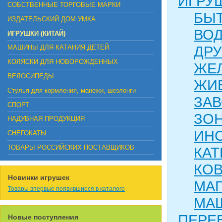
ИГРУ
СОБСТВЕННЫЕ ТОРГОВЫЕ МАРКИ
БЫТ
ИЗДАТЕЛЬСКИЙ ДОМ УМКА
ВО
ИГРУШКИ (КИТАЙ)
ДРУ
МАШИНЫ ДЛЯ КАТАНИЯ ДЕТЕЙ
КОЛЯСКИ ДЛЯ НОВОРОЖДЕННЫХ
ЖЕ
ВЕЛОСИПЕДЫ
ЖИ
Стулья для кормления, манежи, шезлонги
ЗА
СПОРТ
ЗО
НАДУВНАЯ ПРОДУКЦИЯ
ИН
СНЕГОКАТЫ
ТОВАРЫ РОССИЙСКИХ ПОСТАВЩИКОВ
КАТ
КО
Новинки игрушек
МА
Товары впервые появившиеся в каталоге
МА
ПЕРЕ
Новые поступления