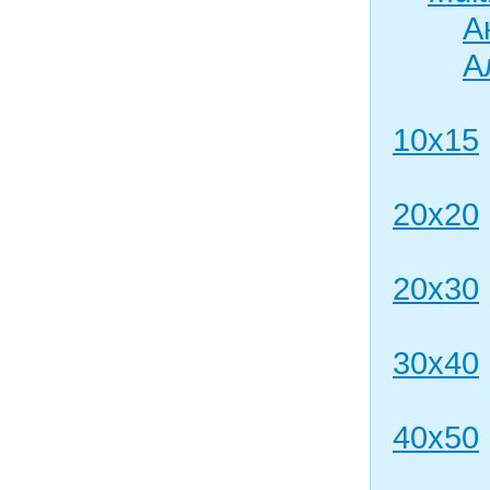
А
А
10х15
20х20
20х30
30х40
40х50