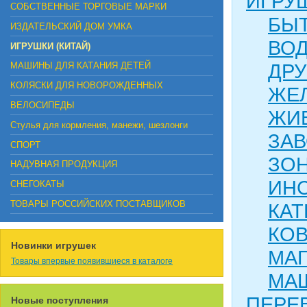
ИГРУ
СОБСТВЕННЫЕ ТОРГОВЫЕ МАРКИ
БЫТ
ИЗДАТЕЛЬСКИЙ ДОМ УМКА
ВО
ИГРУШКИ (КИТАЙ)
ДРУ
МАШИНЫ ДЛЯ КАТАНИЯ ДЕТЕЙ
КОЛЯСКИ ДЛЯ НОВОРОЖДЕННЫХ
ЖЕ
ВЕЛОСИПЕДЫ
ЖИ
Стулья для кормления, манежи, шезлонги
ЗА
СПОРТ
ЗО
НАДУВНАЯ ПРОДУКЦИЯ
ИН
СНЕГОКАТЫ
ТОВАРЫ РОССИЙСКИХ ПОСТАВЩИКОВ
КАТ
КО
Новинки игрушек
МА
Товары впервые появившиеся в каталоге
МА
ПЕРЕ
Новые поступления