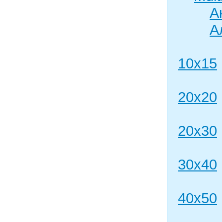
А
А
10х15
20х20
20х30
30х40
40х50