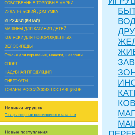
ИГРУ
СОБСТВЕННЫЕ ТОРГОВЫЕ МАРКИ
БЫТ
ИЗДАТЕЛЬСКИЙ ДОМ УМКА
ВО
ИГРУШКИ (КИТАЙ)
ДРУ
МАШИНЫ ДЛЯ КАТАНИЯ ДЕТЕЙ
КОЛЯСКИ ДЛЯ НОВОРОЖДЕННЫХ
ЖЕ
ВЕЛОСИПЕДЫ
ЖИ
Стулья для кормления, манежи, шезлонги
ЗА
СПОРТ
ЗО
НАДУВНАЯ ПРОДУКЦИЯ
ИН
СНЕГОКАТЫ
ТОВАРЫ РОССИЙСКИХ ПОСТАВЩИКОВ
КАТ
КО
Новинки игрушек
МА
Товары впервые появившиеся в каталоге
МА
ПЕРЕ
Новые поступления