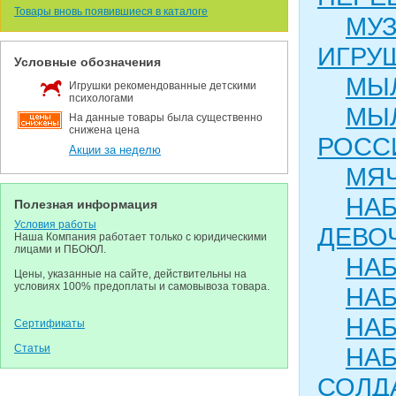
Товары вновь появившиеся в каталоге
МУ
ИГРУ
Условные обозначения
МЫ
Игрушки рекомендованные детскими
психологами
МЫ
На данные товары была существенно
снижена цена
РОСС
Акции за неделю
МЯ
НА
Полезная информация
Условия работы
ДЕВО
Наша Компания работает только с юридическими
лицами и ПБОЮЛ.
НА
Цены, указанные на сайте, действительны на
условиях 100% предоплаты и самовывоза товара.
НА
НА
Сертификаты
Статьи
НА
СОЛД