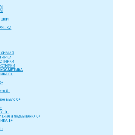
СМ
СМ
УШКИ
РУШКИ
 ХИМИЯ
ТИРКИ
СТИРКИ
 СТИРКИ
 КОСМЕТИКА
ИКА 0+
0+
рта 0+
ное мыло 0+
+
В1 0+
упания и подмывания 0+
ИКА 1+
1+