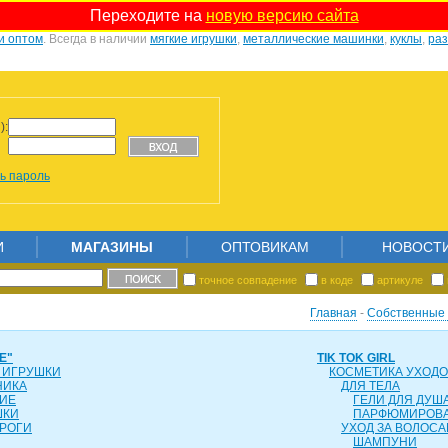
Переходите на
новую версию сайта
и оптом
. Всегда в наличии
мягкие игрушки
,
металлические машинки
,
куклы
,
ра
):
ь пароль
И
МАГАЗИНЫ
ОПТОВИКАМ
НОВОСТ
точное совпадение
в коде
артикуле
Главная
-
Собственные 
Е"
TIK TOK GIRL
 ИГРУШКИ
КОСМЕТИКА УХОД
НИКА
ДЛЯ ТЕЛА
ИЕ
ГЕЛИ ДЛЯ ДУША
ШКИ
ПАРФЮМИРОВ
РОГИ
УХОД ЗА ВОЛОС
ШАМПУНИ