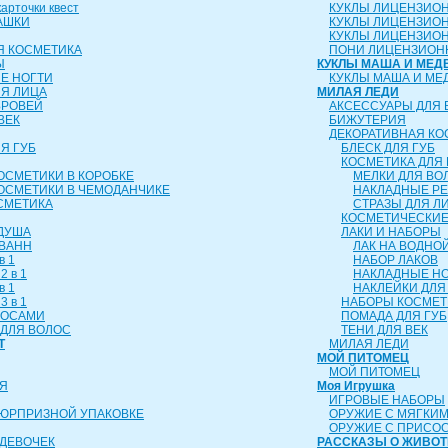
рточки квест
КУКЛЫ ЛИЦЕНЗИО
АШКИ
КУКЛЫ ЛИЦЕНЗИО
КУКЛЫ ЛИЦЕНЗИОН
Я КОСМЕТИКА
ПОНИ ЛИЦЕНЗИОН
Ы
КУКЛЫ МАША И МЕД
Е НОГТИ
КУКЛЫ МАША И МЕ
ЛЯ ЛИЦА
МИЛАЯ ЛЕДИ
БРОВЕЙ
АКСЕССУАРЫ ДЛЯ 
ВЕК
БИЖУТЕРИЯ
ДЕКОРАТИВНАЯ КО
Я ГУБ
БЛЕСК ДЛЯ ГУБ
КОСМЕТИКА ДЛЯ 
ОСМЕТИКИ В КОРОБКЕ
МЕЛКИ ДЛЯ ВО
ОСМЕТИКИ В ЧЕМОДАНЧИКЕ
НАКЛАДНЫЕ Р
СМЕТИКА
СТРАЗЫ ДЛЯ Л
КОСМЕТИЧЕСКИЕ
 ДУША
ЛАКИ И НАБОРЫ
 ВАНН
ЛАК НА ВОДНО
в 1
НАБОР ЛАКОВ
2 в 1
НАКЛАДНЫЕ Н
в 1
НАКЛЕЙКИ ДЛЯ
3 в 1
НАБОРЫ КОСМЕТ
ЛОСАМИ
ПОМАДА ДЛЯ ГУБ
ДЛЯ ВОЛОС
ТЕНИ ДЛЯ ВЕК
Т
МИЛАЯ ЛЕДИ
МОЙ ПИТОМЕЦ
МОЙ ПИТОМЕЦ
Я
Моя Игрушка
ИГРОВЫЕ НАБОРЫ
СЮРПРИЗНОЙ УПАКОВКЕ
ОРУЖИЕ С МЯГКИ
ОРУЖИЕ С ПРИСО
ДЕВОЧЕК
РАССКАЗЫ О ЖИВО