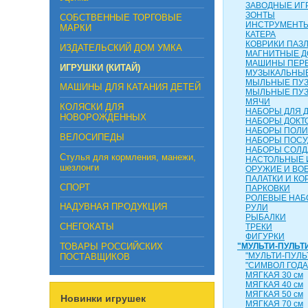
ЗАВОДНЫЕ ИГ
ЗОНТЫ
СОБСТВЕННЫЕ ТОРГОВЫЕ
ИНСТРУМЕНТ
МАРКИ
КАТЕРА
КОВРИКИ ПАЗ
ИЗДАТЕЛЬСКИЙ ДОМ УМКА
МАГНИТНЫЕ Д
МАШИНЫ ПЕР
ИГРУШКИ (КИТАЙ)
МУЗЫКАЛЬНЫЕ
МЫЛЬНЫЕ ПУ
МАШИНЫ ДЛЯ КАТАНИЯ ДЕТЕЙ
МЫЛЬНЫЕ ПУ
МЯЧИ
КОЛЯСКИ ДЛЯ
НАБОРЫ ДЛЯ 
НОВОРОЖДЕННЫХ
НАБОРЫ ДОКТ
НАБОРЫ ПОЛ
ВЕЛОСИПЕДЫ
НАБОРЫ ПОС
НАБОРЫ СОЛД
Стулья для кормления, манежи,
НАСТОЛЬНЫЕ 
шезлонги
ОРУЖИЕ И ВО
ПАЛАТКИ И КО
СПОРТ
ПАРКОВКИ
РОЛЕВЫЕ НА
НАДУВНАЯ ПРОДУКЦИЯ
РУЛИ
РЫБАЛКИ
СНЕГОКАТЫ
ТРЕКИ
ФИГУРКИ
ТОВАРЫ РОССИЙСКИХ
"МУЛЬТИ-ПУЛЬТ
"МУЛЬТИ-ПУЛЬ
ПОСТАВЩИКОВ
"СИМВОЛ ГОДА
МЯГКАЯ 30 см
МЯГКАЯ 40 см
МЯГКАЯ 50 см
Новинки игрушек
МЯГКАЯ 70 см