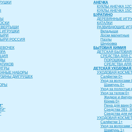
РУШКИ
АНЕЧКА
КУКЛЫ АНЕЧКА 12
Ы
КУКЛЫ АНЕЧКА 15
БУРАТИНО
ЛЫ
ДЕРЕВЯННЫЕ ИГР
ОСКИ
КАТАЛКИ
ЕВЕРТЫШИ
РАЗВИВАЮЩИЕ ИГ
 ИГРУШКИ
Вкладыши
ЗЫРИ
Доски магнитные
ЗЫРИ РОССИЯ
Пазлы
Шнуровка
ДЕВОЧЕК
БЫТОВАЯ ХИМИЯ
ОРА
ДЕТСКАЯ БЫТОВАЯ
ИЦИЯ
СРЕДСТВА ДЛЯ С
УДЫ
ПОРОШКИ ДЛЯ 
АТИКОВ
СРЕДСТВА ДЛЯ
ИГРЫ
ДЕТСКАЯ УХОДОВАЯ
ЕННЫЕ НАБОРЫ
УХОДОВАЯ КОСМЕТ
РЗИНЫ Д/ИГРУШЕК
Салфетки 0+
Уход за волосами 
БОРЫ
Шампунь 0+
Уход за полостью 
Уход за телом 0+
Жидкое и фигур
Крема 0+
И"
Пена для ванн 0
ТИ"
Средства 2В1, 3
"
Средства для к
УХОДОВАЯ КОСМЕТ
Салфетки 1+
Уход за волосами 
Шампунь 1+