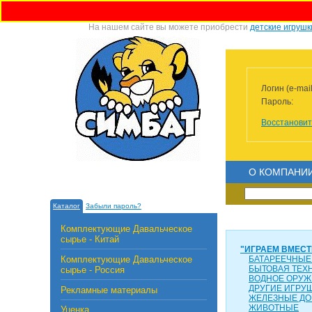
На нашем сайте вы можете приобрести
детские игрушк
Логин (e-mail
Пароль:
Восстановит
О КОМПАНИ
Каталог
Забыли пароль?
Комплектующие Давальческое
сырье - Китай
"ИГРАЕМ ВМЕСТ
Комплектующие Давальческое
БАТАРЕЕЧНЫЕ
БЫТОВАЯ ТЕХ
сырье - Россия
ВОДНОЕ ОРУЖ
ДРУГИЕ ИГРУ
Рекламные материалы
ЖЕЛЕЗНЫЕ ДО
ЖИВОТНЫЕ
Уценка