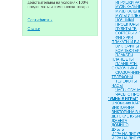
действительны на условиях 100%
ИГРУШКИ Р
предоплаты и самовывоза товара.
МУЗЫКАЛЬН
МУЗЫКАЛЬН
МУЛЬТИПЛЕ
Сертификаты
НОЧНИКИ
ПРОЕКТОРЫ
Статьи
ПУЛЬТЫ ТВ
СОРТЕРЫ И 
ФИГУРКИ
ПЛАКАТЫ И В
ВИКТОРИНЫ
КОМПЬЮТЕ
ПЛАКАТЫ
ПЛАНШЕТЫ
ПЛАНШЕТЫ
СКАЗОЧНИКИ
СКАЗОЧНИК
ТЕЛЕФОНЫ
ТЕЛЕФОНЫ
ЧАСЫ
ЧАСЫ ОБУЧ
ЧАСЫ С ПР
"УМНЫЕ ИГРЫ"
UNOмания КАР
ВИКТОРИНА
ВИКТОРИНА В 
ДЕТСКИЕ КУБИ
ДЖЕНГА
ДОМИНО
ДУБЛЬ
ИГРА НА ЛИПУ
ИГРА НА ЛИПУЧ