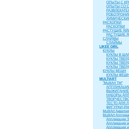
ОПЫТЫ С К
ОПЫТЫ СО 
РАЗВЛЕКАТ
РОБОТРОНИ
ХИМИЧЕСКИ
РАСКОПКИ
РАСКОПКИ
РАСТУЩИЕ ЯЙ
РАСТУЩИЕ 
СЛАЙМЫ
СЛАЙМЫ
LIKEE GIRL
КУКЛЫ
КУКЛЫ В ША
КУКЛЫ ТВЕР
КУКЛЫ ТВЕР
КУКЛЫ ТВЕР
КУКЛЫ ФЕШН
КУКЛЫ ФЕШН
MULTIART
"MultiArt ТМ"
АППЛИКАЦИ
ВЫЖИГАНИЕ
НАБОРЫ ДЛ
ТВОРЧЕСТВ
ТЕСТО ДЛЯ 
ФИГУРКИ-РА
MultiArt Аквагри
MultiArt Апплик
Аппликации 3
Аппликации и
Аппликации и