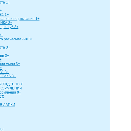
рта 1+
+
В1 1+
упания и подмывания 1+
ИКА 3+
 для губ 3+
3+
го расчесывания 3+
рта 3+
нн 3+
+
ное мыло 3+
+
В1 3+
ЕТИКА 3+
ОРОЖДЕННЫХ
 КОРМЛЕНИЯ
кормления 0+
СС
Я ЛАПКИ
НЫ