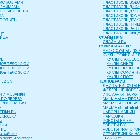
РИСТАЛЛАМИ
ПЛАСТИЗОЛЬ ВОД
СЛАЙМАМИ
ПЛАСТИЗОЛЬ ДИК
ЕЛЬНЫЕ ОПЫТЫ
ПЛАСТИЗОЛЬ ДИН
КА
ПЛАСТИЗОЛЬ ДОМ
Е ОПЫТЫ
ПЛАСТИЗОЛЬ ДРА
ПЛАСТИЗОЛЬ ПТИ
ПЛАСТИЗОЛЬ РЕП
ЦА
ПЛАСТИЗОЛЬ ЯЙЦ
ЯЙЦА
СЛАЙМ НЯМ
СЛАЙМЫ РФ
СОФИЯ И АЛЕКС
АКСЕССУАРЫ ДЛЯ 
КУКЛЫ СОФИЯ И А
РЕ
КУКЛЫ С АКСЕС
ДОЕ ТЕЛО 15 СМ
КУКЛЫ СИНГЛ
ДОЕ ТЕЛО 25 СМ
КУКЛЫ СКАЗОЧН
ДОЕ ТЕЛО 30 СМ
КУКЛЫ СОФИЯ И 
КУКЛЫ СПОРТ
 32 СМ
ТЕХНОДРАЙВ
ДЖИПЫ-БИГФУТЫ Н
ЖЕЛЕЗНЫЕ ДОРОГ
И И МОЗАИКИ
ИНОМАРКИ НА Р/У
 ПО ДЕРЕВУ
МАШИНЫ НА ПРОВ
Я РИСОВАНИЯ
МАШИНЫ НЕОБЫЧН
О
МАШИНЫ ПЕРЕВЕ
ЛЕПКИ РФ
НАБОРЫ МАШИН
СКРАСКИ
ПАРКОВКИ
м
РОБОТЫ НА БАТ.
ации
РОБОТЫ Р/У
 в 1
РОБОТЫ ТРАНСФ
з пайеток
СТРОЙТЕХНИКА НА
з песка и глиттера
ТРАКТОРА