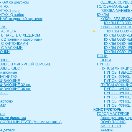
КАХ со шнурком
ОДЕЖДА, ОБУВЬ 
ИТАХ
ГОЛОВА-МАНЕКЕН
ИТАХ 2 поля
ГОЛОВА-МАНЕКЕ
ТАХ IQ набор
КУКЛЫ
АЯ квадрат 40 карточек
КУКЛЫ БЕЗ ЗВУК
А
КУКЛЫ БЕЗ ЗВУ
 2в1
КУКЛЫ ОЗВУЧЕН
 А3 МЕГА
КУКЛЫ ОЗВУЧ
 В ПАКЕТЕ С ХЕДЕРОМ
КУКЛЫ ОЗВУЧЕ
с 2 полями и карточками
КУКЛЫ ОЗВУЧЕ
 С КАРТОЧКАМИ
КУКЛЫ ОЗВУЧЕ
А С МАСКАМИ
КУКЛЫ ОЗВУЧЕ
ТОЧКИ
КУКЛЫ ОЗВУЧЕ
ПОНИ
РОВЫЕ
ПОНИ
ОВЫЕ В ФИГУРНОЙ КОРОБКЕ
ПУПСЫ
ОВЫЕ КВЕСТ
ПУПСЫ ФУНКЦИО
ензионные
ПУПСЫ ТВЕРДОЕ
МАГНИТАХ
ПУПСЫ ФУНКЦ. 
ЗВИВАЮЩИЕ
ПУПСЫ ФУНКЦ. 
ВИВАЮЩИЕ 32 шт.
ПУПСЫ ФУНКЦИО
ВИВАЮЩИЕ 36 шт.
ПУПСЫ ФУНКЦ. 
ЬНЫЕ
ПУПСЫ ФУНКЦ. 
ПУПСЫ ФУНКЦ. 
карточки
ПУПСЫ ФУНКЦ. 
АМИ
ПУПСЫ ФУНКЦ. 
КОНСТРУКТОРЫ
вое
ГОРОД МАСТЕРОВ
чными фишками
(конструкторы) пр
КОЛЬНЫЙ ТЕАТР (Мягкие магниты)
ROAD RACING
АВТОСПОРТ
4 детали
АРМИЯ