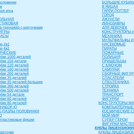
оловинки
БОЛЬШИЕ КУБИК
и
В ЯИЦАХ
ая игра
ГАРРИ ПОТТЕР
ГОРОД
ОЛЬНАЯ
ДЖУНГЛИ
СТИКОВАЯ
ДИНОЗАВРЫ
а-тренажёр с карточками
ДЛЯ ДЕВОЧЕК
ИГРЫ
КОНСТРУКТОРЫ И
ЧАСЫ
МЕХАНИКА
МУЛЬТФИЛЬФЫ И
е 2в1
НАСЕКОМЫЕ
е 4в1
ПИРАТЫ
ИЧЕСКИЕ
ПОЖАРНЫЕ
бке 1000 деталей
ПОЛИЦИЯ
бке 104 детали
ПРИШЕЛЬЦЫ
бке 120 деталей
С КЛЮЧОМ
бке 160 деталей
САМУРАИ
бке 260 деталей
СБОРНЫЕ ФИГУР
бке 35 деталей
СПАСАТЕЛИ
бке 35 деталей большие
СПЕЦТЕХНИКА
бке 360 деталей
СТРОЙКА
бке 500 деталей
ТЕХНИКА
бке 54 детали
ТРАНСПОРТ
бке 60 деталей
ФИГУРКИ
бке 80 деталей
КОНСТРУКТОРЫ М
НАБОР IQ
КОМПЬЮТЕРНЫЕ
-ПАЗЛЫ ПОЛОВИНКИ
КОСМИЧЕСКИЕ 
О
МОЙ МИР
пластиковые фишки
СУПЕР ГЕРОИ
ФИГУРКИ МАСТЕ
КУКЛЫ ЛИЦЕНЗИОН
арточки
КУКЛЫ ЛИЦЕНЗИО