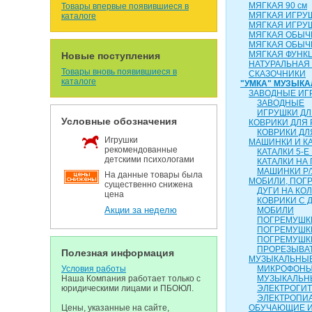
МЯГКАЯ 90 см
Товары впервые появившиеся в
МЯГКАЯ ИГРУ
каталоге
МЯГКАЯ ИГРУ
МЯГКАЯ ОБЫЧН
МЯГКАЯ ОБЫЧН
МЯГКАЯ ФУНК
Новые поступления
НАТУРАЛЬНАЯ
Товары вновь появившиеся в
СКАЗОЧНИКИ
каталоге
"УМКА" МУЗЫК
ЗАВОДНЫЕ ИГ
ЗАВОДНЫЕ
ИГРУШКИ ДЛ
Условные обозначения
КОВРИКИ ДЛЯ
КОВРИКИ ДЛ
Игрушки
МАШИНКИ И К
рекомендованные
КАТАЛКИ 5-Е
детскими психологами
КАТАЛКИ НА
МАШИНКИ Р/
На данные товары была
МОБИЛИ, ПОГР
существенно снижена
ДУГИ НА КО
цена
КОВРИКИ С 
Акции за неделю
МОБИЛИ
ПОГРЕМУШКИ
ПОГРЕМУШК
ПОГРЕМУШК
ПРОРЕЗЫВА
Полезная информация
МУЗЫКАЛЬНЫЕ
Условия работы
МИКРОФОН
Наша Компания работает только с
МУЗЫКАЛЬН
юридическими лицами и ПБОЮЛ.
ЭЛЕКТРОГИ
ЭЛЕКТРОПИ
Цены, указанные на сайте,
ОБУЧАЮЩИЕ 