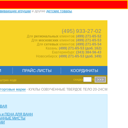
звивающие игрушки
и другие
детские товары
.
148633819
(495) 933-27-02
Для
региональных
клиентов:
(499) 271-65-52
Для
московских
клиентов:
(499) 271-65-53
Для
сетевых
клиентов:
(499) 271-65-54
Казань:
(499) 271-65-53 (доб. 162)
Екатеринбург:
(343) 384-56-43
Новосибирск:
(499) 271-65-53 (доб. 349)
И
ПРАЙС-ЛИСТЫ
КООРДИНАТЫ
скидка
%
штрих-коде
торговые марки
- КУКЛЫ ОЗВУЧЕННЫЕ ТВЕРДОЕ ТЕЛО 20-24СМ
ОВАЯ
 и ПЕНА ДЛЯ ВАНН
АННЫЕ МИСТЫ
АМИ