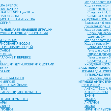
Уход за полостью 
ШКА БРЕЛОК
Уход за телом 1+
ШКА НОЧНИК
Пена для ванн 1
АЯ БЕЗ ЧИПА до 30 см
Средства 2В1, 3
АЯ до 30 см
Средства для к
ЦИОНАЛЬНАЯ ИГРУШКА
УХОДОВАЯ КОСМЕТ
 СЕРИЯ
Бальзамы и блески
Душистая вода 3+
АЛЬНЫЕ, РАЗВИВАЮЩИЕ ИГРУШКИ
Уход за волосами 
РУШКИ, ИГРУШКИ ДЛЯ КУПАНИЯ
Спрей для легко
Шампунь 3+
Я КУПАНИЯ
Уход за полостью 
 РИСОВАНИЯ ВОДОЙ
Уход за телом 3+
Я РИСОВАНИЯ ВОДОЙ
Бомбочки для ва
АТАЛКИ
Гель для душа 3
 КОЛЕСО
Жидкое и фигур
 ПАЛОЧКЕ И ВЕРЕВКЕ
Пена для ванн 3
У
Средства 2В1, 3
ЕМУШКИ, ДУГИ, КОВРИКИ С ДУГАМИ
УХОДОВАЯ КОСМ
ЛЯСКУ
ЗАБОТЛИВАЯ МАМА
ДУГАМИ
ТОВАРЫ ДЛЯ НОВ
БУТЫЛОЧКИ ДЛЯ
 БЕЗ БАТАРЕЕК
Бутылочки для 
И МЯГКИЕ
ИГРУШКИ АНТИСТРЕ
И С БАТАРЕЙКАМИ
СУПЕР ЖИМ
ТЕЛИ
АНТИСТРЕСС А-Л
 ИГРУШКИ, ИНСТРУМЕНТЫ
АНТИСТРЕССЫ
Ы
ЁЖИКИ
ЫЕ ИНСТРУМЕНТЫ
ЖМЯКА
ТАРЫ
ЛИПУЧКИ
АНИНО
МЯЛКИ
ИГРУШКИ
МЯЧИКИ-ПРЫГУ