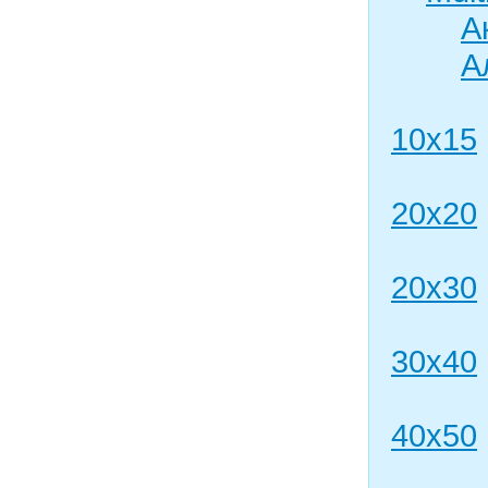
А
А
10х15
20х20
20х30
30х40
40х50