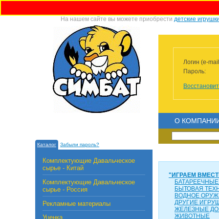
На нашем сайте вы можете приобрести
детские игрушк
Логин (e-mail
Пароль:
Восстановит
О КОМПАНИ
Каталог
Забыли пароль?
Комплектующие Давальческое
сырье - Китай
"ИГРАЕМ ВМЕСТ
Комплектующие Давальческое
БАТАРЕЕЧНЫЕ
БЫТОВАЯ ТЕХ
сырье - Россия
ВОДНОЕ ОРУЖ
ДРУГИЕ ИГРУ
Рекламные материалы
ЖЕЛЕЗНЫЕ ДО
ЖИВОТНЫЕ
Уценка