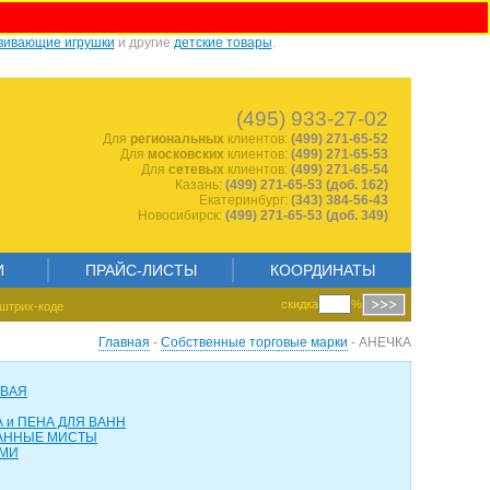
вивающие игрушки
и другие
детские товары
.
1343518803
(495) 933-27-02
Для
региональных
клиентов:
(499) 271-65-52
Для
московских
клиентов:
(499) 271-65-53
Для
сетевых
клиентов:
(499) 271-65-54
Казань:
(499) 271-65-53 (доб. 162)
Екатеринбург:
(343) 384-56-43
Новосибирск:
(499) 271-65-53 (доб. 349)
И
ПРАЙС-ЛИСТЫ
КООРДИНАТЫ
скидка
%
штрих-коде
Главная
-
Собственные торговые марки
- АНЕЧКА
ОВАЯ
 и ПЕНА ДЛЯ ВАНН
АННЫЕ МИСТЫ
АМИ