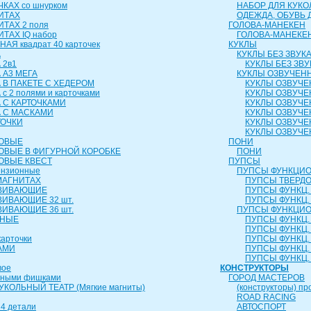
КАХ со шнурком
НАБОР ДЛЯ КУКО
ИТАХ
ОДЕЖДА, ОБУВЬ 
ИТАХ 2 поля
ГОЛОВА-МАНЕКЕН
ТАХ IQ набор
ГОЛОВА-МАНЕКЕ
АЯ квадрат 40 карточек
КУКЛЫ
А
КУКЛЫ БЕЗ ЗВУК
 2в1
КУКЛЫ БЕЗ ЗВУ
 А3 МЕГА
КУКЛЫ ОЗВУЧЕН
 В ПАКЕТЕ С ХЕДЕРОМ
КУКЛЫ ОЗВУЧЕ
с 2 полями и карточками
КУКЛЫ ОЗВУЧЕ
 С КАРТОЧКАМИ
КУКЛЫ ОЗВУЧЕ
А С МАСКАМИ
КУКЛЫ ОЗВУЧЕ
ТОЧКИ
КУКЛЫ ОЗВУЧЕ
КУКЛЫ ОЗВУЧЕ
РОВЫЕ
ПОНИ
ОВЫЕ В ФИГУРНОЙ КОРОБКЕ
ПОНИ
ОВЫЕ КВЕСТ
ПУПСЫ
ензионные
ПУПСЫ ФУНКЦИО
МАГНИТАХ
ПУПСЫ ТВЕРДОЕ
ЗВИВАЮЩИЕ
ПУПСЫ ФУНКЦ. 
ВИВАЮЩИЕ 32 шт.
ПУПСЫ ФУНКЦ. 
ВИВАЮЩИЕ 36 шт.
ПУПСЫ ФУНКЦИО
ЬНЫЕ
ПУПСЫ ФУНКЦ. 
ПУПСЫ ФУНКЦ. 
карточки
ПУПСЫ ФУНКЦ. 
АМИ
ПУПСЫ ФУНКЦ. 
ПУПСЫ ФУНКЦ. 
вое
КОНСТРУКТОРЫ
чными фишками
ГОРОД МАСТЕРОВ
КОЛЬНЫЙ ТЕАТР (Мягкие магниты)
(конструкторы) пр
ROAD RACING
4 детали
АВТОСПОРТ