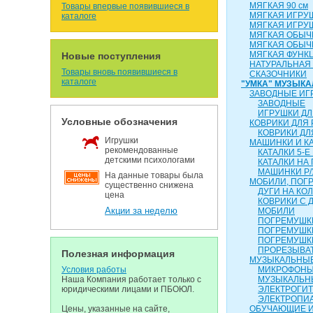
МЯГКАЯ 90 см
Товары впервые появившиеся в
МЯГКАЯ ИГРУ
каталоге
МЯГКАЯ ИГРУ
МЯГКАЯ ОБЫЧН
МЯГКАЯ ОБЫЧН
МЯГКАЯ ФУНК
Новые поступления
НАТУРАЛЬНАЯ
Товары вновь появившиеся в
СКАЗОЧНИКИ
каталоге
"УМКА" МУЗЫК
ЗАВОДНЫЕ ИГ
ЗАВОДНЫЕ
ИГРУШКИ ДЛ
Условные обозначения
КОВРИКИ ДЛЯ
КОВРИКИ ДЛ
Игрушки
МАШИНКИ И К
рекомендованные
КАТАЛКИ 5-Е
детскими психологами
КАТАЛКИ НА
МАШИНКИ Р/
На данные товары была
МОБИЛИ, ПОГР
существенно снижена
ДУГИ НА КО
цена
КОВРИКИ С 
Акции за неделю
МОБИЛИ
ПОГРЕМУШКИ
ПОГРЕМУШК
ПОГРЕМУШК
ПРОРЕЗЫВА
Полезная информация
МУЗЫКАЛЬНЫЕ
Условия работы
МИКРОФОН
Наша Компания работает только с
МУЗЫКАЛЬН
юридическими лицами и ПБОЮЛ.
ЭЛЕКТРОГИ
ЭЛЕКТРОПИ
Цены, указанные на сайте,
ОБУЧАЮЩИЕ 