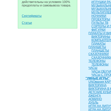
действительны на условиях 100%
ИГРУШКИ Р
предоплаты и самовывоза товара.
МУЗЫКАЛЬН
МУЗЫКАЛЬН
МУЛЬТИПЛЕ
Сертификаты
НОЧНИКИ
ПРОЕКТОРЫ
Статьи
ПУЛЬТЫ ТВ
СОРТЕРЫ И 
ФИГУРКИ
ПЛАКАТЫ И В
ВИКТОРИНЫ
КОМПЬЮТЕ
ПЛАКАТЫ
ПЛАНШЕТЫ
ПЛАНШЕТЫ
СКАЗОЧНИКИ
СКАЗОЧНИК
ТЕЛЕФОНЫ
ТЕЛЕФОНЫ
ЧАСЫ
ЧАСЫ ОБУЧ
ЧАСЫ С ПР
"УМНЫЕ ИГРЫ"
UNOмания КАР
ВИКТОРИНА
ВИКТОРИНА В 
ДЕТСКИЕ КУБИ
ДЖЕНГА
ДОМИНО
ДУБЛЬ
ИГРА НА ЛИПУ
ИГРА НА ЛИПУЧ