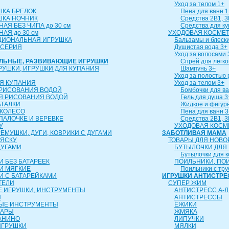
Уход за телом 1+
ШКА БРЕЛОК
Пена для ванн 1
ШКА НОЧНИК
Средства 2В1, 3
АЯ БЕЗ ЧИПА до 30 см
Средства для к
АЯ до 30 см
УХОДОВАЯ КОСМЕТ
ЦИОНАЛЬНАЯ ИГРУШКА
Бальзамы и блески
 СЕРИЯ
Душистая вода 3+
Уход за волосами 
АЛЬНЫЕ, РАЗВИВАЮЩИЕ ИГРУШКИ
Спрей для легко
РУШКИ, ИГРУШКИ ДЛЯ КУПАНИЯ
Шампунь 3+
Уход за полостью 
Я КУПАНИЯ
Уход за телом 3+
 РИСОВАНИЯ ВОДОЙ
Бомбочки для ва
Я РИСОВАНИЯ ВОДОЙ
Гель для душа 3
АТАЛКИ
Жидкое и фигур
 КОЛЕСО
Пена для ванн 3
 ПАЛОЧКЕ И ВЕРЕВКЕ
Средства 2В1, 3
У
УХОДОВАЯ КОСМ
ЕМУШКИ, ДУГИ, КОВРИКИ С ДУГАМИ
ЗАБОТЛИВАЯ МАМА
ЛЯСКУ
ТОВАРЫ ДЛЯ НОВ
ДУГАМИ
БУТЫЛОЧКИ ДЛЯ
Бутылочки для 
 БЕЗ БАТАРЕЕК
ПОИЛЬНИКИ, ПО
И МЯГКИЕ
Поильники с тру
И С БАТАРЕЙКАМИ
ИГРУШКИ АНТИСТРЕ
ТЕЛИ
СУПЕР ЖИМ
 ИГРУШКИ, ИНСТРУМЕНТЫ
АНТИСТРЕСС А-Л
Ы
АНТИСТРЕССЫ
ЫЕ ИНСТРУМЕНТЫ
ЁЖИКИ
ТАРЫ
ЖМЯКА
АНИНО
ЛИПУЧКИ
ИГРУШКИ
МЯЛКИ