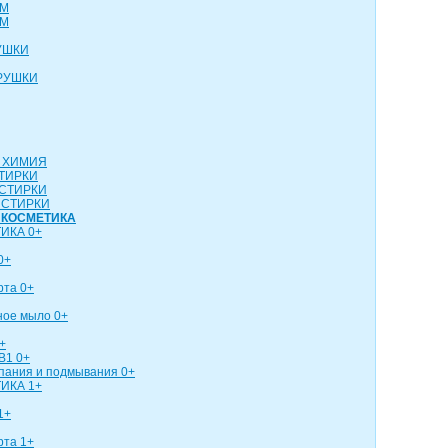
СМ
СМ
УШКИ
РУШКИ
 ХИМИЯ
ТИРКИ
СТИРКИ
 СТИРКИ
 КОСМЕТИКА
ИКА 0+
0+
рта 0+
ное мыло 0+
+
В1 0+
упания и подмывания 0+
ИКА 1+
1+
рта 1+