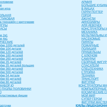
оловинки
АРМИЯ
и
БОЛЬШИЕ КУБИК
ая игра
В ЯИЦАХ
ГАРРИ ПОТТЕР
ОЛЬНАЯ
ГОРОД
СТИКОВАЯ
ДЖУНГЛИ
а-тренажёр с карточками
ДИНОЗАВРЫ
ИГРЫ
ДЛЯ ДЕВОЧЕК
ЧАСЫ
КОНСТРУКТОРЫ И
МЕХАНИКА
е 2в1
МУЛЬТФИЛЬФЫ И
е 4в1
НАСЕКОМЫЕ
ИЧЕСКИЕ
ПИРАТЫ
бке 1000 деталей
ПОЖАРНЫЕ
бке 104 детали
ПОЛИЦИЯ
бке 120 деталей
ПРИШЕЛЬЦЫ
бке 160 деталей
С КЛЮЧОМ
бке 260 деталей
САМУРАИ
бке 35 деталей
СБОРНЫЕ ФИГУР
бке 35 деталей большие
СПАСАТЕЛИ
бке 360 деталей
СПЕЦТЕХНИКА
бке 500 деталей
СТРОЙКА
бке 54 детали
ТЕХНИКА
бке 60 деталей
ТРАНСПОРТ
бке 80 деталей
ФИГУРКИ
НАБОР IQ
КОНСТРУКТОРЫ М
-ПАЗЛЫ ПОЛОВИНКИ
КОМПЬЮТЕРНЫЕ
О
КОСМИЧЕСКИЕ 
пластиковые фишки
МОЙ МИР
СУПЕР ГЕРОИ
ФИГУРКИ МАСТЕ
арточки
КУКЛЫ ЛИЦЕНЗИОН