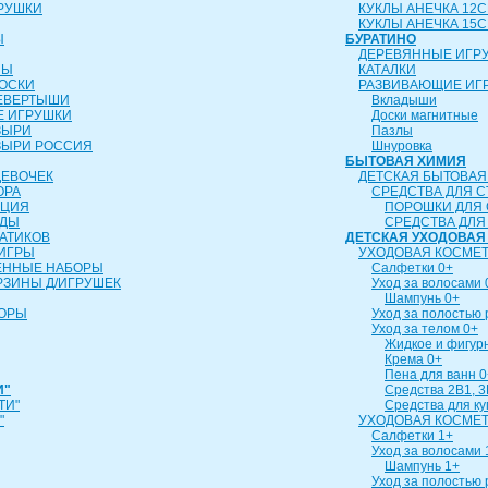
РУШКИ
КУКЛЫ АНЕЧКА 12
КУКЛЫ АНЕЧКА 15
Ы
БУРАТИНО
ДЕРЕВЯННЫЕ ИГР
ЛЫ
КАТАЛКИ
ОСКИ
РАЗВИВАЮЩИЕ ИГ
ЕВЕРТЫШИ
Вкладыши
 ИГРУШКИ
Доски магнитные
ЗЫРИ
Пазлы
ЗЫРИ РОССИЯ
Шнуровка
БЫТОВАЯ ХИМИЯ
ДЕВОЧЕК
ДЕТСКАЯ БЫТОВАЯ
ОРА
СРЕДСТВА ДЛЯ С
ИЦИЯ
ПОРОШКИ ДЛЯ 
УДЫ
СРЕДСТВА ДЛЯ
АТИКОВ
ДЕТСКАЯ УХОДОВАЯ
ИГРЫ
УХОДОВАЯ КОСМЕТ
ЕННЫЕ НАБОРЫ
Салфетки 0+
РЗИНЫ Д/ИГРУШЕК
Уход за волосами 
Шампунь 0+
БОРЫ
Уход за полостью 
Уход за телом 0+
Жидкое и фигур
Крема 0+
Пена для ванн 0
И"
Средства 2В1, 3
ТИ"
Средства для к
"
УХОДОВАЯ КОСМЕТ
Салфетки 1+
Уход за волосами 
Шампунь 1+
Уход за полостью 