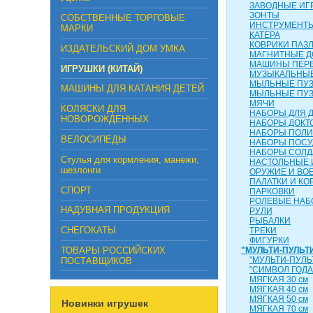
ЗАВОДНЫЕ ИГ
ЗОНТЫ
СОБСТВЕННЫЕ ТОРГОВЫЕ
ИНСТРУМЕНТ
МАРКИ
КАТЕРА
КОВРИКИ ПАЗ
ИЗДАТЕЛЬСКИЙ ДОМ УМКА
МАГНИТНЫЕ Д
МАШИНЫ ПЕР
ИГРУШКИ (КИТАЙ)
МУЗЫКАЛЬНЫЕ
МЫЛЬНЫЕ ПУ
МАШИНЫ ДЛЯ КАТАНИЯ ДЕТЕЙ
МЫЛЬНЫЕ ПУ
МЯЧИ
КОЛЯСКИ ДЛЯ
НАБОРЫ ДЛЯ 
НОВОРОЖДЕННЫХ
НАБОРЫ ДОКТ
НАБОРЫ ПОЛ
ВЕЛОСИПЕДЫ
НАБОРЫ ПОС
НАБОРЫ СОЛД
Стулья для кормления, манежи,
НАСТОЛЬНЫЕ 
шезлонги
ОРУЖИЕ И ВО
ПАЛАТКИ И КО
СПОРТ
ПАРКОВКИ
РОЛЕВЫЕ НА
НАДУВНАЯ ПРОДУКЦИЯ
РУЛИ
РЫБАЛКИ
СНЕГОКАТЫ
ТРЕКИ
ФИГУРКИ
ТОВАРЫ РОССИЙСКИХ
"МУЛЬТИ-ПУЛЬТ
"МУЛЬТИ-ПУЛЬ
ПОСТАВЩИКОВ
"СИМВОЛ ГОДА
МЯГКАЯ 30 см
МЯГКАЯ 40 см
МЯГКАЯ 50 см
Новинки игрушек
МЯГКАЯ 70 см