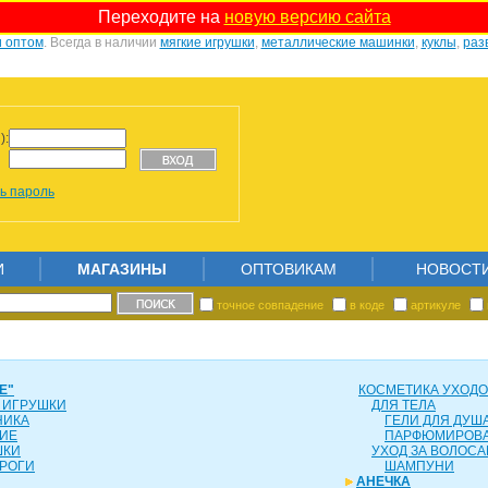
Переходите на
новую версию сайта
и оптом
. Всегда в наличии
мягкие игрушки
,
металлические машинки
,
куклы
,
раз
):
ь пароль
И
МАГАЗИНЫ
ОПТОВИКАМ
НОВОСТ
точное совпадение
в коде
артикуле
Е"
КОСМЕТИКА УХОД
 ИГРУШКИ
ДЛЯ ТЕЛА
НИКА
ГЕЛИ ДЛЯ ДУША
ИЕ
ПАРФЮМИРОВ
ШКИ
УХОД ЗА ВОЛОС
РОГИ
ШАМПУНИ
АНЕЧКА