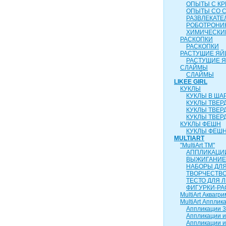
ОПЫТЫ С К
ОПЫТЫ СО 
РАЗВЛЕКАТ
РОБОТРОНИ
ХИМИЧЕСКИ
РАСКОПКИ
РАСКОПКИ
РАСТУЩИЕ ЯЙ
РАСТУЩИЕ 
СЛАЙМЫ
СЛАЙМЫ
LIKEE GIRL
КУКЛЫ
КУКЛЫ В ША
КУКЛЫ ТВЕР
КУКЛЫ ТВЕР
КУКЛЫ ТВЕР
КУКЛЫ ФЕШН
КУКЛЫ ФЕШН
MULTIART
"MultiArt ТМ"
АППЛИКАЦИ
ВЫЖИГАНИЕ
НАБОРЫ ДЛ
ТВОРЧЕСТВ
ТЕСТО ДЛЯ 
ФИГУРКИ-РА
MultiArt Аквагри
MultiArt Апплик
Аппликации 3
Аппликации и
Аппликации и