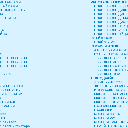
РИСТАЛЛАМИ
РАССКАЗЫ О ЖИВО
СЛАЙМАМИ
ПЛАСТИЗОЛЬ ВОД
ЕЛЬНЫЕ ОПЫТЫ
ПЛАСТИЗОЛЬ ДИК
КА
ПЛАСТИЗОЛЬ ДИН
Е ОПЫТЫ
ПЛАСТИЗОЛЬ ДОМ
ПЛАСТИЗОЛЬ ДРА
ПЛАСТИЗОЛЬ ПТИ
ЦА
ПЛАСТИЗОЛЬ РЕП
ЯЙЦА
ПЛАСТИЗОЛЬ ЯЙЦ
СЛАЙМ НЯМ
СЛАЙМЫ РФ
СОФИЯ И АЛЕКС
АКСЕССУАРЫ ДЛЯ 
РЕ
КУКЛЫ СОФИЯ И А
ДОЕ ТЕЛО 15 СМ
КУКЛЫ С АКСЕС
ДОЕ ТЕЛО 25 СМ
КУКЛЫ СИНГЛ
ДОЕ ТЕЛО 30 СМ
КУКЛЫ СКАЗОЧН
КУКЛЫ СОФИЯ И 
 32 СМ
КУКЛЫ СПОРТ
ТЕХНОДРАЙВ
ДЖИПЫ-БИГФУТЫ Н
И И МОЗАИКИ
ЖЕЛЕЗНЫЕ ДОРОГ
 ПО ДЕРЕВУ
ИНОМАРКИ НА Р/У
Я РИСОВАНИЯ
МАШИНЫ НА ПРОВ
О
МАШИНЫ НЕОБЫЧН
ЛЕПКИ РФ
МАШИНЫ ПЕРЕВЕ
СКРАСКИ
НАБОРЫ МАШИН
м
ПАРКОВКИ
ации
РОБОТЫ НА БАТ.
 в 1
РОБОТЫ Р/У
з пайеток
РОБОТЫ ТРАНСФ
з песка и глиттера
СТРОЙТЕХНИКА НА