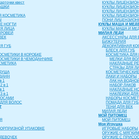
рточки квест
КУКЛЫ ЛИЦЕНЗИО
АШКИ
КУКЛЫ ЛИЦЕНЗИО
КУКЛЫ ЛИЦЕНЗИО
Я КОСМЕТИКА
КУКЛЫ ЛИЦЕНЗИОН
Ы
ПОНИ ЛИЦЕНЗИОН
Е НОГТИ
КУКЛЫ МАША И МЕД
ЛЯ ЛИЦА
КУКЛЫ МАША И МЕ
БРОВЕЙ
МИЛАЯ ЛЕДИ
ВЕК
АКСЕССУАРЫ ДЛЯ 
БИЖУТЕРИЯ
Я ГУБ
ДЕКОРАТИВНАЯ КО
БЛЕСК ДЛЯ ГУБ
ОСМЕТИКИ В КОРОБКЕ
КОСМЕТИКА ДЛЯ 
ОСМЕТИКИ В ЧЕМОДАНЧИКЕ
МЕЛКИ ДЛЯ ВО
СМЕТИКА
НАКЛАДНЫЕ Р
СТРАЗЫ ДЛЯ Л
 ДУША
КОСМЕТИЧЕСКИЕ
 ВАНН
ЛАКИ И НАБОРЫ
в 1
ЛАК НА ВОДНО
2 в 1
НАБОР ЛАКОВ
в 1
НАКЛАДНЫЕ Н
3 в 1
НАКЛЕЙКИ ДЛЯ
ЛОСАМИ
НАБОРЫ КОСМЕТ
ДЛЯ ВОЛОС
ПОМАДА ДЛЯ ГУБ
Т
ТЕНИ ДЛЯ ВЕК
МИЛАЯ ЛЕДИ
МОЙ ПИТОМЕЦ
Я
МОЙ ПИТОМЕЦ
Моя Игрушка
СЮРПРИЗНОЙ УПАКОВКЕ
ИГРОВЫЕ НАБОРЫ
ОРУЖИЕ С МЯГКИ
ДЕВОЧЕК
ОРУЖИЕ С ПРИСО