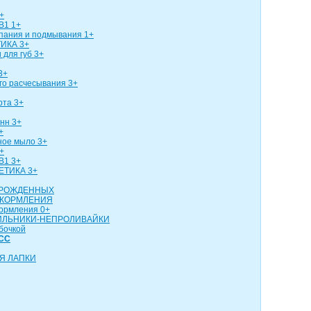
+
В1 1+
упания и подмывания 1+
ИКА 3+
 для губ 3+
3+
го расчесывания 3+
рта 3+
нн 3+
+
ное мыло 3+
+
В1 3+
ЕТИКА 3+
ОРОЖДЕННЫХ
 КОРМЛЕНИЯ
кормления 0+
ИЛЬНИКИ-НЕПРОЛИВАЙКИ
бочкой
СС
Я ЛАПКИ