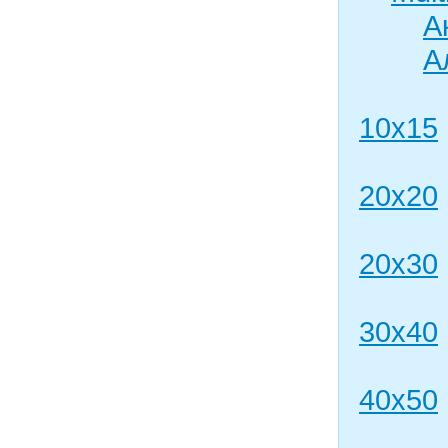
А
А
10х15
20х20
20х30
30х40
40х50