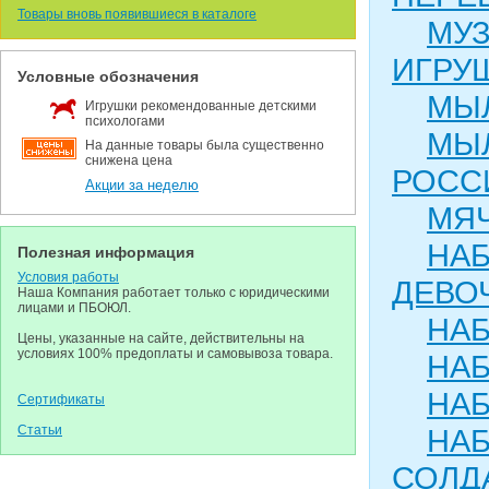
Товары вновь появившиеся в каталоге
МУ
ИГРУ
Условные обозначения
МЫ
Игрушки рекомендованные детскими
психологами
МЫ
На данные товары была существенно
снижена цена
РОСС
Акции за неделю
МЯ
НА
Полезная информация
Условия работы
ДЕВО
Наша Компания работает только с юридическими
лицами и ПБОЮЛ.
НА
Цены, указанные на сайте, действительны на
условиях 100% предоплаты и самовывоза товара.
НА
НА
Сертификаты
Статьи
НА
СОЛД