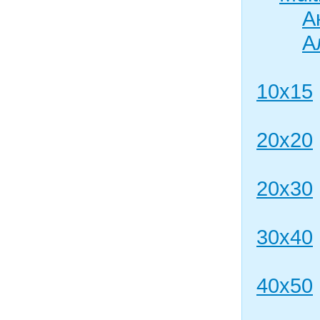
А
А
10х15
20х20
20х30
30х40
40х50