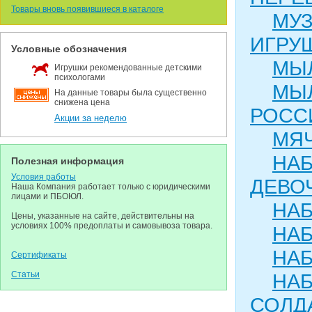
Товары вновь появившиеся в каталоге
МУ
ИГРУ
Условные обозначения
МЫ
Игрушки рекомендованные детскими
психологами
МЫ
На данные товары была существенно
снижена цена
РОСС
Акции за неделю
МЯ
НА
Полезная информация
Условия работы
ДЕВО
Наша Компания работает только с юридическими
лицами и ПБОЮЛ.
НА
Цены, указанные на сайте, действительны на
условиях 100% предоплаты и самовывоза товара.
НА
НА
Сертификаты
Статьи
НА
СОЛД