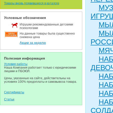
Товары вновь появившиеся в каталоге
МУ
ИГРУ
Условные обозначения
МЫ
Игрушки рекомендованные детскими
психологами
МЫ
На данные товары была существенно
снижена цена
РОСС
Акции за неделю
МЯ
НА
Полезная информация
Условия работы
ДЕВО
Наша Компания работает только с юридическими
лицами и ПБОЮЛ.
НА
Цены, указанные на сайте, действительны на
условиях 100% предоплаты и самовывоза товара.
НА
НА
Сертификаты
Статьи
НА
СОЛД