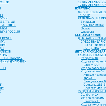
РУШКИ
КУКЛЫ АНЕЧКА 12
КУКЛЫ АНЕЧКА 15
Ы
БУРАТИНО
ДЕРЕВЯННЫЕ ИГР
ЛЫ
КАТАЛКИ
ОСКИ
РАЗВИВАЮЩИЕ ИГ
ЕВЕРТЫШИ
Вкладыши
 ИГРУШКИ
Доски магнитные
ЗЫРИ
Пазлы
ЗЫРИ РОССИЯ
Шнуровка
БЫТОВАЯ ХИМИЯ
ДЕВОЧЕК
ДЕТСКАЯ БЫТОВАЯ
ОРА
СРЕДСТВА ДЛЯ С
ИЦИЯ
ПОРОШКИ ДЛЯ 
УДЫ
СРЕДСТВА ДЛЯ
АТИКОВ
ДЕТСКАЯ УХОДОВАЯ
ИГРЫ
УХОДОВАЯ КОСМЕТ
ЕННЫЕ НАБОРЫ
Салфетки 0+
РЗИНЫ Д/ИГРУШЕК
Уход за волосами 
Шампунь 0+
БОРЫ
Уход за полостью 
Уход за телом 0+
Жидкое и фигур
Крема 0+
Пена для ванн 0
И"
Средства 2В1, 3
ТИ"
Средства для к
"
УХОДОВАЯ КОСМЕТ
Салфетки 1+
Уход за волосами 
Шампунь 1+
Уход за полостью 