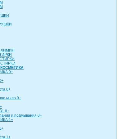
СМ
СМ
УШКИ
РУШКИ
 ХИМИЯ
ТИРКИ
СТИРКИ
 СТИРКИ
 КОСМЕТИКА
ИКА 0+
0+
рта 0+
ное мыло 0+
+
В1 0+
упания и подмывания 0+
ИКА 1+
1+
рта 1+