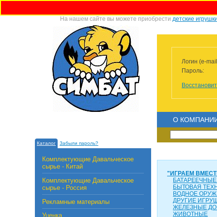
На нашем сайте вы можете приобрести
детские игрушк
Логин (e-mail
Пароль:
Восстановит
О КОМПАНИ
Каталог
Забыли пароль?
Комплектующие Давальческое
сырье - Китай
"ИГРАЕМ ВМЕСТ
Комплектующие Давальческое
БАТАРЕЕЧНЫЕ
БЫТОВАЯ ТЕХ
сырье - Россия
ВОДНОЕ ОРУЖ
ДРУГИЕ ИГРУ
Рекламные материалы
ЖЕЛЕЗНЫЕ ДО
ЖИВОТНЫЕ
Уценка