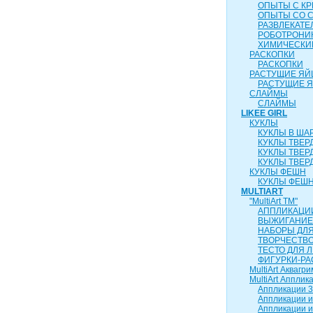
ОПЫТЫ С К
ОПЫТЫ СО 
РАЗВЛЕКАТ
РОБОТРОНИ
ХИМИЧЕСКИ
РАСКОПКИ
РАСКОПКИ
РАСТУЩИЕ ЯЙ
РАСТУЩИЕ 
СЛАЙМЫ
СЛАЙМЫ
LIKEE GIRL
КУКЛЫ
КУКЛЫ В ША
КУКЛЫ ТВЕР
КУКЛЫ ТВЕР
КУКЛЫ ТВЕР
КУКЛЫ ФЕШН
КУКЛЫ ФЕШН
MULTIART
"MultiArt ТМ"
АППЛИКАЦИ
ВЫЖИГАНИЕ
НАБОРЫ ДЛ
ТВОРЧЕСТВ
ТЕСТО ДЛЯ 
ФИГУРКИ-РА
MultiArt Аквагри
MultiArt Апплик
Аппликации 3
Аппликации и
Аппликации и