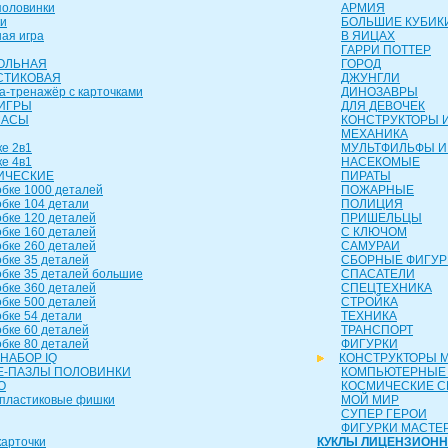
оловинки
АРМИЯ
и
БОЛЬШИЕ КУБИК
ая игра
В ЯИЦАХ
ГАРРИ ПОТТЕР
ОЛЬНАЯ
ГОРОД
СТИКОВАЯ
ДЖУНГЛИ
а-тренажёр с карточками
ДИНОЗАВРЫ
ИГРЫ
ДЛЯ ДЕВОЧЕК
ЧАСЫ
КОНСТРУКТОРЫ И
МЕХАНИКА
е 2в1
МУЛЬТФИЛЬФЫ И
е 4в1
НАСЕКОМЫЕ
ИЧЕСКИЕ
ПИРАТЫ
бке 1000 деталей
ПОЖАРНЫЕ
бке 104 детали
ПОЛИЦИЯ
бке 120 деталей
ПРИШЕЛЬЦЫ
бке 160 деталей
С КЛЮЧОМ
бке 260 деталей
САМУРАИ
бке 35 деталей
СБОРНЫЕ ФИГУР
бке 35 деталей большие
СПАСАТЕЛИ
бке 360 деталей
СПЕЦТЕХНИКА
бке 500 деталей
СТРОЙКА
бке 54 детали
ТЕХНИКА
бке 60 деталей
ТРАНСПОРТ
бке 80 деталей
ФИГУРКИ
НАБОР IQ
КОНСТРУКТОРЫ 
-ПАЗЛЫ ПОЛОВИНКИ
КОМПЬЮТЕРНЫЕ
О
КОСМИЧЕСКИЕ 
пластиковые фишки
МОЙ МИР
СУПЕР ГЕРОИ
ФИГУРКИ МАСТЕ
арточки
КУКЛЫ ЛИЦЕНЗИОН