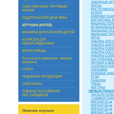
ЗАВОДНЫЕ ИГ
ЗОНТЫ
СОБСТВЕННЫЕ ТОРГОВЫЕ
ИНСТРУМЕНТ
МАРКИ
КАТЕРА
КОВРИКИ ПАЗ
ИЗДАТЕЛЬСКИЙ ДОМ УМКА
МАГНИТНЫЕ Д
МАШИНЫ ПЕР
ИГРУШКИ (КИТАЙ)
МУЗЫКАЛЬНЫЕ
МЫЛЬНЫЕ ПУ
МАШИНЫ ДЛЯ КАТАНИЯ ДЕТЕЙ
МЫЛЬНЫЕ ПУ
МЯЧИ
КОЛЯСКИ ДЛЯ
НАБОРЫ ДЛЯ 
НОВОРОЖДЕННЫХ
НАБОРЫ ДОКТ
НАБОРЫ ПОЛ
ВЕЛОСИПЕДЫ
НАБОРЫ ПОС
НАБОРЫ СОЛД
Стулья для кормления, манежи,
НАСТОЛЬНЫЕ 
шезлонги
ОРУЖИЕ И ВО
ПАЛАТКИ И КО
СПОРТ
ПАРКОВКИ
РОЛЕВЫЕ НА
НАДУВНАЯ ПРОДУКЦИЯ
РУЛИ
РЫБАЛКИ
СНЕГОКАТЫ
ТРЕКИ
ФИГУРКИ
ТОВАРЫ РОССИЙСКИХ
"МУЛЬТИ-ПУЛЬТ
"МУЛЬТИ-ПУЛЬ
ПОСТАВЩИКОВ
"СИМВОЛ ГОДА
МЯГКАЯ 30 см
МЯГКАЯ 40 см
МЯГКАЯ 50 см
Новинки игрушек
МЯГКАЯ 70 см