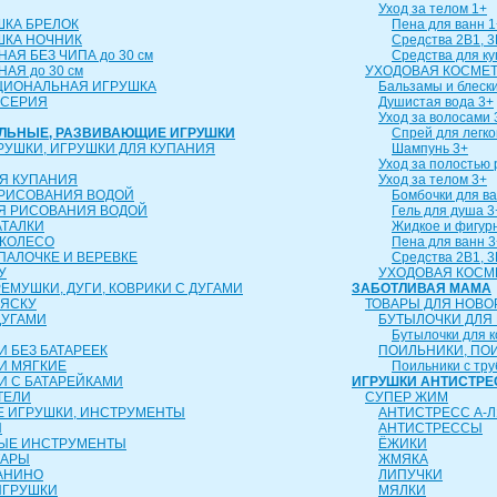
Уход за телом 1+
ШКА БРЕЛОК
Пена для ванн 1
ШКА НОЧНИК
Средства 2В1, 3
АЯ БЕЗ ЧИПА до 30 см
Средства для к
АЯ до 30 см
УХОДОВАЯ КОСМЕТ
ЦИОНАЛЬНАЯ ИГРУШКА
Бальзамы и блески
 СЕРИЯ
Душистая вода 3+
Уход за волосами 
АЛЬНЫЕ, РАЗВИВАЮЩИЕ ИГРУШКИ
Спрей для легко
РУШКИ, ИГРУШКИ ДЛЯ КУПАНИЯ
Шампунь 3+
Уход за полостью 
Я КУПАНИЯ
Уход за телом 3+
 РИСОВАНИЯ ВОДОЙ
Бомбочки для ва
Я РИСОВАНИЯ ВОДОЙ
Гель для душа 3
АТАЛКИ
Жидкое и фигур
 КОЛЕСО
Пена для ванн 3
 ПАЛОЧКЕ И ВЕРЕВКЕ
Средства 2В1, 3
У
УХОДОВАЯ КОСМ
ЕМУШКИ, ДУГИ, КОВРИКИ С ДУГАМИ
ЗАБОТЛИВАЯ МАМА
ЛЯСКУ
ТОВАРЫ ДЛЯ НОВ
ДУГАМИ
БУТЫЛОЧКИ ДЛЯ
Бутылочки для 
 БЕЗ БАТАРЕЕК
ПОИЛЬНИКИ, ПО
И МЯГКИЕ
Поильники с тру
И С БАТАРЕЙКАМИ
ИГРУШКИ АНТИСТРЕ
ТЕЛИ
СУПЕР ЖИМ
 ИГРУШКИ, ИНСТРУМЕНТЫ
АНТИСТРЕСС А-Л
Ы
АНТИСТРЕССЫ
ЫЕ ИНСТРУМЕНТЫ
ЁЖИКИ
ТАРЫ
ЖМЯКА
АНИНО
ЛИПУЧКИ
ИГРУШКИ
МЯЛКИ