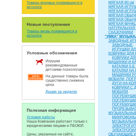
МЯГКАЯ 90 см
Товары впервые появившиеся в
МЯГКАЯ ИГРУ
каталоге
МЯГКАЯ ИГРУ
МЯГКАЯ ОБЫЧН
МЯГКАЯ ОБЫЧН
МЯГКАЯ ФУНК
Новые поступления
НАТУРАЛЬНАЯ
Товары вновь появившиеся в
СКАЗОЧНИКИ
каталоге
"УМКА" МУЗЫК
ЗАВОДНЫЕ ИГ
ЗАВОДНЫЕ
ИГРУШКИ ДЛ
Условные обозначения
КОВРИКИ ДЛЯ
КОВРИКИ ДЛ
Игрушки
МАШИНКИ И К
рекомендованные
КАТАЛКИ 5-Е
детскими психологами
КАТАЛКИ НА
МАШИНКИ Р/
На данные товары была
МОБИЛИ, ПОГР
существенно снижена
ДУГИ НА КО
цена
КОВРИКИ С 
Акции за неделю
МОБИЛИ
ПОГРЕМУШКИ
ПОГРЕМУШК
ПОГРЕМУШК
ПРОРЕЗЫВА
Полезная информация
МУЗЫКАЛЬНЫЕ
Условия работы
МИКРОФОН
Наша Компания работает только с
МУЗЫКАЛЬН
юридическими лицами и ПБОЮЛ.
ЭЛЕКТРОГИ
ЭЛЕКТРОПИ
Цены, указанные на сайте,
ОБУЧАЮЩИЕ 