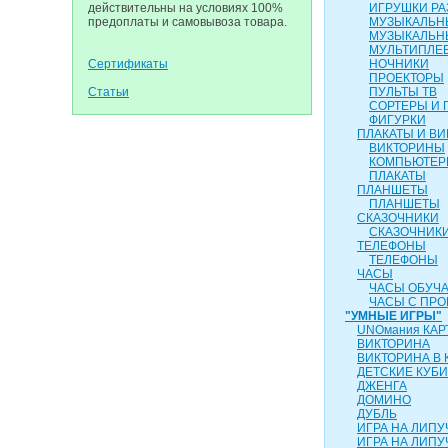
действительны на условиях 100%
ИГРУШКИ Р
предоплаты и самовывоза товара.
МУЗЫКАЛЬН
МУЗЫКАЛЬН
МУЛЬТИПЛЕ
Сертификаты
НОЧНИКИ
ПРОЕКТОРЫ
Статьи
ПУЛЬТЫ ТВ
СОРТЕРЫ И 
ФИГУРКИ
ПЛАКАТЫ И В
ВИКТОРИНЫ
КОМПЬЮТЕ
ПЛАКАТЫ
ПЛАНШЕТЫ
ПЛАНШЕТЫ
СКАЗОЧНИКИ
СКАЗОЧНИК
ТЕЛЕФОНЫ
ТЕЛЕФОНЫ
ЧАСЫ
ЧАСЫ ОБУЧ
ЧАСЫ С ПР
"УМНЫЕ ИГРЫ"
UNOмания КАР
ВИКТОРИНА
ВИКТОРИНА В 
ДЕТСКИЕ КУБИ
ДЖЕНГА
ДОМИНО
ДУБЛЬ
ИГРА НА ЛИПУ
ИГРА НА ЛИПУЧ