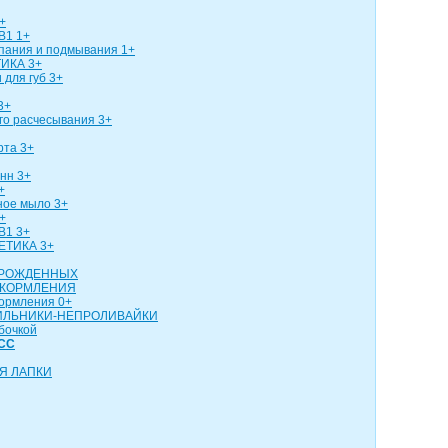
+
В1 1+
упания и подмывания 1+
ИКА 3+
 для губ 3+
3+
го расчесывания 3+
рта 3+
нн 3+
+
ное мыло 3+
+
В1 3+
ЕТИКА 3+
ОРОЖДЕННЫХ
 КОРМЛЕНИЯ
кормления 0+
ИЛЬНИКИ-НЕПРОЛИВАЙКИ
бочкой
СС
Я ЛАПКИ