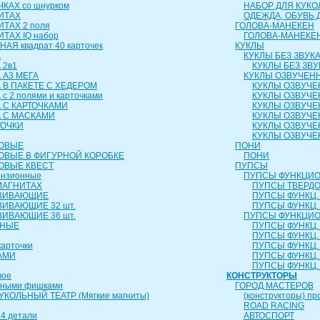
КАХ со шнурком
НАБОР ДЛЯ КУКО
ИТАХ
ОДЕЖДА, ОБУВЬ 
ИТАХ 2 поля
ГОЛОВА-МАНЕКЕН
ТАХ IQ набор
ГОЛОВА-МАНЕКЕ
АЯ квадрат 40 карточек
КУКЛЫ
А
КУКЛЫ БЕЗ ЗВУК
 2в1
КУКЛЫ БЕЗ ЗВУ
 А3 МЕГА
КУКЛЫ ОЗВУЧЕН
 В ПАКЕТЕ С ХЕДЕРОМ
КУКЛЫ ОЗВУЧЕ
с 2 полями и карточками
КУКЛЫ ОЗВУЧЕ
 С КАРТОЧКАМИ
КУКЛЫ ОЗВУЧЕ
А С МАСКАМИ
КУКЛЫ ОЗВУЧЕ
ТОЧКИ
КУКЛЫ ОЗВУЧЕ
КУКЛЫ ОЗВУЧЕ
РОВЫЕ
ПОНИ
ОВЫЕ В ФИГУРНОЙ КОРОБКЕ
ПОНИ
ОВЫЕ КВЕСТ
ПУПСЫ
ензионные
ПУПСЫ ФУНКЦИО
МАГНИТАХ
ПУПСЫ ТВЕРДОЕ
ЗВИВАЮЩИЕ
ПУПСЫ ФУНКЦ. 
ВИВАЮЩИЕ 32 шт.
ПУПСЫ ФУНКЦ. 
ВИВАЮЩИЕ 36 шт.
ПУПСЫ ФУНКЦИО
ЬНЫЕ
ПУПСЫ ФУНКЦ. 
ПУПСЫ ФУНКЦ. 
карточки
ПУПСЫ ФУНКЦ. 
АМИ
ПУПСЫ ФУНКЦ. 
ПУПСЫ ФУНКЦ. 
вое
КОНСТРУКТОРЫ
чными фишками
ГОРОД МАСТЕРОВ
КОЛЬНЫЙ ТЕАТР (Мягкие магниты)
(конструкторы) пр
ROAD RACING
4 детали
АВТОСПОРТ