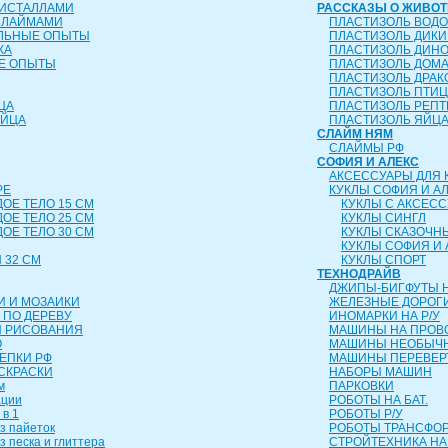
РИСТАЛЛАМИ
РАССКАЗЫ О ЖИВО
СЛАЙМАМИ
ПЛАСТИЗОЛЬ ВОД
ЕЛЬНЫЕ ОПЫТЫ
ПЛАСТИЗОЛЬ ДИК
КА
ПЛАСТИЗОЛЬ ДИН
Е ОПЫТЫ
ПЛАСТИЗОЛЬ ДОМ
ПЛАСТИЗОЛЬ ДРА
ПЛАСТИЗОЛЬ ПТИ
ЦА
ПЛАСТИЗОЛЬ РЕП
ЯЙЦА
ПЛАСТИЗОЛЬ ЯЙЦ
СЛАЙМ НЯМ
СЛАЙМЫ РФ
СОФИЯ И АЛЕКС
АКСЕССУАРЫ ДЛЯ 
РЕ
КУКЛЫ СОФИЯ И А
ДОЕ ТЕЛО 15 СМ
КУКЛЫ С АКСЕС
ДОЕ ТЕЛО 25 СМ
КУКЛЫ СИНГЛ
ДОЕ ТЕЛО 30 СМ
КУКЛЫ СКАЗОЧН
КУКЛЫ СОФИЯ И 
 32 СМ
КУКЛЫ СПОРТ
ТЕХНОДРАЙВ
ДЖИПЫ-БИГФУТЫ Н
И И МОЗАИКИ
ЖЕЛЕЗНЫЕ ДОРОГ
 ПО ДЕРЕВУ
ИНОМАРКИ НА Р/У
Я РИСОВАНИЯ
МАШИНЫ НА ПРОВ
О
МАШИНЫ НЕОБЫЧН
ЛЕПКИ РФ
МАШИНЫ ПЕРЕВЕ
СКРАСКИ
НАБОРЫ МАШИН
м
ПАРКОВКИ
ации
РОБОТЫ НА БАТ.
 в 1
РОБОТЫ Р/У
з пайеток
РОБОТЫ ТРАНСФ
з песка и глиттера
СТРОЙТЕХНИКА НА