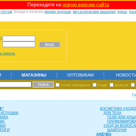
Переходите на
новую версию сайта
и оптом
. Всегда в наличии
мягкие игрушки
,
металлические машинки
,
куклы
,
раз
):
ь пароль
И
МАГАЗИНЫ
ОПТОВИКАМ
НОВОСТ
точное совпадение
в коде
артикуле
Г
Е"
КОСМЕТИКА УХОД
 ИГРУШКИ
ДЛЯ ТЕЛА
НИКА
ГЕЛИ ДЛЯ ДУША
ИЕ
ПАРФЮМИРОВ
ШКИ
УХОД ЗА ВОЛОС
РОГИ
ШАМПУНИ
АНЕЧКА