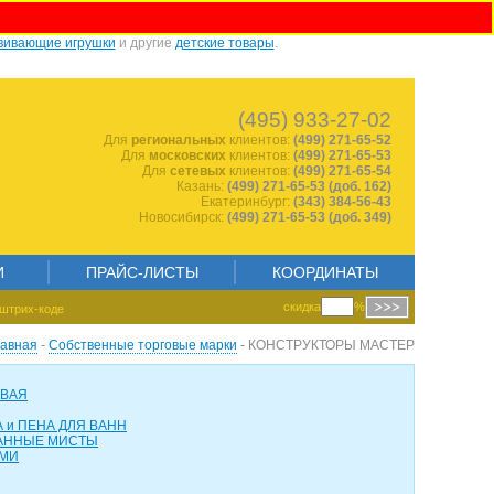
вивающие игрушки
и другие
детские товары
.
1570974412
(495) 933-27-02
Для
региональных
клиентов:
(499) 271-65-52
Для
московских
клиентов:
(499) 271-65-53
Для
сетевых
клиентов:
(499) 271-65-54
Казань:
(499) 271-65-53 (доб. 162)
Екатеринбург:
(343) 384-56-43
Новосибирск:
(499) 271-65-53 (доб. 349)
И
ПРАЙС-ЛИСТЫ
КООРДИНАТЫ
скидка
%
штрих-коде
лавная
-
Собственные торговые марки
- КОНСТРУКТОРЫ МАСТЕР
ОВАЯ
 и ПЕНА ДЛЯ ВАНН
АННЫЕ МИСТЫ
АМИ