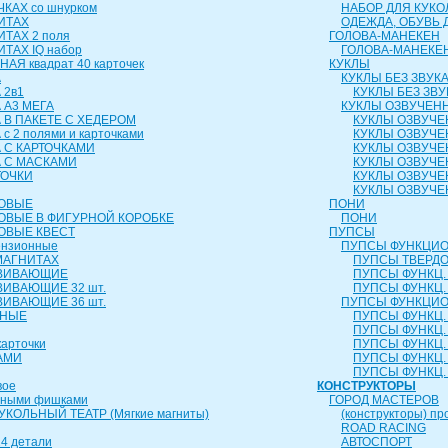
КАХ со шнурком
НАБОР ДЛЯ КУКО
ИТАХ
ОДЕЖДА, ОБУВЬ 
ИТАХ 2 поля
ГОЛОВА-МАНЕКЕН
ТАХ IQ набор
ГОЛОВА-МАНЕКЕ
АЯ квадрат 40 карточек
КУКЛЫ
А
КУКЛЫ БЕЗ ЗВУК
 2в1
КУКЛЫ БЕЗ ЗВУ
 А3 МЕГА
КУКЛЫ ОЗВУЧЕН
 В ПАКЕТЕ С ХЕДЕРОМ
КУКЛЫ ОЗВУЧЕ
с 2 полями и карточками
КУКЛЫ ОЗВУЧЕ
 С КАРТОЧКАМИ
КУКЛЫ ОЗВУЧЕ
А С МАСКАМИ
КУКЛЫ ОЗВУЧЕ
ТОЧКИ
КУКЛЫ ОЗВУЧЕ
КУКЛЫ ОЗВУЧЕ
РОВЫЕ
ПОНИ
ОВЫЕ В ФИГУРНОЙ КОРОБКЕ
ПОНИ
ОВЫЕ КВЕСТ
ПУПСЫ
ензионные
ПУПСЫ ФУНКЦИО
МАГНИТАХ
ПУПСЫ ТВЕРДОЕ
ЗВИВАЮЩИЕ
ПУПСЫ ФУНКЦ. 
ВИВАЮЩИЕ 32 шт.
ПУПСЫ ФУНКЦ. 
ВИВАЮЩИЕ 36 шт.
ПУПСЫ ФУНКЦИО
ЬНЫЕ
ПУПСЫ ФУНКЦ. 
ПУПСЫ ФУНКЦ. 
карточки
ПУПСЫ ФУНКЦ. 
АМИ
ПУПСЫ ФУНКЦ. 
ПУПСЫ ФУНКЦ. 
вое
КОНСТРУКТОРЫ
чными фишками
ГОРОД МАСТЕРОВ
КОЛЬНЫЙ ТЕАТР (Мягкие магниты)
(конструкторы) пр
ROAD RACING
4 детали
АВТОСПОРТ