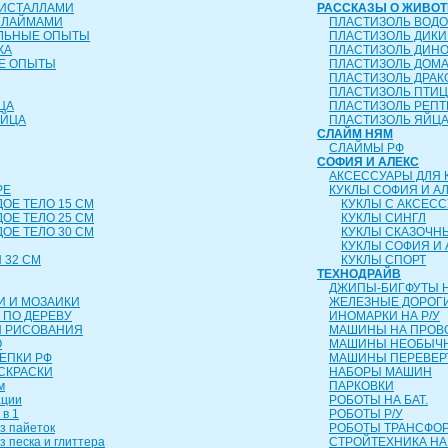
РИСТАЛЛАМИ
РАССКАЗЫ О ЖИВО
СЛАЙМАМИ
ПЛАСТИЗОЛЬ ВОД
ЕЛЬНЫЕ ОПЫТЫ
ПЛАСТИЗОЛЬ ДИК
КА
ПЛАСТИЗОЛЬ ДИН
Е ОПЫТЫ
ПЛАСТИЗОЛЬ ДОМ
ПЛАСТИЗОЛЬ ДРА
ПЛАСТИЗОЛЬ ПТИ
ЦА
ПЛАСТИЗОЛЬ РЕП
ЯЙЦА
ПЛАСТИЗОЛЬ ЯЙЦ
СЛАЙМ НЯМ
СЛАЙМЫ РФ
СОФИЯ И АЛЕКС
АКСЕССУАРЫ ДЛЯ 
РЕ
КУКЛЫ СОФИЯ И А
ДОЕ ТЕЛО 15 СМ
КУКЛЫ С АКСЕС
ДОЕ ТЕЛО 25 СМ
КУКЛЫ СИНГЛ
ДОЕ ТЕЛО 30 СМ
КУКЛЫ СКАЗОЧН
КУКЛЫ СОФИЯ И 
 32 СМ
КУКЛЫ СПОРТ
ТЕХНОДРАЙВ
ДЖИПЫ-БИГФУТЫ Н
И И МОЗАИКИ
ЖЕЛЕЗНЫЕ ДОРОГ
 ПО ДЕРЕВУ
ИНОМАРКИ НА Р/У
Я РИСОВАНИЯ
МАШИНЫ НА ПРОВ
О
МАШИНЫ НЕОБЫЧН
ЛЕПКИ РФ
МАШИНЫ ПЕРЕВЕ
СКРАСКИ
НАБОРЫ МАШИН
м
ПАРКОВКИ
ации
РОБОТЫ НА БАТ.
 в 1
РОБОТЫ Р/У
з пайеток
РОБОТЫ ТРАНСФ
з песка и глиттера
СТРОЙТЕХНИКА НА