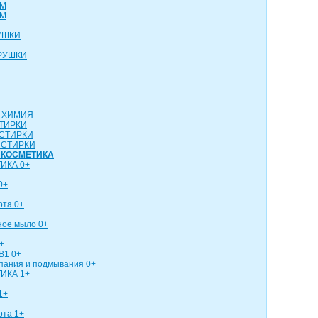
СМ
СМ
УШКИ
РУШКИ
 ХИМИЯ
ТИРКИ
СТИРКИ
 СТИРКИ
 КОСМЕТИКА
ИКА 0+
0+
рта 0+
ное мыло 0+
+
В1 0+
упания и подмывания 0+
ИКА 1+
1+
рта 1+