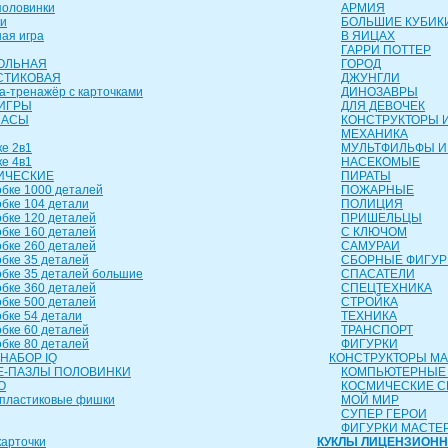
оловинки
АРМИЯ
и
БОЛЬШИЕ КУБИК
ая игра
В ЯИЦАХ
ГАРРИ ПОТТЕР
ОЛЬНАЯ
ГОРОД
СТИКОВАЯ
ДЖУНГЛИ
а-тренажёр с карточками
ДИНОЗАВРЫ
ИГРЫ
ДЛЯ ДЕВОЧЕК
ЧАСЫ
КОНСТРУКТОРЫ И
МЕХАНИКА
е 2в1
МУЛЬТФИЛЬФЫ И
е 4в1
НАСЕКОМЫЕ
ИЧЕСКИЕ
ПИРАТЫ
бке 1000 деталей
ПОЖАРНЫЕ
бке 104 детали
ПОЛИЦИЯ
бке 120 деталей
ПРИШЕЛЬЦЫ
бке 160 деталей
С КЛЮЧОМ
бке 260 деталей
САМУРАИ
бке 35 деталей
СБОРНЫЕ ФИГУР
бке 35 деталей большие
СПАСАТЕЛИ
бке 360 деталей
СПЕЦТЕХНИКА
бке 500 деталей
СТРОЙКА
бке 54 детали
ТЕХНИКА
бке 60 деталей
ТРАНСПОРТ
бке 80 деталей
ФИГУРКИ
НАБОР IQ
КОНСТРУКТОРЫ М
-ПАЗЛЫ ПОЛОВИНКИ
КОМПЬЮТЕРНЫЕ
О
КОСМИЧЕСКИЕ 
пластиковые фишки
МОЙ МИР
СУПЕР ГЕРОИ
ФИГУРКИ МАСТЕ
арточки
КУКЛЫ ЛИЦЕНЗИОН