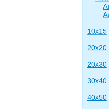
А
А
10х15
20х20
20х30
30х40
40х50