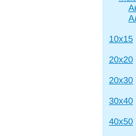
А
А
10х15
20х20
20х30
30х40
40х50