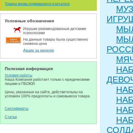
Товары вновь появившиеся в каталоге
МУ
ИГРУ
Условные обозначения
МЫ
Игрушки рекомендованные детскими
психологами
МЫ
На данные товары была существенно
снижена цена
РОСС
Акции за неделю
МЯ
НА
Полезная информация
Условия работы
ДЕВО
Наша Компания работает только с юридическими
лицами и ПБОЮЛ.
НА
Цены, указанные на сайте, действительны на
условиях 100% предоплаты и самовывоза товара.
НА
НА
Сертификаты
Статьи
НА
СОЛД