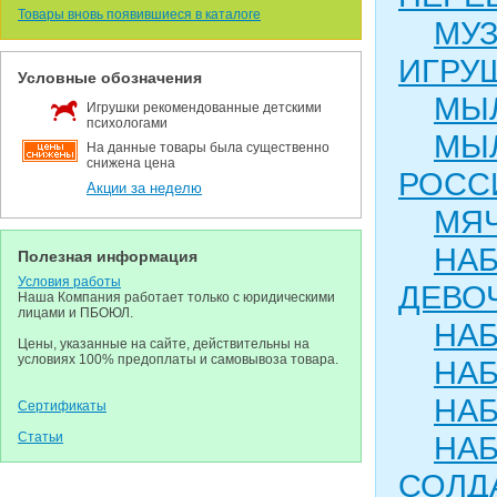
Товары вновь появившиеся в каталоге
МУ
ИГРУ
Условные обозначения
МЫ
Игрушки рекомендованные детскими
психологами
МЫ
На данные товары была существенно
снижена цена
РОСС
Акции за неделю
МЯ
НА
Полезная информация
Условия работы
ДЕВО
Наша Компания работает только с юридическими
лицами и ПБОЮЛ.
НА
Цены, указанные на сайте, действительны на
условиях 100% предоплаты и самовывоза товара.
НА
НА
Сертификаты
Статьи
НА
СОЛД