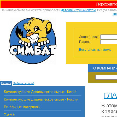
Переходите
На нашем сайте вы можете приобрести
детские игрушки оптом
. Всегда в на
то
Логин (e-mail):
Пароль:
Восстановить пароль
О КОМПАНИ
Каталог
Забыли пароль?
Комплектующие Давальческое сырье - Китай
ГЛ
Комплектующие Давальческое сырье - Россия
В это
Рекламные материалы
Коляс
Уценка