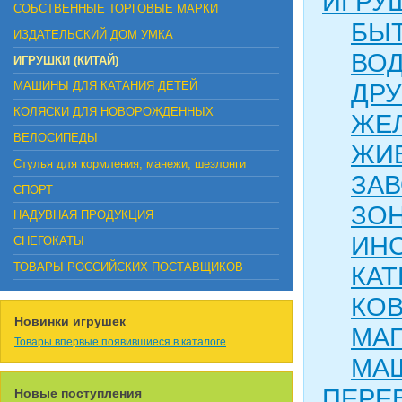
ИГРУ
СОБСТВЕННЫЕ ТОРГОВЫЕ МАРКИ
БЫТ
ИЗДАТЕЛЬСКИЙ ДОМ УМКА
ВО
ИГРУШКИ (КИТАЙ)
ДРУ
МАШИНЫ ДЛЯ КАТАНИЯ ДЕТЕЙ
КОЛЯСКИ ДЛЯ НОВОРОЖДЕННЫХ
ЖЕ
ВЕЛОСИПЕДЫ
ЖИ
Стулья для кормления, манежи, шезлонги
ЗА
СПОРТ
ЗО
НАДУВНАЯ ПРОДУКЦИЯ
ИН
СНЕГОКАТЫ
ТОВАРЫ РОССИЙСКИХ ПОСТАВЩИКОВ
КАТ
КО
Новинки игрушек
МА
Товары впервые появившиеся в каталоге
МА
ПЕРЕ
Новые поступления