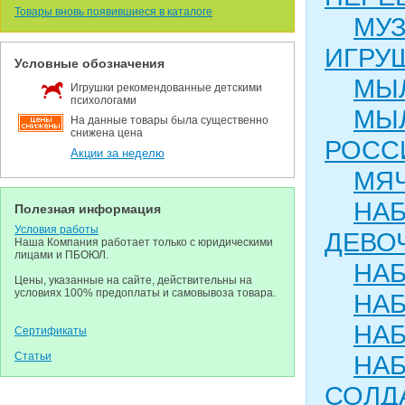
Товары вновь появившиеся в каталоге
МУ
ИГРУ
Условные обозначения
МЫ
Игрушки рекомендованные детскими
психологами
МЫ
На данные товары была существенно
снижена цена
РОСС
Акции за неделю
МЯ
НА
Полезная информация
Условия работы
ДЕВО
Наша Компания работает только с юридическими
лицами и ПБОЮЛ.
НА
Цены, указанные на сайте, действительны на
условиях 100% предоплаты и самовывоза товара.
НА
НА
Сертификаты
Статьи
НА
СОЛД