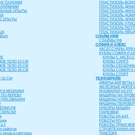
РИСТАЛЛАМИ
ПЛАСТИЗОЛЬ ВОД
СЛАЙМАМИ
ПЛАСТИЗОЛЬ ДИК
ЕЛЬНЫЕ ОПЫТЫ
ПЛАСТИЗОЛЬ ДИН
КА
ПЛАСТИЗОЛЬ ДОМ
Е ОПЫТЫ
ПЛАСТИЗОЛЬ ДРА
ПЛАСТИЗОЛЬ ПТИ
ПЛАСТИЗОЛЬ РЕП
ЦА
ПЛАСТИЗОЛЬ ЯЙЦ
ЯЙЦА
СЛАЙМ НЯМ
СЛАЙМЫ РФ
СОФИЯ И АЛЕКС
АКСЕССУАРЫ ДЛЯ 
КУКЛЫ СОФИЯ И А
РЕ
КУКЛЫ С АКСЕС
ДОЕ ТЕЛО 15 СМ
КУКЛЫ СИНГЛ
ДОЕ ТЕЛО 25 СМ
КУКЛЫ СКАЗОЧН
ДОЕ ТЕЛО 30 СМ
КУКЛЫ СОФИЯ И 
КУКЛЫ СПОРТ
 32 СМ
ТЕХНОДРАЙВ
ДЖИПЫ-БИГФУТЫ Н
ЖЕЛЕЗНЫЕ ДОРОГ
И И МОЗАИКИ
ИНОМАРКИ НА Р/У
 ПО ДЕРЕВУ
МАШИНЫ НА ПРОВ
Я РИСОВАНИЯ
МАШИНЫ НЕОБЫЧН
О
МАШИНЫ ПЕРЕВЕ
ЛЕПКИ РФ
НАБОРЫ МАШИН
СКРАСКИ
ПАРКОВКИ
м
РОБОТЫ НА БАТ.
ации
РОБОТЫ Р/У
 в 1
РОБОТЫ ТРАНСФ
з пайеток
СТРОЙТЕХНИКА НА
з песка и глиттера
ТРАКТОРА