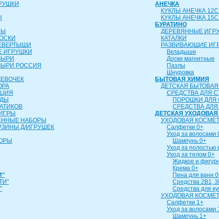
РУШКИ
АНЕЧКА
КУКЛЫ АНЕЧКА 12
Ы
КУКЛЫ АНЕЧКА 15
БУРАТИНО
ЛЫ
ДЕРЕВЯННЫЕ ИГР
ОСКИ
КАТАЛКИ
ЕВЕРТЫШИ
РАЗВИВАЮЩИЕ ИГ
 ИГРУШКИ
Вкладыши
ЗЫРИ
Доски магнитные
ЗЫРИ РОССИЯ
Пазлы
Шнуровка
ДЕВОЧЕК
БЫТОВАЯ ХИМИЯ
ОРА
ДЕТСКАЯ БЫТОВАЯ
ИЦИЯ
СРЕДСТВА ДЛЯ С
УДЫ
ПОРОШКИ ДЛЯ 
АТИКОВ
СРЕДСТВА ДЛЯ
ИГРЫ
ДЕТСКАЯ УХОДОВАЯ
ЕННЫЕ НАБОРЫ
УХОДОВАЯ КОСМЕТ
РЗИНЫ Д/ИГРУШЕК
Салфетки 0+
Уход за волосами 
БОРЫ
Шампунь 0+
Уход за полостью 
Уход за телом 0+
Жидкое и фигур
Крема 0+
И"
Пена для ванн 0
ТИ"
Средства 2В1, 3
"
Средства для к
УХОДОВАЯ КОСМЕТ
Салфетки 1+
Уход за волосами 
Шампунь 1+