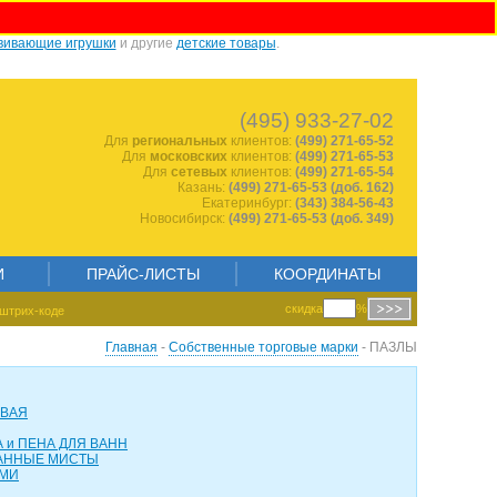
вивающие игрушки
и другие
детские товары
.
1557505477
(495) 933-27-02
Для
региональных
клиентов:
(499) 271-65-52
Для
московских
клиентов:
(499) 271-65-53
Для
сетевых
клиентов:
(499) 271-65-54
Казань:
(499) 271-65-53 (доб. 162)
Екатеринбург:
(343) 384-56-43
Новосибирск:
(499) 271-65-53 (доб. 349)
И
ПРАЙС-ЛИСТЫ
КООРДИНАТЫ
скидка
%
штрих-коде
Главная
-
Собственные торговые марки
- ПАЗЛЫ
ОВАЯ
 и ПЕНА ДЛЯ ВАНН
АННЫЕ МИСТЫ
АМИ