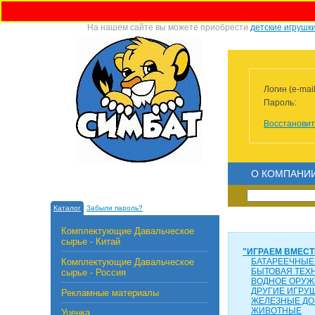
На нашем сайте вы можете приобрести
детские игрушк
Логин (e-mail
Пароль:
Восстановит
О КОМПАНИ
Каталог
Забыли пароль?
Комплектующие Давальческое
сырье - Китай
"ИГРАЕМ ВМЕСТ
Комплектующие Давальческое
БАТАРЕЕЧНЫЕ
БЫТОВАЯ ТЕХ
сырье - Россия
ВОДНОЕ ОРУЖ
ДРУГИЕ ИГРУ
Рекламные материалы
ЖЕЛЕЗНЫЕ ДО
ЖИВОТНЫЕ
Уценка