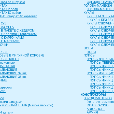
КАХ со шнурком
ОДЕЖДА, ОБУВЬ 
ИТАХ
ГОЛОВА-МАНЕКЕН
ИТАХ 2 поля
ГОЛОВА-МАНЕКЕ
ТАХ IQ набор
КУКЛЫ
АЯ квадрат 40 карточек
КУКЛЫ БЕЗ ЗВУК
А
КУКЛЫ БЕЗ ЗВУ
 2в1
КУКЛЫ ОЗВУЧЕН
 А3 МЕГА
КУКЛЫ ОЗВУЧЕ
 В ПАКЕТЕ С ХЕДЕРОМ
КУКЛЫ ОЗВУЧЕ
с 2 полями и карточками
КУКЛЫ ОЗВУЧЕ
 С КАРТОЧКАМИ
КУКЛЫ ОЗВУЧЕ
А С МАСКАМИ
КУКЛЫ ОЗВУЧЕ
ТОЧКИ
КУКЛЫ ОЗВУЧЕ
ПОНИ
РОВЫЕ
ПОНИ
ОВЫЕ В ФИГУРНОЙ КОРОБКЕ
ПУПСЫ
ОВЫЕ КВЕСТ
ПУПСЫ ФУНКЦИО
ензионные
ПУПСЫ ТВЕРДОЕ
МАГНИТАХ
ПУПСЫ ФУНКЦ. 
ЗВИВАЮЩИЕ
ПУПСЫ ФУНКЦ. 
ВИВАЮЩИЕ 32 шт.
ПУПСЫ ФУНКЦИО
ВИВАЮЩИЕ 36 шт.
ПУПСЫ ФУНКЦ. 
ЬНЫЕ
ПУПСЫ ФУНКЦ. 
ПУПСЫ ФУНКЦ. 
карточки
ПУПСЫ ФУНКЦ. 
АМИ
ПУПСЫ ФУНКЦ. 
КОНСТРУКТОРЫ
вое
ГОРОД МАСТЕРОВ
чными фишками
(конструкторы) пр
КОЛЬНЫЙ ТЕАТР (Мягкие магниты)
ROAD RACING
АВТОСПОРТ
4 детали
АРМИЯ