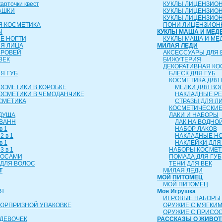
рточки квест
КУКЛЫ ЛИЦЕНЗИО
АШКИ
КУКЛЫ ЛИЦЕНЗИО
КУКЛЫ ЛИЦЕНЗИОН
Я КОСМЕТИКА
ПОНИ ЛИЦЕНЗИОН
Ы
КУКЛЫ МАША И МЕД
Е НОГТИ
КУКЛЫ МАША И МЕ
ЛЯ ЛИЦА
МИЛАЯ ЛЕДИ
БРОВЕЙ
АКСЕССУАРЫ ДЛЯ 
ВЕК
БИЖУТЕРИЯ
ДЕКОРАТИВНАЯ КО
Я ГУБ
БЛЕСК ДЛЯ ГУБ
КОСМЕТИКА ДЛЯ 
ОСМЕТИКИ В КОРОБКЕ
МЕЛКИ ДЛЯ ВО
ОСМЕТИКИ В ЧЕМОДАНЧИКЕ
НАКЛАДНЫЕ Р
СМЕТИКА
СТРАЗЫ ДЛЯ Л
КОСМЕТИЧЕСКИЕ
 ДУША
ЛАКИ И НАБОРЫ
 ВАНН
ЛАК НА ВОДНО
в 1
НАБОР ЛАКОВ
2 в 1
НАКЛАДНЫЕ Н
в 1
НАКЛЕЙКИ ДЛЯ
3 в 1
НАБОРЫ КОСМЕТ
ЛОСАМИ
ПОМАДА ДЛЯ ГУБ
ДЛЯ ВОЛОС
ТЕНИ ДЛЯ ВЕК
Т
МИЛАЯ ЛЕДИ
МОЙ ПИТОМЕЦ
МОЙ ПИТОМЕЦ
Я
Моя Игрушка
ИГРОВЫЕ НАБОРЫ
СЮРПРИЗНОЙ УПАКОВКЕ
ОРУЖИЕ С МЯГКИ
ОРУЖИЕ С ПРИСО
ДЕВОЧЕК
РАССКАЗЫ О ЖИВО