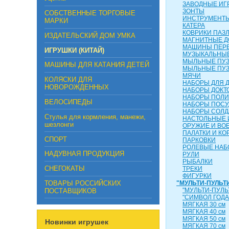
ЗАВОДНЫЕ ИГ
ЗОНТЫ
СОБСТВЕННЫЕ ТОРГОВЫЕ
ИНСТРУМЕНТ
МАРКИ
КАТЕРА
КОВРИКИ ПАЗ
ИЗДАТЕЛЬСКИЙ ДОМ УМКА
МАГНИТНЫЕ Д
МАШИНЫ ПЕР
ИГРУШКИ (КИТАЙ)
МУЗЫКАЛЬНЫЕ
МЫЛЬНЫЕ ПУ
МАШИНЫ ДЛЯ КАТАНИЯ ДЕТЕЙ
МЫЛЬНЫЕ ПУ
МЯЧИ
КОЛЯСКИ ДЛЯ
НАБОРЫ ДЛЯ 
НОВОРОЖДЕННЫХ
НАБОРЫ ДОКТ
НАБОРЫ ПОЛ
ВЕЛОСИПЕДЫ
НАБОРЫ ПОС
НАБОРЫ СОЛД
Стулья для кормления, манежи,
НАСТОЛЬНЫЕ 
шезлонги
ОРУЖИЕ И ВО
ПАЛАТКИ И КО
СПОРТ
ПАРКОВКИ
РОЛЕВЫЕ НА
НАДУВНАЯ ПРОДУКЦИЯ
РУЛИ
РЫБАЛКИ
СНЕГОКАТЫ
ТРЕКИ
ФИГУРКИ
ТОВАРЫ РОССИЙСКИХ
"МУЛЬТИ-ПУЛЬТ
"МУЛЬТИ-ПУЛЬ
ПОСТАВЩИКОВ
"СИМВОЛ ГОДА
МЯГКАЯ 30 см
МЯГКАЯ 40 см
МЯГКАЯ 50 см
Новинки игрушек
МЯГКАЯ 70 см