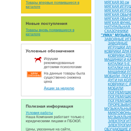
МЯГКАЯ 90 см
Товары впервые появившиеся в
МЯГКАЯ ИГРУ
каталоге
МЯГКАЯ ИГРУ
МЯГКАЯ ОБЫЧН
МЯГКАЯ ОБЫЧН
МЯГКАЯ ФУНК
Новые поступления
НАТУРАЛЬНАЯ
Товары вновь появившиеся в
СКАЗОЧНИКИ
каталоге
"УМКА" МУЗЫК
ЗАВОДНЫЕ ИГ
ЗАВОДНЫЕ
ИГРУШКИ ДЛ
Условные обозначения
КОВРИКИ ДЛЯ
КОВРИКИ ДЛ
Игрушки
МАШИНКИ И К
рекомендованные
КАТАЛКИ 5-Е
детскими психологами
КАТАЛКИ НА
МАШИНКИ Р/
На данные товары была
МОБИЛИ, ПОГР
существенно снижена
ДУГИ НА КО
цена
КОВРИКИ С 
Акции за неделю
МОБИЛИ
ПОГРЕМУШКИ
ПОГРЕМУШК
ПОГРЕМУШК
ПРОРЕЗЫВА
Полезная информация
МУЗЫКАЛЬНЫЕ
Условия работы
МИКРОФОН
Наша Компания работает только с
МУЗЫКАЛЬН
юридическими лицами и ПБОЮЛ.
ЭЛЕКТРОГИ
ЭЛЕКТРОПИ
Цены, указанные на сайте,
ОБУЧАЮЩИЕ 