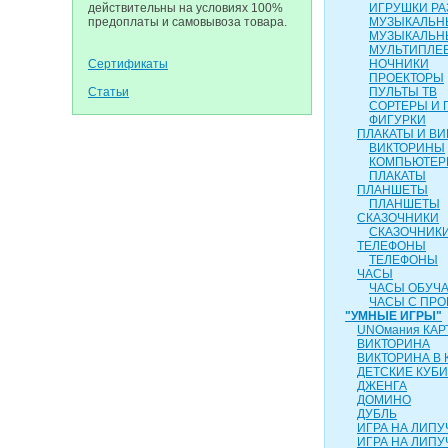
действительны на условиях 100%
ИГРУШКИ Р
предоплаты и самовывоза товара.
МУЗЫКАЛЬН
МУЗЫКАЛЬН
МУЛЬТИПЛЕ
Сертификаты
НОЧНИКИ
ПРОЕКТОРЫ
Статьи
ПУЛЬТЫ ТВ
СОРТЕРЫ И 
ФИГУРКИ
ПЛАКАТЫ И В
ВИКТОРИНЫ
КОМПЬЮТЕ
ПЛАКАТЫ
ПЛАНШЕТЫ
ПЛАНШЕТЫ
СКАЗОЧНИКИ
СКАЗОЧНИК
ТЕЛЕФОНЫ
ТЕЛЕФОНЫ
ЧАСЫ
ЧАСЫ ОБУЧ
ЧАСЫ С ПР
"УМНЫЕ ИГРЫ"
UNOмания КАР
ВИКТОРИНА
ВИКТОРИНА В 
ДЕТСКИЕ КУБИ
ДЖЕНГА
ДОМИНО
ДУБЛЬ
ИГРА НА ЛИПУ
ИГРА НА ЛИПУЧ