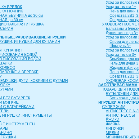
Уход за полостью 
ШКА БРЕЛОК
Уход за телом 1+
ШКА НОЧНИК
Пена для ванн 1
АЯ БЕЗ ЧИПА до 30 см
Средства 2В1, 3
АЯ до 30 см
Средства для к
ЦИОНАЛЬНАЯ ИГРУШКА
УХОДОВАЯ КОСМЕТ
 СЕРИЯ
Бальзамы и блески
Душистая вода 3+
АЛЬНЫЕ, РАЗВИВАЮЩИЕ ИГРУШКИ
Уход за волосами 
РУШКИ, ИГРУШКИ ДЛЯ КУПАНИЯ
Спрей для легко
Шампунь 3+
Я КУПАНИЯ
Уход за полостью 
 РИСОВАНИЯ ВОДОЙ
Уход за телом 3+
Я РИСОВАНИЯ ВОДОЙ
Бомбочки для ва
АТАЛКИ
Гель для душа 3
 КОЛЕСО
Жидкое и фигур
 ПАЛОЧКЕ И ВЕРЕВКЕ
Пена для ванн 3
У
Средства 2В1, 3
ЕМУШКИ, ДУГИ, КОВРИКИ С ДУГАМИ
УХОДОВАЯ КОСМ
ЛЯСКУ
ЗАБОТЛИВАЯ МАМА
ДУГАМИ
ТОВАРЫ ДЛЯ НОВ
БУТЫЛОЧКИ ДЛЯ
 БЕЗ БАТАРЕЕК
Бутылочки для 
И МЯГКИЕ
ИГРУШКИ АНТИСТРЕ
И С БАТАРЕЙКАМИ
СУПЕР ЖИМ
ТЕЛИ
АНТИСТРЕСС А-Л
 ИГРУШКИ, ИНСТРУМЕНТЫ
АНТИСТРЕССЫ
Ы
ЁЖИКИ
ЫЕ ИНСТРУМЕНТЫ
ЖМЯКА
ТАРЫ
ЛИПУЧКИ
АНИНО
МЯЛКИ
ИГРУШКИ
МЯЧИКИ-ПРЫГУ