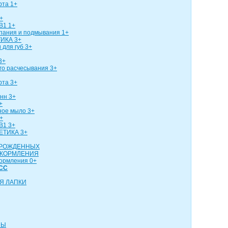
рта 1+
+
В1 1+
упания и подмывания 1+
ИКА 3+
 для губ 3+
3+
го расчесывания 3+
рта 3+
нн 3+
+
ное мыло 3+
+
В1 3+
ЕТИКА 3+
ОРОЖДЕННЫХ
 КОРМЛЕНИЯ
кормления 0+
СС
Я ЛАПКИ
НЫ