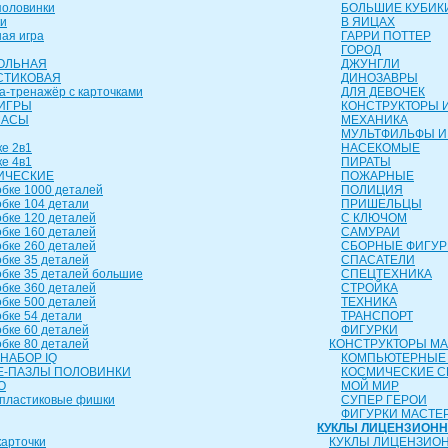
оловинки
БОЛЬШИЕ КУБИК
и
В ЯИЦАХ
ая игра
ГАРРИ ПОТТЕР
ГОРОД
ОЛЬНАЯ
ДЖУНГЛИ
СТИКОВАЯ
ДИНОЗАВРЫ
а-тренажёр с карточками
ДЛЯ ДЕВОЧЕК
ИГРЫ
КОНСТРУКТОРЫ И
ЧАСЫ
МЕХАНИКА
МУЛЬТФИЛЬФЫ И
е 2в1
НАСЕКОМЫЕ
е 4в1
ПИРАТЫ
ИЧЕСКИЕ
ПОЖАРНЫЕ
бке 1000 деталей
ПОЛИЦИЯ
бке 104 детали
ПРИШЕЛЬЦЫ
бке 120 деталей
С КЛЮЧОМ
бке 160 деталей
САМУРАИ
бке 260 деталей
СБОРНЫЕ ФИГУР
бке 35 деталей
СПАСАТЕЛИ
бке 35 деталей большие
СПЕЦТЕХНИКА
бке 360 деталей
СТРОЙКА
бке 500 деталей
ТЕХНИКА
бке 54 детали
ТРАНСПОРТ
бке 60 деталей
ФИГУРКИ
бке 80 деталей
КОНСТРУКТОРЫ М
НАБОР IQ
КОМПЬЮТЕРНЫЕ
-ПАЗЛЫ ПОЛОВИНКИ
КОСМИЧЕСКИЕ 
О
МОЙ МИР
пластиковые фишки
СУПЕР ГЕРОИ
ФИГУРКИ МАСТЕ
КУКЛЫ ЛИЦЕНЗИОН
арточки
КУКЛЫ ЛИЦЕНЗИО