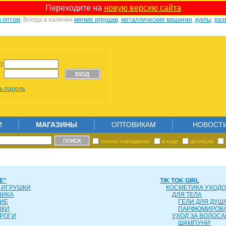
Переходите на
новую версию сайта
и оптом
. Всегда в наличии
мягкие игрушки
,
металлические машинки
,
куклы
,
раз
):
ь пароль
И
МАГАЗИНЫ
ОПТОВИКАМ
НОВОСТ
точное совпадение
в коде
артикуле
Е"
TIK TOK GIRL
 ИГРУШКИ
КОСМЕТИКА УХОД
НИКА
ДЛЯ ТЕЛА
ИЕ
ГЕЛИ ДЛЯ ДУША
ШКИ
ПАРФЮМИРОВ
РОГИ
УХОД ЗА ВОЛОС
ШАМПУНИ