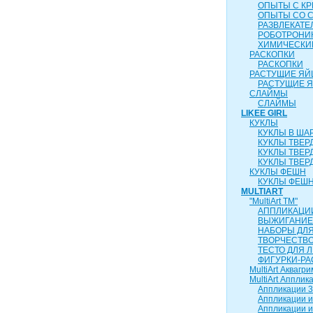
ОПЫТЫ С К
ОПЫТЫ СО 
РАЗВЛЕКАТ
РОБОТРОНИ
ХИМИЧЕСКИ
РАСКОПКИ
РАСКОПКИ
РАСТУЩИЕ ЯЙ
РАСТУЩИЕ 
СЛАЙМЫ
СЛАЙМЫ
LIKEE GIRL
КУКЛЫ
КУКЛЫ В ША
КУКЛЫ ТВЕР
КУКЛЫ ТВЕР
КУКЛЫ ТВЕР
КУКЛЫ ФЕШН
КУКЛЫ ФЕШН
MULTIART
"MultiArt ТМ"
АППЛИКАЦИ
ВЫЖИГАНИЕ
НАБОРЫ ДЛ
ТВОРЧЕСТВ
ТЕСТО ДЛЯ 
ФИГУРКИ-РА
MultiArt Аквагри
MultiArt Апплик
Аппликации 3
Аппликации и
Аппликации и