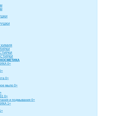
СМ
СМ
УШКИ
РУШКИ
 ХИМИЯ
ТИРКИ
СТИРКИ
 СТИРКИ
 КОСМЕТИКА
ИКА 0+
0+
рта 0+
ное мыло 0+
+
В1 0+
упания и подмывания 0+
ИКА 1+
1+