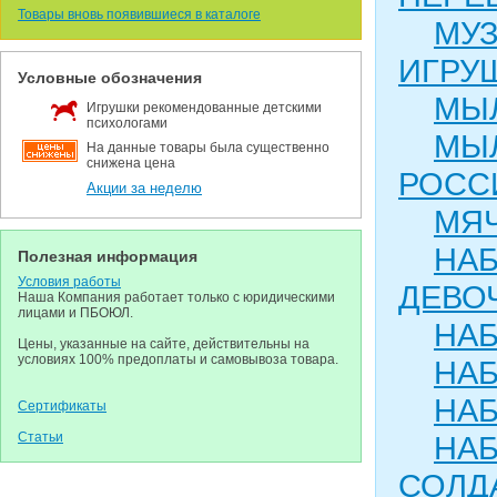
Товары вновь появившиеся в каталоге
МУ
ИГРУ
Условные обозначения
МЫ
Игрушки рекомендованные детскими
психологами
МЫ
На данные товары была существенно
снижена цена
РОСС
Акции за неделю
МЯ
НА
Полезная информация
Условия работы
ДЕВО
Наша Компания работает только с юридическими
лицами и ПБОЮЛ.
НА
Цены, указанные на сайте, действительны на
условиях 100% предоплаты и самовывоза товара.
НА
НА
Сертификаты
Статьи
НА
СОЛД