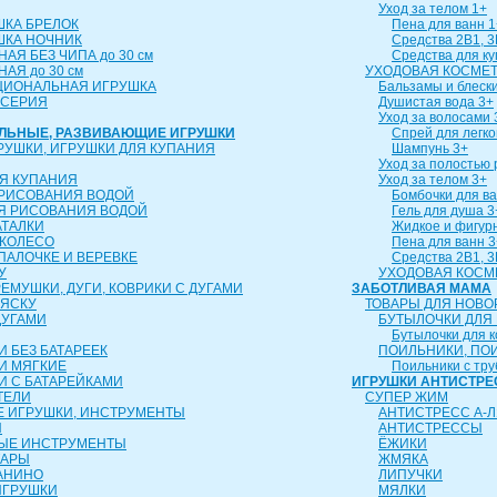
Уход за телом 1+
ШКА БРЕЛОК
Пена для ванн 1
ШКА НОЧНИК
Средства 2В1, 3
АЯ БЕЗ ЧИПА до 30 см
Средства для к
АЯ до 30 см
УХОДОВАЯ КОСМЕТ
ЦИОНАЛЬНАЯ ИГРУШКА
Бальзамы и блески
 СЕРИЯ
Душистая вода 3+
Уход за волосами 
АЛЬНЫЕ, РАЗВИВАЮЩИЕ ИГРУШКИ
Спрей для легко
РУШКИ, ИГРУШКИ ДЛЯ КУПАНИЯ
Шампунь 3+
Уход за полостью 
Я КУПАНИЯ
Уход за телом 3+
 РИСОВАНИЯ ВОДОЙ
Бомбочки для ва
Я РИСОВАНИЯ ВОДОЙ
Гель для душа 3
АТАЛКИ
Жидкое и фигур
 КОЛЕСО
Пена для ванн 3
 ПАЛОЧКЕ И ВЕРЕВКЕ
Средства 2В1, 3
У
УХОДОВАЯ КОСМ
ЕМУШКИ, ДУГИ, КОВРИКИ С ДУГАМИ
ЗАБОТЛИВАЯ МАМА
ЛЯСКУ
ТОВАРЫ ДЛЯ НОВ
ДУГАМИ
БУТЫЛОЧКИ ДЛЯ
Бутылочки для 
 БЕЗ БАТАРЕЕК
ПОИЛЬНИКИ, ПО
И МЯГКИЕ
Поильники с тру
И С БАТАРЕЙКАМИ
ИГРУШКИ АНТИСТРЕ
ТЕЛИ
СУПЕР ЖИМ
 ИГРУШКИ, ИНСТРУМЕНТЫ
АНТИСТРЕСС А-Л
Ы
АНТИСТРЕССЫ
ЫЕ ИНСТРУМЕНТЫ
ЁЖИКИ
ТАРЫ
ЖМЯКА
АНИНО
ЛИПУЧКИ
ИГРУШКИ
МЯЛКИ