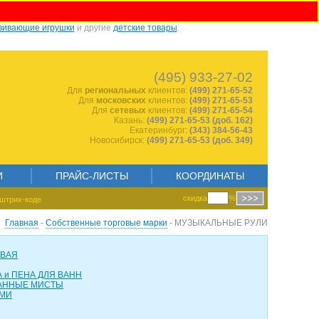
вивающие игрушки
и другие
детские товары
.
1930784719
(495) 933-27-02
Для
региональных
клиентов:
(499) 271-65-52
Для
московских
клиентов:
(499) 271-65-53
Для
сетевых
клиентов:
(499) 271-65-54
Казань:
(499) 271-65-53 (доб. 162)
Екатеринбург:
(343) 384-56-43
Новосибирск:
(499) 271-65-53 (доб. 349)
И
ПРАЙС-ЛИСТЫ
КООРДИНАТЫ
скидка
%
штрих-коде
Главная
-
Собственные торговые марки
- МУЗЫКАЛЬНЫЕ РУЛИ
ОВАЯ
 и ПЕНА ДЛЯ ВАНН
АННЫЕ МИСТЫ
АМИ