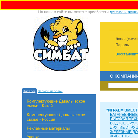
На нашем сайте вы можете приобрести
детские игрушк
Логин (e-mail
Пароль:
Восстановит
О КОМПАНИ
Каталог
Забыли пароль?
Комплектующие Давальческое
сырье - Китай
"ИГРАЕМ ВМЕСТ
Комплектующие Давальческое
БАТАРЕЕЧНЫЕ
БЫТОВАЯ ТЕХ
сырье - Россия
ВОДНОЕ ОРУЖ
ДРУГИЕ ИГРУ
Рекламные материалы
ЖЕЛЕЗНЫЕ ДО
ЖИВОТНЫЕ
Уценка