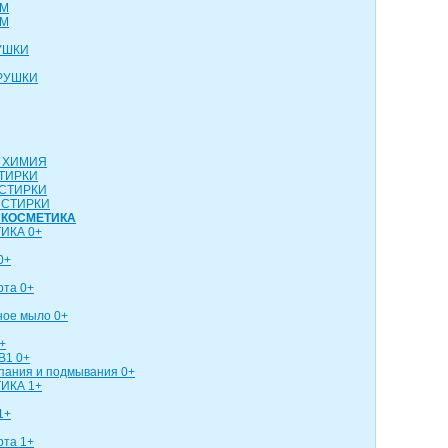
СМ
СМ
УШКИ
РУШКИ
 ХИМИЯ
ТИРКИ
СТИРКИ
 СТИРКИ
 КОСМЕТИКА
ИКА 0+
0+
рта 0+
ное мыло 0+
+
В1 0+
упания и подмывания 0+
ИКА 1+
1+
рта 1+