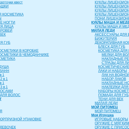
рточки квест
КУКЛЫ ЛИЦЕНЗИО
АШКИ
КУКЛЫ ЛИЦЕНЗИО
КУКЛЫ ЛИЦЕНЗИО
Я КОСМЕТИКА
КУКЛЫ ЛИЦЕНЗИОН
Ы
ПОНИ ЛИЦЕНЗИОН
Е НОГТИ
КУКЛЫ МАША И МЕД
ЛЯ ЛИЦА
КУКЛЫ МАША И МЕ
БРОВЕЙ
МИЛАЯ ЛЕДИ
ВЕК
АКСЕССУАРЫ ДЛЯ 
БИЖУТЕРИЯ
Я ГУБ
ДЕКОРАТИВНАЯ КО
БЛЕСК ДЛЯ ГУБ
ОСМЕТИКИ В КОРОБКЕ
КОСМЕТИКА ДЛЯ 
ОСМЕТИКИ В ЧЕМОДАНЧИКЕ
МЕЛКИ ДЛЯ ВО
СМЕТИКА
НАКЛАДНЫЕ Р
СТРАЗЫ ДЛЯ Л
 ДУША
КОСМЕТИЧЕСКИЕ
 ВАНН
ЛАКИ И НАБОРЫ
в 1
ЛАК НА ВОДНО
2 в 1
НАБОР ЛАКОВ
в 1
НАКЛАДНЫЕ Н
3 в 1
НАКЛЕЙКИ ДЛЯ
ЛОСАМИ
НАБОРЫ КОСМЕТ
ДЛЯ ВОЛОС
ПОМАДА ДЛЯ ГУБ
Т
ТЕНИ ДЛЯ ВЕК
МИЛАЯ ЛЕДИ
МОЙ ПИТОМЕЦ
Я
МОЙ ПИТОМЕЦ
Моя Игрушка
СЮРПРИЗНОЙ УПАКОВКЕ
ИГРОВЫЕ НАБОРЫ
ОРУЖИЕ С МЯГКИ
ДЕВОЧЕК
ОРУЖИЕ С ПРИСО