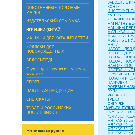
ЗАВОДНЫЕ ИГ
ЗОНТЫ
СОБСТВЕННЫЕ ТОРГОВЫЕ
ИНСТРУМЕНТ
МАРКИ
КАТЕРА
КОВРИКИ ПАЗ
ИЗДАТЕЛЬСКИЙ ДОМ УМКА
МАГНИТНЫЕ Д
МАШИНЫ ПЕР
ИГРУШКИ (КИТАЙ)
МУЗЫКАЛЬНЫЕ
МЫЛЬНЫЕ ПУ
МАШИНЫ ДЛЯ КАТАНИЯ ДЕТЕЙ
МЫЛЬНЫЕ ПУ
МЯЧИ
КОЛЯСКИ ДЛЯ
НАБОРЫ ДЛЯ 
НОВОРОЖДЕННЫХ
НАБОРЫ ДОКТ
НАБОРЫ ПОЛ
ВЕЛОСИПЕДЫ
НАБОРЫ ПОС
НАБОРЫ СОЛД
Стулья для кормления, манежи,
НАСТОЛЬНЫЕ 
шезлонги
ОРУЖИЕ И ВО
ПАЛАТКИ И КО
СПОРТ
ПАРКОВКИ
РОЛЕВЫЕ НА
НАДУВНАЯ ПРОДУКЦИЯ
РУЛИ
РЫБАЛКИ
СНЕГОКАТЫ
ТРЕКИ
ФИГУРКИ
ТОВАРЫ РОССИЙСКИХ
"МУЛЬТИ-ПУЛЬТ
"МУЛЬТИ-ПУЛЬ
ПОСТАВЩИКОВ
"СИМВОЛ ГОДА
МЯГКАЯ 30 см
МЯГКАЯ 40 см
МЯГКАЯ 50 см
Новинки игрушек
МЯГКАЯ 70 см