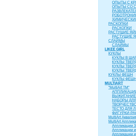
ОПЫТЫ С К
ОПЫТЫ СО 
РАЗВЛЕКАТ
РОБОТРОНИ
ХИМИЧЕСКИ
РАСКОПКИ
РАСКОПКИ
РАСТУЩИЕ ЯЙ
РАСТУЩИЕ 
СЛАЙМЫ
СЛАЙМЫ
LIKEE GIRL
КУКЛЫ
КУКЛЫ В ША
КУКЛЫ ТВЕР
КУКЛЫ ТВЕР
КУКЛЫ ТВЕР
КУКЛЫ ФЕШН
КУКЛЫ ФЕШН
MULTIART
"MultiArt ТМ"
АППЛИКАЦИ
ВЫЖИГАНИЕ
НАБОРЫ ДЛ
ТВОРЧЕСТВ
ТЕСТО ДЛЯ 
ФИГУРКИ-РА
MultiArt Аквагри
MultiArt Апплик
Аппликации 3
Аппликации и
Аппликации и