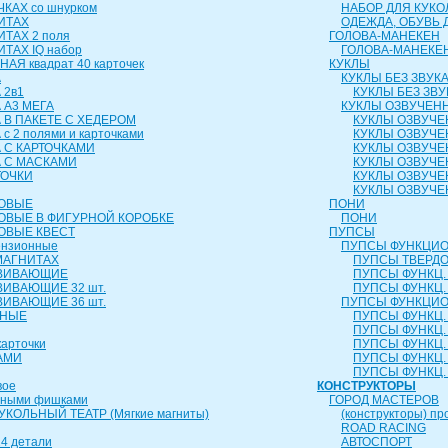
КАХ со шнурком
НАБОР ДЛЯ КУКО
ИТАХ
ОДЕЖДА, ОБУВЬ 
ИТАХ 2 поля
ГОЛОВА-МАНЕКЕН
ТАХ IQ набор
ГОЛОВА-МАНЕКЕ
АЯ квадрат 40 карточек
КУКЛЫ
А
КУКЛЫ БЕЗ ЗВУК
 2в1
КУКЛЫ БЕЗ ЗВУ
 А3 МЕГА
КУКЛЫ ОЗВУЧЕН
 В ПАКЕТЕ С ХЕДЕРОМ
КУКЛЫ ОЗВУЧЕ
с 2 полями и карточками
КУКЛЫ ОЗВУЧЕ
 С КАРТОЧКАМИ
КУКЛЫ ОЗВУЧЕ
А С МАСКАМИ
КУКЛЫ ОЗВУЧЕ
ТОЧКИ
КУКЛЫ ОЗВУЧЕ
КУКЛЫ ОЗВУЧЕ
РОВЫЕ
ПОНИ
ОВЫЕ В ФИГУРНОЙ КОРОБКЕ
ПОНИ
ОВЫЕ КВЕСТ
ПУПСЫ
ензионные
ПУПСЫ ФУНКЦИО
МАГНИТАХ
ПУПСЫ ТВЕРДОЕ
ЗВИВАЮЩИЕ
ПУПСЫ ФУНКЦ. 
ВИВАЮЩИЕ 32 шт.
ПУПСЫ ФУНКЦ. 
ВИВАЮЩИЕ 36 шт.
ПУПСЫ ФУНКЦИО
ЬНЫЕ
ПУПСЫ ФУНКЦ. 
ПУПСЫ ФУНКЦ. 
карточки
ПУПСЫ ФУНКЦ. 
АМИ
ПУПСЫ ФУНКЦ. 
ПУПСЫ ФУНКЦ. 
вое
КОНСТРУКТОРЫ
чными фишками
ГОРОД МАСТЕРОВ
КОЛЬНЫЙ ТЕАТР (Мягкие магниты)
(конструкторы) пр
ROAD RACING
4 детали
АВТОСПОРТ