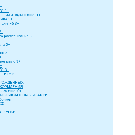
+
В1 1+
упания и подмывания 1+
ИКА 3+
 для губ 3+
3+
го расчесывания 3+
рта 3+
нн 3+
+
ное мыло 3+
+
В1 3+
ЕТИКА 3+
ОРОЖДЕННЫХ
 КОРМЛЕНИЯ
кормления 0+
ИЛЬНИКИ-НЕПРОЛИВАЙКИ
бочкой
СС
Я ЛАПКИ