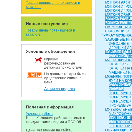
МЯГКАЯ 90 см
Товары впервые появившиеся в
МЯГКАЯ ИГРУ
каталоге
МЯГКАЯ ИГРУ
МЯГКАЯ ОБЫЧН
МЯГКАЯ ОБЫЧН
МЯГКАЯ ФУНК
Новые поступления
НАТУРАЛЬНАЯ
Товары вновь появившиеся в
СКАЗОЧНИКИ
каталоге
"УМКА" МУЗЫК
ЗАВОДНЫЕ ИГ
ЗАВОДНЫЕ
ИГРУШКИ ДЛ
Условные обозначения
КОВРИКИ ДЛЯ
КОВРИКИ ДЛ
Игрушки
МАШИНКИ И К
рекомендованные
КАТАЛКИ 5-Е
детскими психологами
КАТАЛКИ НА
МАШИНКИ Р/
На данные товары была
МОБИЛИ, ПОГР
существенно снижена
ДУГИ НА КО
цена
КОВРИКИ С 
Акции за неделю
МОБИЛИ
ПОГРЕМУШКИ
ПОГРЕМУШК
ПОГРЕМУШК
ПРОРЕЗЫВА
Полезная информация
МУЗЫКАЛЬНЫЕ
Условия работы
МИКРОФОН
Наша Компания работает только с
МУЗЫКАЛЬН
юридическими лицами и ПБОЮЛ.
ЭЛЕКТРОГИ
ЭЛЕКТРОПИ
Цены, указанные на сайте,
ОБУЧАЮЩИЕ 