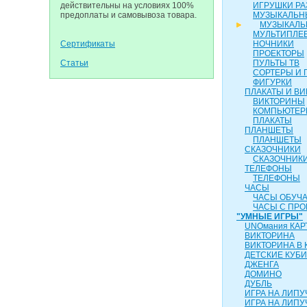
действительны на условиях 100%
ИГРУШКИ Р
предоплаты и самовывоза товара.
МУЗЫКАЛЬН
МУЗЫКАЛЬ
МУЛЬТИПЛЕ
Сертификаты
НОЧНИКИ
ПРОЕКТОРЫ
Статьи
ПУЛЬТЫ ТВ
СОРТЕРЫ И 
ФИГУРКИ
ПЛАКАТЫ И В
ВИКТОРИНЫ
КОМПЬЮТЕ
ПЛАКАТЫ
ПЛАНШЕТЫ
ПЛАНШЕТЫ
СКАЗОЧНИКИ
СКАЗОЧНИК
ТЕЛЕФОНЫ
ТЕЛЕФОНЫ
ЧАСЫ
ЧАСЫ ОБУЧ
ЧАСЫ С ПР
"УМНЫЕ ИГРЫ"
UNOмания КАР
ВИКТОРИНА
ВИКТОРИНА В 
ДЕТСКИЕ КУБИ
ДЖЕНГА
ДОМИНО
ДУБЛЬ
ИГРА НА ЛИПУ
ИГРА НА ЛИПУЧ