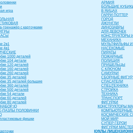
оловинки
АРМИЯ
и
БОЛЬШИЕ КУБИК
ая игра
В ЯИЦАХ
ГАРРИ ПОТТЕР
ОЛЬНАЯ
ГОРОД
СТИКОВАЯ
ДЖУНГЛИ
а-тренажёр с карточками
ДИНОЗАВРЫ
ИГРЫ
ДЛЯ ДЕВОЧЕК
ЧАСЫ
КОНСТРУКТОРЫ И
МЕХАНИКА
е 2в1
МУЛЬТФИЛЬФЫ И
е 4в1
НАСЕКОМЫЕ
ИЧЕСКИЕ
ПИРАТЫ
бке 1000 деталей
ПОЖАРНЫЕ
бке 104 детали
ПОЛИЦИЯ
бке 120 деталей
ПРИШЕЛЬЦЫ
бке 160 деталей
С КЛЮЧОМ
бке 260 деталей
САМУРАИ
бке 35 деталей
СБОРНЫЕ ФИГУР
бке 35 деталей большие
СПАСАТЕЛИ
бке 360 деталей
СПЕЦТЕХНИКА
бке 500 деталей
СТРОЙКА
бке 54 детали
ТЕХНИКА
бке 60 деталей
ТРАНСПОРТ
бке 80 деталей
ФИГУРКИ
НАБОР IQ
КОНСТРУКТОРЫ М
-ПАЗЛЫ ПОЛОВИНКИ
КОМПЬЮТЕРНЫЕ
О
КОСМИЧЕСКИЕ 
пластиковые фишки
МОЙ МИР
СУПЕР ГЕРОИ
ФИГУРКИ МАСТЕ
арточки
КУКЛЫ ЛИЦЕНЗИОН