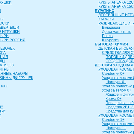
РУШКИ
КУКЛЫ АНЕЧКА 12
КУКЛЫ АНЕЧКА 15
Ы
БУРАТИНО
ДЕРЕВЯННЫЕ ИГР
ЛЫ
КАТАЛКИ
ОСКИ
РАЗВИВАЮЩИЕ ИГ
ЕВЕРТЫШИ
Вкладыши
 ИГРУШКИ
Доски магнитные
ЗЫРИ
Пазлы
ЗЫРИ РОССИЯ
Шнуровка
БЫТОВАЯ ХИМИЯ
ДЕВОЧЕК
ДЕТСКАЯ БЫТОВАЯ
ОРА
СРЕДСТВА ДЛЯ С
ИЦИЯ
ПОРОШКИ ДЛЯ 
УДЫ
СРЕДСТВА ДЛЯ
АТИКОВ
ДЕТСКАЯ УХОДОВАЯ
ИГРЫ
УХОДОВАЯ КОСМЕТ
ЕННЫЕ НАБОРЫ
Салфетки 0+
РЗИНЫ Д/ИГРУШЕК
Уход за волосами 
Шампунь 0+
БОРЫ
Уход за полостью 
Уход за телом 0+
Жидкое и фигур
Крема 0+
Пена для ванн 0
И"
Средства 2В1, 3
ТИ"
Средства для к
"
УХОДОВАЯ КОСМЕТ
Салфетки 1+
Уход за волосами 
Шампунь 1+
Уход за полостью 