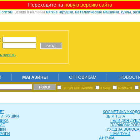
Переходите на
новую версию сайта
и оптом
. Всегда в наличии
мягкие игрушки
,
металлические машинки
,
куклы
,
раз
):
ь пароль
И
МАГАЗИНЫ
ОПТОВИКАМ
НОВОСТ
точное совпадение
в коде
артикуле
Е"
КОСМЕТИКА УХОД
 ИГРУШКИ
ДЛЯ ТЕЛА
НИКА
ГЕЛИ ДЛЯ ДУША
ИЕ
ПАРФЮМИРОВ
ШКИ
УХОД ЗА ВОЛОС
РОГИ
ШАМПУНИ
АНЕЧКА