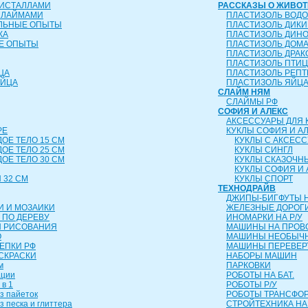
РИСТАЛЛАМИ
РАССКАЗЫ О ЖИВО
СЛАЙМАМИ
ПЛАСТИЗОЛЬ ВОД
ЕЛЬНЫЕ ОПЫТЫ
ПЛАСТИЗОЛЬ ДИК
КА
ПЛАСТИЗОЛЬ ДИН
Е ОПЫТЫ
ПЛАСТИЗОЛЬ ДОМ
ПЛАСТИЗОЛЬ ДРА
ПЛАСТИЗОЛЬ ПТИ
ЦА
ПЛАСТИЗОЛЬ РЕП
ЯЙЦА
ПЛАСТИЗОЛЬ ЯЙЦ
СЛАЙМ НЯМ
СЛАЙМЫ РФ
СОФИЯ И АЛЕКС
АКСЕССУАРЫ ДЛЯ 
РЕ
КУКЛЫ СОФИЯ И А
ДОЕ ТЕЛО 15 СМ
КУКЛЫ С АКСЕС
ДОЕ ТЕЛО 25 СМ
КУКЛЫ СИНГЛ
ДОЕ ТЕЛО 30 СМ
КУКЛЫ СКАЗОЧН
КУКЛЫ СОФИЯ И 
 32 СМ
КУКЛЫ СПОРТ
ТЕХНОДРАЙВ
ДЖИПЫ-БИГФУТЫ Н
И И МОЗАИКИ
ЖЕЛЕЗНЫЕ ДОРОГ
 ПО ДЕРЕВУ
ИНОМАРКИ НА Р/У
Я РИСОВАНИЯ
МАШИНЫ НА ПРОВ
О
МАШИНЫ НЕОБЫЧН
ЛЕПКИ РФ
МАШИНЫ ПЕРЕВЕ
СКРАСКИ
НАБОРЫ МАШИН
м
ПАРКОВКИ
ации
РОБОТЫ НА БАТ.
 в 1
РОБОТЫ Р/У
з пайеток
РОБОТЫ ТРАНСФ
з песка и глиттера
СТРОЙТЕХНИКА НА