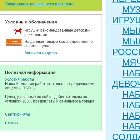
Товары вновь появившиеся в каталоге
МУ
ИГРУ
Условные обозначения
МЫ
Игрушки рекомендованные детскими
психологами
МЫ
На данные товары была существенно
снижена цена
РОСС
Акции за неделю
МЯ
НА
Полезная информация
Условия работы
ДЕВО
Наша Компания работает только с юридическими
лицами и ПБОЮЛ.
НА
Цены, указанные на сайте, действительны на
условиях 100% предоплаты и самовывоза товара.
НА
НА
Сертификаты
Статьи
НА
СОЛД