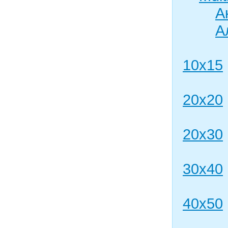
А
А
10х15
20х20
20х30
30х40
40х50