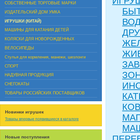
ИГРУ
СОБСТВЕННЫЕ ТОРГОВЫЕ МАРКИ
БЫТ
ИЗДАТЕЛЬСКИЙ ДОМ УМКА
ВО
ИГРУШКИ (КИТАЙ)
ДРУ
МАШИНЫ ДЛЯ КАТАНИЯ ДЕТЕЙ
КОЛЯСКИ ДЛЯ НОВОРОЖДЕННЫХ
ЖЕ
ВЕЛОСИПЕДЫ
ЖИ
Стулья для кормления, манежи, шезлонги
ЗА
СПОРТ
ЗО
НАДУВНАЯ ПРОДУКЦИЯ
ИН
СНЕГОКАТЫ
ТОВАРЫ РОССИЙСКИХ ПОСТАВЩИКОВ
КАТ
КО
Новинки игрушек
МА
Товары впервые появившиеся в каталоге
МА
ПЕРЕ
Новые поступления