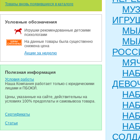
Товары вновь появившиеся в каталоге
МУ
ИГРУ
Условные обозначения
МЫ
Игрушки рекомендованные детскими
психологами
МЫ
На данные товары была существенно
снижена цена
РОСС
Акции за неделю
МЯ
НА
Полезная информация
Условия работы
ДЕВО
Наша Компания работает только с юридическими
лицами и ПБОЮЛ.
НА
Цены, указанные на сайте, действительны на
условиях 100% предоплаты и самовывоза товара.
НА
НА
Сертификаты
Статьи
НА
СОЛД