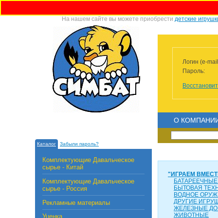
На нашем сайте вы можете приобрести
детские игрушк
Логин (e-mail
Пароль:
Восстановит
О КОМПАНИ
Каталог
Забыли пароль?
Комплектующие Давальческое
сырье - Китай
"ИГРАЕМ ВМЕСТ
Комплектующие Давальческое
БАТАРЕЕЧНЫЕ
БЫТОВАЯ ТЕХ
сырье - Россия
ВОДНОЕ ОРУЖ
ДРУГИЕ ИГРУ
Рекламные материалы
ЖЕЛЕЗНЫЕ ДО
ЖИВОТНЫЕ
Уценка