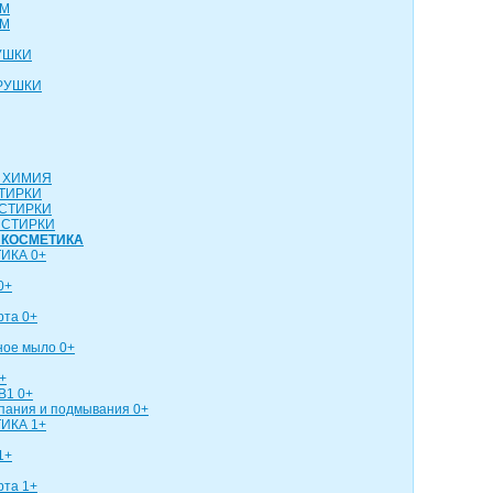
СМ
СМ
УШКИ
РУШКИ
 ХИМИЯ
ТИРКИ
СТИРКИ
 СТИРКИ
 КОСМЕТИКА
ИКА 0+
0+
рта 0+
ное мыло 0+
+
В1 0+
упания и подмывания 0+
ИКА 1+
1+
рта 1+