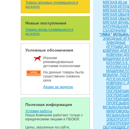
МЯГКАЯ 90 см
Товары впервые появившиеся в
МЯГКАЯ ИГРУ
каталоге
МЯГКАЯ ИГРУ
МЯГКАЯ ОБЫЧН
МЯГКАЯ ОБЫЧН
МЯГКАЯ ФУНК
Новые поступления
НАТУРАЛЬНАЯ
Товары вновь появившиеся в
СКАЗОЧНИКИ
каталоге
"УМКА" МУЗЫК
ЗАВОДНЫЕ ИГ
ЗАВОДНЫЕ
ИГРУШКИ ДЛ
Условные обозначения
КОВРИКИ ДЛЯ
КОВРИКИ ДЛ
Игрушки
МАШИНКИ И К
рекомендованные
КАТАЛКИ 5-Е
детскими психологами
КАТАЛКИ НА
МАШИНКИ Р/
На данные товары была
МОБИЛИ, ПОГР
существенно снижена
ДУГИ НА КО
цена
КОВРИКИ С 
Акции за неделю
МОБИЛИ
ПОГРЕМУШКИ
ПОГРЕМУШК
ПОГРЕМУШК
ПРОРЕЗЫВА
Полезная информация
МУЗЫКАЛЬНЫЕ
Условия работы
МИКРОФОН
Наша Компания работает только с
МУЗЫКАЛЬН
юридическими лицами и ПБОЮЛ.
ЭЛЕКТРОГИ
ЭЛЕКТРОПИ
Цены, указанные на сайте,
ОБУЧАЮЩИЕ 