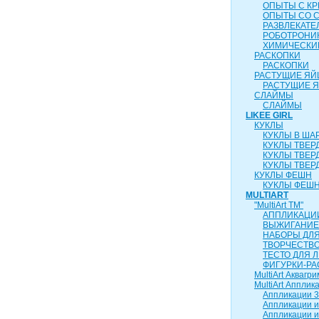
ОПЫТЫ С К
ОПЫТЫ СО 
РАЗВЛЕКАТ
РОБОТРОНИ
ХИМИЧЕСКИ
РАСКОПКИ
РАСКОПКИ
РАСТУЩИЕ ЯЙ
РАСТУЩИЕ 
СЛАЙМЫ
СЛАЙМЫ
LIKEE GIRL
КУКЛЫ
КУКЛЫ В ША
КУКЛЫ ТВЕР
КУКЛЫ ТВЕР
КУКЛЫ ТВЕР
КУКЛЫ ФЕШН
КУКЛЫ ФЕШН
MULTIART
"MultiArt ТМ"
АППЛИКАЦИ
ВЫЖИГАНИЕ
НАБОРЫ ДЛ
ТВОРЧЕСТВ
ТЕСТО ДЛЯ 
ФИГУРКИ-РА
MultiArt Аквагри
MultiArt Апплик
Аппликации 3
Аппликации и
Аппликации и