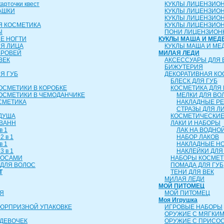
рточки квест
КУКЛЫ ЛИЦЕНЗИО
АШКИ
КУКЛЫ ЛИЦЕНЗИО
КУКЛЫ ЛИЦЕНЗИО
Я КОСМЕТИКА
КУКЛЫ ЛИЦЕНЗИОН
Ы
ПОНИ ЛИЦЕНЗИОН
Е НОГТИ
КУКЛЫ МАША И МЕД
ЛЯ ЛИЦА
КУКЛЫ МАША И МЕ
БРОВЕЙ
МИЛАЯ ЛЕДИ
ВЕК
АКСЕССУАРЫ ДЛЯ 
БИЖУТЕРИЯ
Я ГУБ
ДЕКОРАТИВНАЯ КО
БЛЕСК ДЛЯ ГУБ
ОСМЕТИКИ В КОРОБКЕ
КОСМЕТИКА ДЛЯ 
ОСМЕТИКИ В ЧЕМОДАНЧИКЕ
МЕЛКИ ДЛЯ ВО
СМЕТИКА
НАКЛАДНЫЕ Р
СТРАЗЫ ДЛЯ Л
 ДУША
КОСМЕТИЧЕСКИЕ
 ВАНН
ЛАКИ И НАБОРЫ
в 1
ЛАК НА ВОДНО
2 в 1
НАБОР ЛАКОВ
в 1
НАКЛАДНЫЕ Н
3 в 1
НАКЛЕЙКИ ДЛЯ
ЛОСАМИ
НАБОРЫ КОСМЕТ
ДЛЯ ВОЛОС
ПОМАДА ДЛЯ ГУБ
Т
ТЕНИ ДЛЯ ВЕК
МИЛАЯ ЛЕДИ
МОЙ ПИТОМЕЦ
Я
МОЙ ПИТОМЕЦ
Моя Игрушка
СЮРПРИЗНОЙ УПАКОВКЕ
ИГРОВЫЕ НАБОРЫ
ОРУЖИЕ С МЯГКИ
ДЕВОЧЕК
ОРУЖИЕ С ПРИСО