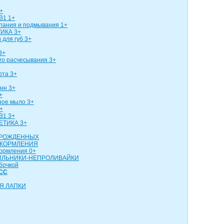
+
В1 1+
упания и подмывания 1+
ИКА 3+
 для губ 3+
3+
го расчесывания 3+
рта 3+
нн 3+
+
ное мыло 3+
+
В1 3+
ЕТИКА 3+
ОРОЖДЕННЫХ
 КОРМЛЕНИЯ
кормления 0+
ИЛЬНИКИ-НЕПРОЛИВАЙКИ
бочкой
СС
Я ЛАПКИ