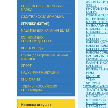
ЗАВОДНЫЕ ИГ
ЗОНТЫ
СОБСТВЕННЫЕ ТОРГОВЫЕ
ИНСТРУМЕНТ
МАРКИ
КАТЕРА
КОВРИКИ ПАЗ
ИЗДАТЕЛЬСКИЙ ДОМ УМКА
МАГНИТНЫЕ Д
МАШИНЫ ПЕР
ИГРУШКИ (КИТАЙ)
МУЗЫКАЛЬНЫЕ
МЫЛЬНЫЕ ПУ
МАШИНЫ ДЛЯ КАТАНИЯ ДЕТЕЙ
МЫЛЬНЫЕ ПУ
МЯЧИ
КОЛЯСКИ ДЛЯ
НАБОРЫ ДЛЯ 
НОВОРОЖДЕННЫХ
НАБОРЫ ДОКТ
НАБОРЫ ПОЛ
ВЕЛОСИПЕДЫ
НАБОРЫ ПОС
НАБОРЫ СОЛД
Стулья для кормления, манежи,
НАСТОЛЬНЫЕ 
шезлонги
ОРУЖИЕ И ВО
ПАЛАТКИ И КО
СПОРТ
ПАРКОВКИ
РОЛЕВЫЕ НА
НАДУВНАЯ ПРОДУКЦИЯ
РУЛИ
РЫБАЛКИ
СНЕГОКАТЫ
ТРЕКИ
ФИГУРКИ
ТОВАРЫ РОССИЙСКИХ
"МУЛЬТИ-ПУЛЬТ
"МУЛЬТИ-ПУЛЬ
ПОСТАВЩИКОВ
"СИМВОЛ ГОДА
МЯГКАЯ 30 см
МЯГКАЯ 40 см
МЯГКАЯ 50 см
Новинки игрушек
МЯГКАЯ 70 см