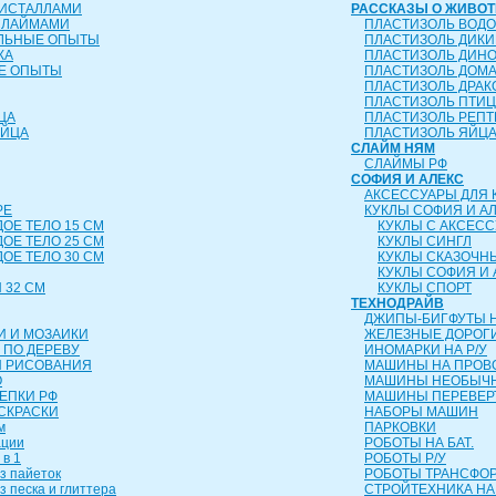
РИСТАЛЛАМИ
РАССКАЗЫ О ЖИВО
СЛАЙМАМИ
ПЛАСТИЗОЛЬ ВОД
ЕЛЬНЫЕ ОПЫТЫ
ПЛАСТИЗОЛЬ ДИК
КА
ПЛАСТИЗОЛЬ ДИН
Е ОПЫТЫ
ПЛАСТИЗОЛЬ ДОМ
ПЛАСТИЗОЛЬ ДРА
ПЛАСТИЗОЛЬ ПТИ
ЦА
ПЛАСТИЗОЛЬ РЕП
ЯЙЦА
ПЛАСТИЗОЛЬ ЯЙЦ
СЛАЙМ НЯМ
СЛАЙМЫ РФ
СОФИЯ И АЛЕКС
АКСЕССУАРЫ ДЛЯ 
РЕ
КУКЛЫ СОФИЯ И А
ДОЕ ТЕЛО 15 СМ
КУКЛЫ С АКСЕС
ДОЕ ТЕЛО 25 СМ
КУКЛЫ СИНГЛ
ДОЕ ТЕЛО 30 СМ
КУКЛЫ СКАЗОЧН
КУКЛЫ СОФИЯ И 
 32 СМ
КУКЛЫ СПОРТ
ТЕХНОДРАЙВ
ДЖИПЫ-БИГФУТЫ Н
И И МОЗАИКИ
ЖЕЛЕЗНЫЕ ДОРОГ
 ПО ДЕРЕВУ
ИНОМАРКИ НА Р/У
Я РИСОВАНИЯ
МАШИНЫ НА ПРОВ
О
МАШИНЫ НЕОБЫЧН
ЛЕПКИ РФ
МАШИНЫ ПЕРЕВЕ
СКРАСКИ
НАБОРЫ МАШИН
м
ПАРКОВКИ
ации
РОБОТЫ НА БАТ.
 в 1
РОБОТЫ Р/У
з пайеток
РОБОТЫ ТРАНСФ
з песка и глиттера
СТРОЙТЕХНИКА НА