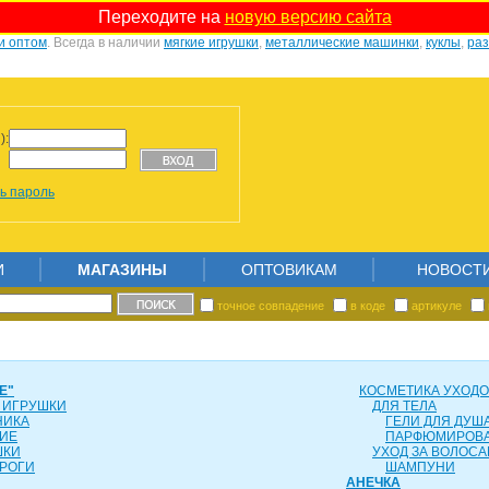
Переходите на
новую версию сайта
и оптом
. Всегда в наличии
мягкие игрушки
,
металлические машинки
,
куклы
,
ра
):
ь пароль
И
МАГАЗИНЫ
ОПТОВИКАМ
НОВОСТ
точное совпадение
в коде
артикуле
Е"
КОСМЕТИКА УХОД
 ИГРУШКИ
ДЛЯ ТЕЛА
НИКА
ГЕЛИ ДЛЯ ДУША
ИЕ
ПАРФЮМИРОВ
ШКИ
УХОД ЗА ВОЛОС
РОГИ
ШАМПУНИ
АНЕЧКА