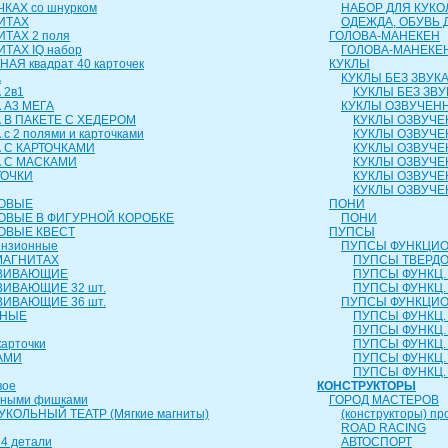
КАХ со шнурком
НАБОР ДЛЯ КУКО
ИТАХ
ОДЕЖДА, ОБУВЬ 
ИТАХ 2 поля
ГОЛОВА-МАНЕКЕН
ТАХ IQ набор
ГОЛОВА-МАНЕКЕ
АЯ квадрат 40 карточек
КУКЛЫ
А
КУКЛЫ БЕЗ ЗВУК
 2в1
КУКЛЫ БЕЗ ЗВУ
 А3 МЕГА
КУКЛЫ ОЗВУЧЕН
 В ПАКЕТЕ С ХЕДЕРОМ
КУКЛЫ ОЗВУЧЕ
с 2 полями и карточками
КУКЛЫ ОЗВУЧЕ
 С КАРТОЧКАМИ
КУКЛЫ ОЗВУЧЕ
А С МАСКАМИ
КУКЛЫ ОЗВУЧЕ
ТОЧКИ
КУКЛЫ ОЗВУЧЕ
КУКЛЫ ОЗВУЧЕ
РОВЫЕ
ПОНИ
ОВЫЕ В ФИГУРНОЙ КОРОБКЕ
ПОНИ
ОВЫЕ КВЕСТ
ПУПСЫ
ензионные
ПУПСЫ ФУНКЦИО
МАГНИТАХ
ПУПСЫ ТВЕРДОЕ
ЗВИВАЮЩИЕ
ПУПСЫ ФУНКЦ. 
ВИВАЮЩИЕ 32 шт.
ПУПСЫ ФУНКЦ. 
ВИВАЮЩИЕ 36 шт.
ПУПСЫ ФУНКЦИО
ЬНЫЕ
ПУПСЫ ФУНКЦ. 
ПУПСЫ ФУНКЦ. 
карточки
ПУПСЫ ФУНКЦ. 
АМИ
ПУПСЫ ФУНКЦ. 
ПУПСЫ ФУНКЦ. 
вое
КОНСТРУКТОРЫ
чными фишками
ГОРОД МАСТЕРОВ
КОЛЬНЫЙ ТЕАТР (Мягкие магниты)
(конструкторы) пр
ROAD RACING
4 детали
АВТОСПОРТ