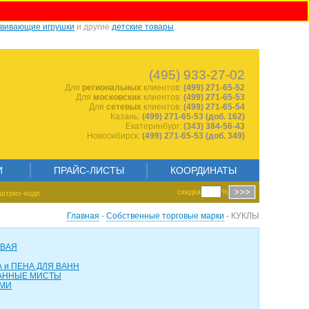
звивающие игрушки
и другие
детские товары
.
619129997
(495) 933-27-02
Для
региональных
клиентов:
(499) 271-65-52
Для
московских
клиентов:
(499) 271-65-53
Для
сетевых
клиентов:
(499) 271-65-54
Казань:
(499) 271-65-53 (доб. 162)
Екатеринбург:
(343) 384-56-43
Новосибирск:
(499) 271-65-53 (доб. 349)
И
ПРАЙС-ЛИСТЫ
КООРДИНАТЫ
скидка
%
штрих-коде
Главная
-
Собственные торговые марки
- КУКЛЫ
ОВАЯ
 и ПЕНА ДЛЯ ВАНН
АННЫЕ МИСТЫ
АМИ