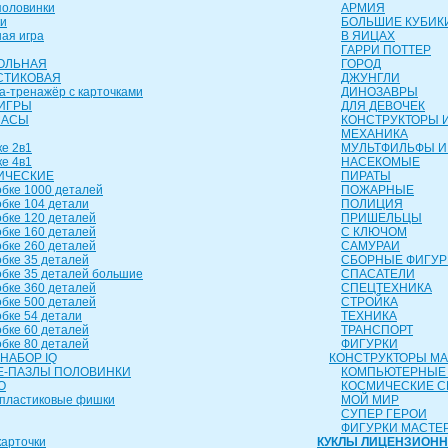
оловинки
АРМИЯ
и
БОЛЬШИЕ КУБИК
ая игра
В ЯИЦАХ
ГАРРИ ПОТТЕР
ОЛЬНАЯ
ГОРОД
СТИКОВАЯ
ДЖУНГЛИ
а-тренажёр с карточками
ДИНОЗАВРЫ
ИГРЫ
ДЛЯ ДЕВОЧЕК
ЧАСЫ
КОНСТРУКТОРЫ И
МЕХАНИКА
е 2в1
МУЛЬТФИЛЬФЫ И
е 4в1
НАСЕКОМЫЕ
ИЧЕСКИЕ
ПИРАТЫ
бке 1000 деталей
ПОЖАРНЫЕ
бке 104 детали
ПОЛИЦИЯ
бке 120 деталей
ПРИШЕЛЬЦЫ
бке 160 деталей
С КЛЮЧОМ
бке 260 деталей
САМУРАИ
бке 35 деталей
СБОРНЫЕ ФИГУР
бке 35 деталей большие
СПАСАТЕЛИ
бке 360 деталей
СПЕЦТЕХНИКА
бке 500 деталей
СТРОЙКА
бке 54 детали
ТЕХНИКА
бке 60 деталей
ТРАНСПОРТ
бке 80 деталей
ФИГУРКИ
НАБОР IQ
КОНСТРУКТОРЫ М
-ПАЗЛЫ ПОЛОВИНКИ
КОМПЬЮТЕРНЫЕ
О
КОСМИЧЕСКИЕ 
пластиковые фишки
МОЙ МИР
СУПЕР ГЕРОИ
ФИГУРКИ МАСТЕ
арточки
КУКЛЫ ЛИЦЕНЗИОН