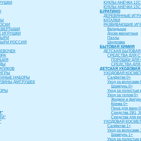
РУШКИ
КУКЛЫ АНЕЧКА 12
КУКЛЫ АНЕЧКА 15
Ы
БУРАТИНО
ДЕРЕВЯННЫЕ ИГР
ЛЫ
КАТАЛКИ
ОСКИ
РАЗВИВАЮЩИЕ ИГ
ЕВЕРТЫШИ
Вкладыши
 ИГРУШКИ
Доски магнитные
ЗЫРИ
Пазлы
ЗЫРИ РОССИЯ
Шнуровка
БЫТОВАЯ ХИМИЯ
ДЕВОЧЕК
ДЕТСКАЯ БЫТОВАЯ
ОРА
СРЕДСТВА ДЛЯ С
ИЦИЯ
ПОРОШКИ ДЛЯ 
УДЫ
СРЕДСТВА ДЛЯ
АТИКОВ
ДЕТСКАЯ УХОДОВАЯ
ИГРЫ
УХОДОВАЯ КОСМЕТ
ЕННЫЕ НАБОРЫ
Салфетки 0+
РЗИНЫ Д/ИГРУШЕК
Уход за волосами 
Шампунь 0+
БОРЫ
Уход за полостью 
Уход за телом 0+
Жидкое и фигур
Крема 0+
Пена для ванн 0
И"
Средства 2В1, 3
ТИ"
Средства для к
"
УХОДОВАЯ КОСМЕТ
Салфетки 1+
Уход за волосами 
Шампунь 1+
Уход за полостью 