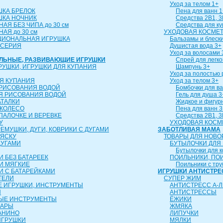
Уход за телом 1+
ШКА БРЕЛОК
Пена для ванн 1
ШКА НОЧНИК
Средства 2В1, 3
АЯ БЕЗ ЧИПА до 30 см
Средства для к
АЯ до 30 см
УХОДОВАЯ КОСМЕТ
ЦИОНАЛЬНАЯ ИГРУШКА
Бальзамы и блески
 СЕРИЯ
Душистая вода 3+
Уход за волосами 
АЛЬНЫЕ, РАЗВИВАЮЩИЕ ИГРУШКИ
Спрей для легко
РУШКИ, ИГРУШКИ ДЛЯ КУПАНИЯ
Шампунь 3+
Уход за полостью 
Я КУПАНИЯ
Уход за телом 3+
 РИСОВАНИЯ ВОДОЙ
Бомбочки для ва
Я РИСОВАНИЯ ВОДОЙ
Гель для душа 3
АТАЛКИ
Жидкое и фигур
 КОЛЕСО
Пена для ванн 3
 ПАЛОЧКЕ И ВЕРЕВКЕ
Средства 2В1, 3
У
УХОДОВАЯ КОСМ
ЕМУШКИ, ДУГИ, КОВРИКИ С ДУГАМИ
ЗАБОТЛИВАЯ МАМА
ЛЯСКУ
ТОВАРЫ ДЛЯ НОВ
ДУГАМИ
БУТЫЛОЧКИ ДЛЯ
Бутылочки для 
 БЕЗ БАТАРЕЕК
ПОИЛЬНИКИ, ПО
И МЯГКИЕ
Поильники с тру
И С БАТАРЕЙКАМИ
ИГРУШКИ АНТИСТРЕ
ТЕЛИ
СУПЕР ЖИМ
 ИГРУШКИ, ИНСТРУМЕНТЫ
АНТИСТРЕСС А-Л
Ы
АНТИСТРЕССЫ
ЫЕ ИНСТРУМЕНТЫ
ЁЖИКИ
ТАРЫ
ЖМЯКА
АНИНО
ЛИПУЧКИ
ИГРУШКИ
МЯЛКИ