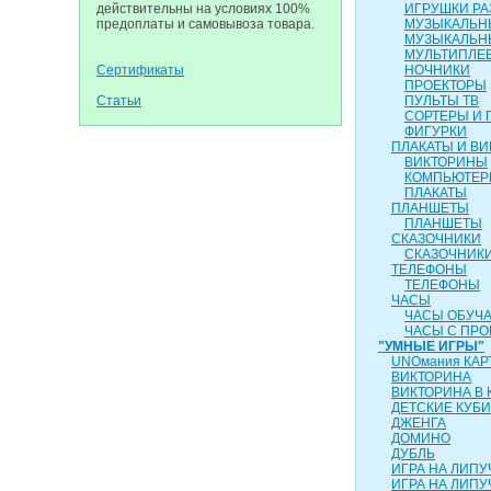
действительны на условиях 100%
ИГРУШКИ Р
предоплаты и самовывоза товара.
МУЗЫКАЛЬН
МУЗЫКАЛЬН
МУЛЬТИПЛЕ
Сертификаты
НОЧНИКИ
ПРОЕКТОРЫ
Статьи
ПУЛЬТЫ ТВ
СОРТЕРЫ И 
ФИГУРКИ
ПЛАКАТЫ И В
ВИКТОРИНЫ
КОМПЬЮТЕ
ПЛАКАТЫ
ПЛАНШЕТЫ
ПЛАНШЕТЫ
СКАЗОЧНИКИ
СКАЗОЧНИК
ТЕЛЕФОНЫ
ТЕЛЕФОНЫ
ЧАСЫ
ЧАСЫ ОБУЧ
ЧАСЫ С ПР
"УМНЫЕ ИГРЫ"
UNOмания КАР
ВИКТОРИНА
ВИКТОРИНА В 
ДЕТСКИЕ КУБИ
ДЖЕНГА
ДОМИНО
ДУБЛЬ
ИГРА НА ЛИПУ
ИГРА НА ЛИПУЧ