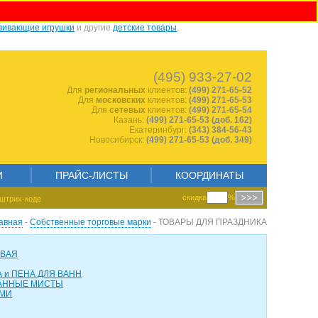
вивающие игрушки
и другие
детские товары
.
1693142411
(495) 933-27-02
Для
региональных
клиентов:
(499) 271-65-52
Для
московских
клиентов:
(499) 271-65-53
Для
сетевых
клиентов:
(499) 271-65-54
Казань:
(499) 271-65-53 (доб. 162)
Екатеринбург:
(343) 384-56-43
Новосибирск:
(499) 271-65-53 (доб. 349)
И
ПРАЙС-ЛИСТЫ
КООРДИНАТЫ
скидка
%
штрих-коде
авная
-
Собственные торговые марки
- ТОВАРЫ ДЛЯ ПРАЗДНИКА
ОВАЯ
 и ПЕНА ДЛЯ ВАНН
АННЫЕ МИСТЫ
АМИ