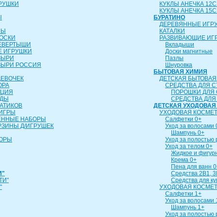
РУШКИ
КУКЛЫ АНЕЧКА 12
КУКЛЫ АНЕЧКА 15
Ы
БУРАТИНО
ДЕРЕВЯННЫЕ ИГР
ЛЫ
КАТАЛКИ
ОСКИ
РАЗВИВАЮЩИЕ ИГ
ЕВЕРТЫШИ
Вкладыши
 ИГРУШКИ
Доски магнитные
ЗЫРИ
Пазлы
ЗЫРИ РОССИЯ
Шнуровка
БЫТОВАЯ ХИМИЯ
ДЕВОЧЕК
ДЕТСКАЯ БЫТОВАЯ
ОРА
СРЕДСТВА ДЛЯ С
ИЦИЯ
ПОРОШКИ ДЛЯ 
УДЫ
СРЕДСТВА ДЛЯ
АТИКОВ
ДЕТСКАЯ УХОДОВАЯ
ИГРЫ
УХОДОВАЯ КОСМЕТ
ЕННЫЕ НАБОРЫ
Салфетки 0+
РЗИНЫ Д/ИГРУШЕК
Уход за волосами 
Шампунь 0+
БОРЫ
Уход за полостью 
Уход за телом 0+
Жидкое и фигур
Крема 0+
Пена для ванн 0
И"
Средства 2В1, 3
ТИ"
Средства для к
"
УХОДОВАЯ КОСМЕТ
Салфетки 1+
Уход за волосами 
Шампунь 1+
Уход за полостью 