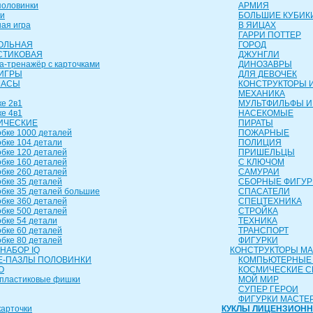
оловинки
АРМИЯ
и
БОЛЬШИЕ КУБИК
ая игра
В ЯИЦАХ
ГАРРИ ПОТТЕР
ОЛЬНАЯ
ГОРОД
СТИКОВАЯ
ДЖУНГЛИ
а-тренажёр с карточками
ДИНОЗАВРЫ
ИГРЫ
ДЛЯ ДЕВОЧЕК
ЧАСЫ
КОНСТРУКТОРЫ И
МЕХАНИКА
е 2в1
МУЛЬТФИЛЬФЫ И
е 4в1
НАСЕКОМЫЕ
ИЧЕСКИЕ
ПИРАТЫ
бке 1000 деталей
ПОЖАРНЫЕ
бке 104 детали
ПОЛИЦИЯ
бке 120 деталей
ПРИШЕЛЬЦЫ
бке 160 деталей
С КЛЮЧОМ
бке 260 деталей
САМУРАИ
бке 35 деталей
СБОРНЫЕ ФИГУР
бке 35 деталей большие
СПАСАТЕЛИ
бке 360 деталей
СПЕЦТЕХНИКА
бке 500 деталей
СТРОЙКА
бке 54 детали
ТЕХНИКА
бке 60 деталей
ТРАНСПОРТ
бке 80 деталей
ФИГУРКИ
НАБОР IQ
КОНСТРУКТОРЫ М
-ПАЗЛЫ ПОЛОВИНКИ
КОМПЬЮТЕРНЫЕ
О
КОСМИЧЕСКИЕ 
пластиковые фишки
МОЙ МИР
СУПЕР ГЕРОИ
ФИГУРКИ МАСТЕ
арточки
КУКЛЫ ЛИЦЕНЗИОН