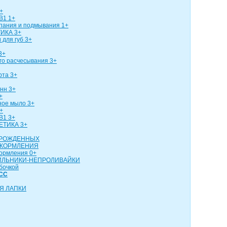
+
В1 1+
упания и подмывания 1+
ИКА 3+
 для губ 3+
3+
го расчесывания 3+
рта 3+
нн 3+
+
ное мыло 3+
+
В1 3+
ЕТИКА 3+
ОРОЖДЕННЫХ
 КОРМЛЕНИЯ
кормления 0+
ИЛЬНИКИ-НЕПРОЛИВАЙКИ
бочкой
СС
Я ЛАПКИ