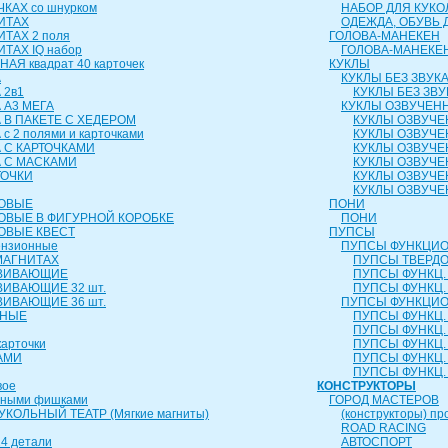
КАХ со шнурком
НАБОР ДЛЯ КУКО
ИТАХ
ОДЕЖДА, ОБУВЬ 
ИТАХ 2 поля
ГОЛОВА-МАНЕКЕН
ТАХ IQ набор
ГОЛОВА-МАНЕКЕ
АЯ квадрат 40 карточек
КУКЛЫ
А
КУКЛЫ БЕЗ ЗВУК
 2в1
КУКЛЫ БЕЗ ЗВУ
 А3 МЕГА
КУКЛЫ ОЗВУЧЕН
 В ПАКЕТЕ С ХЕДЕРОМ
КУКЛЫ ОЗВУЧЕ
с 2 полями и карточками
КУКЛЫ ОЗВУЧЕ
 С КАРТОЧКАМИ
КУКЛЫ ОЗВУЧЕ
А С МАСКАМИ
КУКЛЫ ОЗВУЧЕ
ТОЧКИ
КУКЛЫ ОЗВУЧЕ
КУКЛЫ ОЗВУЧЕ
РОВЫЕ
ПОНИ
ОВЫЕ В ФИГУРНОЙ КОРОБКЕ
ПОНИ
ОВЫЕ КВЕСТ
ПУПСЫ
ензионные
ПУПСЫ ФУНКЦИО
МАГНИТАХ
ПУПСЫ ТВЕРДОЕ
ЗВИВАЮЩИЕ
ПУПСЫ ФУНКЦ. 
ВИВАЮЩИЕ 32 шт.
ПУПСЫ ФУНКЦ. 
ВИВАЮЩИЕ 36 шт.
ПУПСЫ ФУНКЦИО
ЬНЫЕ
ПУПСЫ ФУНКЦ. 
ПУПСЫ ФУНКЦ. 
карточки
ПУПСЫ ФУНКЦ. 
АМИ
ПУПСЫ ФУНКЦ. 
ПУПСЫ ФУНКЦ. 
вое
КОНСТРУКТОРЫ
чными фишками
ГОРОД МАСТЕРОВ
КОЛЬНЫЙ ТЕАТР (Мягкие магниты)
(конструкторы) пр
ROAD RACING
4 детали
АВТОСПОРТ