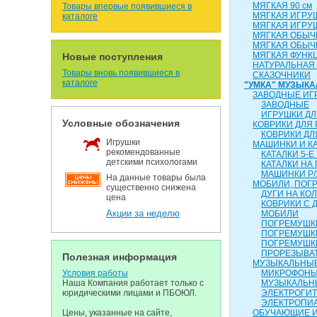
МЯГКАЯ 90 см
Товары впервые появившиеся в
МЯГКАЯ ИГРУ
каталоге
МЯГКАЯ ИГРУ
МЯГКАЯ ОБЫЧН
МЯГКАЯ ОБЫЧН
МЯГКАЯ ФУНК
Новые поступления
НАТУРАЛЬНАЯ
Товары вновь появившиеся в
СКАЗОЧНИКИ
каталоге
"УМКА" МУЗЫК
ЗАВОДНЫЕ ИГ
ЗАВОДНЫЕ
ИГРУШКИ ДЛ
Условные обозначения
КОВРИКИ ДЛЯ
КОВРИКИ ДЛ
Игрушки
МАШИНКИ И К
рекомендованные
КАТАЛКИ 5-Е
детскими психологами
КАТАЛКИ НА
МАШИНКИ Р/
На данные товары была
МОБИЛИ, ПОГР
существенно снижена
ДУГИ НА КО
цена
КОВРИКИ С 
Акции за неделю
МОБИЛИ
ПОГРЕМУШКИ
ПОГРЕМУШК
ПОГРЕМУШК
ПРОРЕЗЫВА
Полезная информация
МУЗЫКАЛЬНЫЕ
Условия работы
МИКРОФОН
Наша Компания работает только с
МУЗЫКАЛЬН
юридическими лицами и ПБОЮЛ.
ЭЛЕКТРОГИ
ЭЛЕКТРОПИ
Цены, указанные на сайте,
ОБУЧАЮЩИЕ 