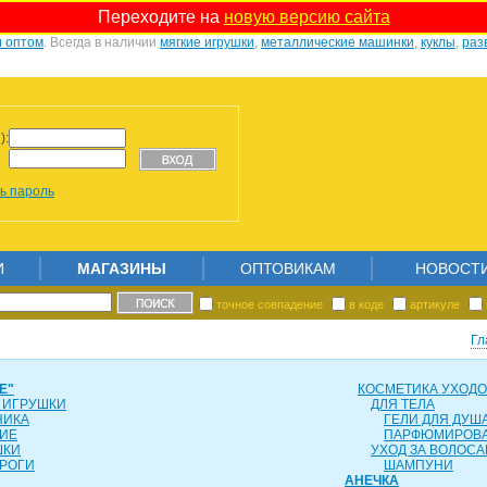
Переходите на
новую версию сайта
и оптом
. Всегда в наличии
мягкие игрушки
,
металлические машинки
,
куклы
,
раз
):
ь пароль
И
МАГАЗИНЫ
ОПТОВИКАМ
НОВОСТ
точное совпадение
в коде
артикуле
Гл
Е"
КОСМЕТИКА УХОД
 ИГРУШКИ
ДЛЯ ТЕЛА
НИКА
ГЕЛИ ДЛЯ ДУША
ИЕ
ПАРФЮМИРОВ
ШКИ
УХОД ЗА ВОЛОС
РОГИ
ШАМПУНИ
АНЕЧКА