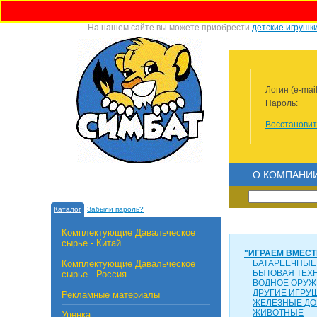
На нашем сайте вы можете приобрести
детские игрушк
Логин (e-mail
Пароль:
Восстановит
О КОМПАНИ
Каталог
Забыли пароль?
Комплектующие Давальческое
сырье - Китай
"ИГРАЕМ ВМЕСТ
Комплектующие Давальческое
БАТАРЕЕЧНЫЕ
БЫТОВАЯ ТЕХ
сырье - Россия
ВОДНОЕ ОРУЖ
ДРУГИЕ ИГРУ
Рекламные материалы
ЖЕЛЕЗНЫЕ ДО
ЖИВОТНЫЕ
Уценка