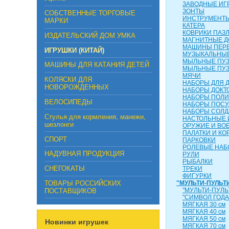
ЗАВОДНЫЕ ИГ
ЗОНТЫ
СОБСТВЕННЫЕ ТОРГОВЫЕ
ИНСТРУМЕНТ
МАРКИ
КАТЕРА
КОВРИКИ ПАЗ
ИЗДАТЕЛЬСКИЙ ДОМ УМКА
МАГНИТНЫЕ Д
МАШИНЫ ПЕР
ИГРУШКИ (КИТАЙ)
МУЗЫКАЛЬНЫЕ
МЫЛЬНЫЕ ПУ
МАШИНЫ ДЛЯ КАТАНИЯ ДЕТЕЙ
МЫЛЬНЫЕ ПУ
МЯЧИ
КОЛЯСКИ ДЛЯ
НАБОРЫ ДЛЯ 
НОВОРОЖДЕННЫХ
НАБОРЫ ДОКТ
НАБОРЫ ПОЛ
ВЕЛОСИПЕДЫ
НАБОРЫ ПОС
НАБОРЫ СОЛД
Стулья для кормления, манежи,
НАСТОЛЬНЫЕ 
шезлонги
ОРУЖИЕ И ВО
ПАЛАТКИ И КО
СПОРТ
ПАРКОВКИ
РОЛЕВЫЕ НА
НАДУВНАЯ ПРОДУКЦИЯ
РУЛИ
РЫБАЛКИ
СНЕГОКАТЫ
ТРЕКИ
ФИГУРКИ
ТОВАРЫ РОССИЙСКИХ
"МУЛЬТИ-ПУЛЬТ
"МУЛЬТИ-ПУЛЬ
ПОСТАВЩИКОВ
"СИМВОЛ ГОДА
МЯГКАЯ 30 см
МЯГКАЯ 40 см
МЯГКАЯ 50 см
Новинки игрушек
МЯГКАЯ 70 см