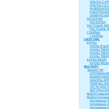
ОПЫТЫ С К
ОПЫТЫ СО 
РАЗВЛЕКАТ
РОБОТРОНИ
ХИМИЧЕСКИ
РАСКОПКИ
РАСКОПКИ
РАСТУЩИЕ ЯЙ
РАСТУЩИЕ 
СЛАЙМЫ
СЛАЙМЫ
LIKEE GIRL
КУКЛЫ
КУКЛЫ В ША
КУКЛЫ ТВЕР
КУКЛЫ ТВЕР
КУКЛЫ ТВЕР
КУКЛЫ ФЕШН
КУКЛЫ ФЕШН
MULTIART
"MultiArt ТМ"
АППЛИКАЦИ
ВЫЖИГАНИЕ
НАБОРЫ ДЛ
ТВОРЧЕСТВ
ТЕСТО ДЛЯ 
ФИГУРКИ-РА
MultiArt Аквагри
MultiArt Апплик
Аппликации 3
Аппликации и
Аппликации и