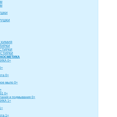
СМ
СМ
УШКИ
РУШКИ
 ХИМИЯ
ТИРКИ
СТИРКИ
 СТИРКИ
 КОСМЕТИКА
ИКА 0+
0+
рта 0+
ное мыло 0+
+
В1 0+
упания и подмывания 0+
ИКА 1+
1+
рта 1+