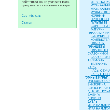
действительны на условиях 100%
ИГРУШКИ Р
предоплаты и самовывоза товара.
МУЗЫКАЛЬН
МУЗЫКАЛЬН
МУЛЬТИПЛЕ
Сертификаты
НОЧНИКИ
ПРОЕКТОРЫ
Статьи
ПУЛЬТЫ ТВ
СОРТЕРЫ И 
ФИГУРКИ
ПЛАКАТЫ И В
ВИКТОРИНЫ
КОМПЬЮТЕ
ПЛАКАТЫ
ПЛАНШЕТЫ
ПЛАНШЕТЫ
СКАЗОЧНИКИ
СКАЗОЧНИК
ТЕЛЕФОНЫ
ТЕЛЕФОНЫ
ЧАСЫ
ЧАСЫ ОБУЧ
ЧАСЫ С ПР
"УМНЫЕ ИГРЫ"
UNOмания КАР
ВИКТОРИНА
ВИКТОРИНА В 
ДЕТСКИЕ КУБИ
ДЖЕНГА
ДОМИНО
ДУБЛЬ
ИГРА НА ЛИПУ
ИГРА НА ЛИПУЧ