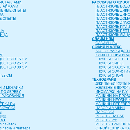
РИСТАЛЛАМИ
РАССКАЗЫ О ЖИВО
СЛАЙМАМИ
ПЛАСТИЗОЛЬ ВОД
ЕЛЬНЫЕ ОПЫТЫ
ПЛАСТИЗОЛЬ ДИК
КА
ПЛАСТИЗОЛЬ ДИН
Е ОПЫТЫ
ПЛАСТИЗОЛЬ ДОМ
ПЛАСТИЗОЛЬ ДРА
ПЛАСТИЗОЛЬ ПТИ
ЦА
ПЛАСТИЗОЛЬ РЕП
ЯЙЦА
ПЛАСТИЗОЛЬ ЯЙЦ
СЛАЙМ НЯМ
СЛАЙМЫ РФ
СОФИЯ И АЛЕКС
АКСЕССУАРЫ ДЛЯ 
РЕ
КУКЛЫ СОФИЯ И А
ДОЕ ТЕЛО 15 СМ
КУКЛЫ С АКСЕС
ДОЕ ТЕЛО 25 СМ
КУКЛЫ СИНГЛ
ДОЕ ТЕЛО 30 СМ
КУКЛЫ СКАЗОЧН
КУКЛЫ СОФИЯ И 
 32 СМ
КУКЛЫ СПОРТ
ТЕХНОДРАЙВ
ДЖИПЫ-БИГФУТЫ Н
И И МОЗАИКИ
ЖЕЛЕЗНЫЕ ДОРОГ
 ПО ДЕРЕВУ
ИНОМАРКИ НА Р/У
Я РИСОВАНИЯ
МАШИНЫ НА ПРОВ
О
МАШИНЫ НЕОБЫЧН
ЛЕПКИ РФ
МАШИНЫ ПЕРЕВЕ
СКРАСКИ
НАБОРЫ МАШИН
м
ПАРКОВКИ
ации
РОБОТЫ НА БАТ.
 в 1
РОБОТЫ Р/У
з пайеток
РОБОТЫ ТРАНСФ
з песка и глиттера
СТРОЙТЕХНИКА НА