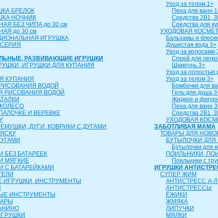
Уход за телом 1+
ШКА БРЕЛОК
Пена для ванн 1
ШКА НОЧНИК
Средства 2В1, 3
АЯ БЕЗ ЧИПА до 30 см
Средства для к
АЯ до 30 см
УХОДОВАЯ КОСМЕТ
ЦИОНАЛЬНАЯ ИГРУШКА
Бальзамы и блески
 СЕРИЯ
Душистая вода 3+
Уход за волосами 
АЛЬНЫЕ, РАЗВИВАЮЩИЕ ИГРУШКИ
Спрей для легко
РУШКИ, ИГРУШКИ ДЛЯ КУПАНИЯ
Шампунь 3+
Уход за полостью 
Я КУПАНИЯ
Уход за телом 3+
 РИСОВАНИЯ ВОДОЙ
Бомбочки для ва
Я РИСОВАНИЯ ВОДОЙ
Гель для душа 3
АТАЛКИ
Жидкое и фигур
 КОЛЕСО
Пена для ванн 3
 ПАЛОЧКЕ И ВЕРЕВКЕ
Средства 2В1, 3
У
УХОДОВАЯ КОСМ
ЕМУШКИ, ДУГИ, КОВРИКИ С ДУГАМИ
ЗАБОТЛИВАЯ МАМА
ЛЯСКУ
ТОВАРЫ ДЛЯ НОВ
ДУГАМИ
БУТЫЛОЧКИ ДЛЯ
Бутылочки для 
 БЕЗ БАТАРЕЕК
ПОИЛЬНИКИ, ПО
И МЯГКИЕ
Поильники с тру
И С БАТАРЕЙКАМИ
ИГРУШКИ АНТИСТРЕ
ТЕЛИ
СУПЕР ЖИМ
 ИГРУШКИ, ИНСТРУМЕНТЫ
АНТИСТРЕСС А-Л
Ы
АНТИСТРЕССЫ
ЫЕ ИНСТРУМЕНТЫ
ЁЖИКИ
ТАРЫ
ЖМЯКА
АНИНО
ЛИПУЧКИ
ИГРУШКИ
МЯЛКИ