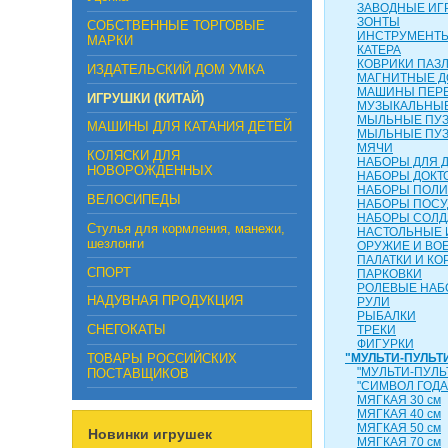
ЗАВОДНЫЕ ИГ
ЗОНТЫ
СОБСТВЕННЫЕ ТОРГОВЫЕ
ИНСТРУМЕНТ
МАРКИ
КАТЕРА
КОВРИКИ ПАЗ
ИЗДАТЕЛЬСКИЙ ДОМ УМКА
МАГНИТНЫЕ Д
МАШИНЫ ПЕР
ИГРУШКИ (КИТАЙ)
МУЗЫКАЛЬНЫЕ
МЫЛЬНЫЕ ПУ
МАШИНЫ ДЛЯ КАТАНИЯ ДЕТЕЙ
МЫЛЬНЫЕ ПУ
МЯЧИ
КОЛЯСКИ ДЛЯ
НАБОРЫ ДЛЯ 
НОВОРОЖДЕННЫХ
НАБОРЫ ДОКТ
НАБОРЫ ПОЛ
ВЕЛОСИПЕДЫ
НАБОРЫ ПОС
НАБОРЫ СОЛД
Стулья для кормления, манежи,
НАСТОЛЬНЫЕ 
шезлонги
ОРУЖИЕ И ВО
ПАЛАТКИ И КО
СПОРТ
ПАРКОВКИ
РОЛЕВЫЕ НА
НАДУВНАЯ ПРОДУКЦИЯ
РУЛИ
РЫБАЛКИ
СНЕГОКАТЫ
ТРЕКИ
ФИГУРКИ
ТОВАРЫ РОССИЙСКИХ
"МУЛЬТИ-ПУЛЬТ
"МУЛЬТИ-ПУЛЬ
ПОСТАВЩИКОВ
"СИМВОЛ ГОДА
МЯГКАЯ 30 см
МЯГКАЯ 40 см
МЯГКАЯ 50 см
Новинки игрушек
МЯГКАЯ 70 см