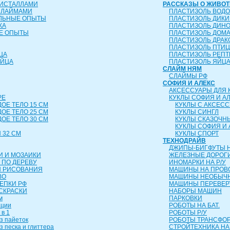
РИСТАЛЛАМИ
РАССКАЗЫ О ЖИВО
СЛАЙМАМИ
ПЛАСТИЗОЛЬ ВОД
ЕЛЬНЫЕ ОПЫТЫ
ПЛАСТИЗОЛЬ ДИК
КА
ПЛАСТИЗОЛЬ ДИН
Е ОПЫТЫ
ПЛАСТИЗОЛЬ ДОМ
ПЛАСТИЗОЛЬ ДРА
ПЛАСТИЗОЛЬ ПТИ
ЦА
ПЛАСТИЗОЛЬ РЕП
ЯЙЦА
ПЛАСТИЗОЛЬ ЯЙЦ
СЛАЙМ НЯМ
СЛАЙМЫ РФ
СОФИЯ И АЛЕКС
АКСЕССУАРЫ ДЛЯ 
РЕ
КУКЛЫ СОФИЯ И А
ДОЕ ТЕЛО 15 СМ
КУКЛЫ С АКСЕС
ДОЕ ТЕЛО 25 СМ
КУКЛЫ СИНГЛ
ДОЕ ТЕЛО 30 СМ
КУКЛЫ СКАЗОЧН
КУКЛЫ СОФИЯ И 
 32 СМ
КУКЛЫ СПОРТ
ТЕХНОДРАЙВ
ДЖИПЫ-БИГФУТЫ Н
И И МОЗАИКИ
ЖЕЛЕЗНЫЕ ДОРОГ
 ПО ДЕРЕВУ
ИНОМАРКИ НА Р/У
Я РИСОВАНИЯ
МАШИНЫ НА ПРОВ
ВО
МАШИНЫ НЕОБЫЧН
ЛЕПКИ РФ
МАШИНЫ ПЕРЕВЕ
СКРАСКИ
НАБОРЫ МАШИН
м
ПАРКОВКИ
ации
РОБОТЫ НА БАТ.
 в 1
РОБОТЫ Р/У
з пайеток
РОБОТЫ ТРАНСФ
з песка и глиттера
СТРОЙТЕХНИКА НА