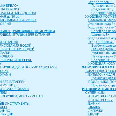
Уход за телом 1+
ШКА БРЕЛОК
Пена для ванн 1
ШКА НОЧНИК
Средства 2В1, 3
АЯ БЕЗ ЧИПА до 30 см
Средства для к
АЯ до 30 см
УХОДОВАЯ КОСМЕТ
ЦИОНАЛЬНАЯ ИГРУШКА
Бальзамы и блески
 СЕРИЯ
Душистая вода 3+
Уход за волосами 
АЛЬНЫЕ, РАЗВИВАЮЩИЕ ИГРУШКИ
Спрей для легко
РУШКИ, ИГРУШКИ ДЛЯ КУПАНИЯ
Шампунь 3+
Уход за полостью 
Я КУПАНИЯ
Уход за телом 3+
 РИСОВАНИЯ ВОДОЙ
Бомбочки для ва
Я РИСОВАНИЯ ВОДОЙ
Гель для душа 3
АТАЛКИ
Жидкое и фигур
 КОЛЕСО
Пена для ванн 3
 ПАЛОЧКЕ И ВЕРЕВКЕ
Средства 2В1, 3
У
УХОДОВАЯ КОСМ
ЕМУШКИ, ДУГИ, КОВРИКИ С ДУГАМИ
ЗАБОТЛИВАЯ МАМА
ЛЯСКУ
ТОВАРЫ ДЛЯ НОВ
ДУГАМИ
БУТЫЛОЧКИ ДЛЯ
Бутылочки для 
 БЕЗ БАТАРЕЕК
ПОИЛЬНИКИ, ПО
И МЯГКИЕ
Поильники с тру
И С БАТАРЕЙКАМИ
ИГРУШКИ АНТИСТРЕ
ТЕЛИ
СУПЕР ЖИМ
 ИГРУШКИ, ИНСТРУМЕНТЫ
АНТИСТРЕСС А-Л
Ы
АНТИСТРЕССЫ
ЫЕ ИНСТРУМЕНТЫ
ЁЖИКИ
ТАРЫ
ЖМЯКА
АНИНО
ЛИПУЧКИ
ИГРУШКИ
МЯЛКИ