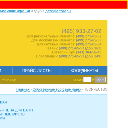
вивающие игрушки
и другие
детские товары
.
1068464284
(495) 933-27-02
Для
региональных
клиентов:
(499) 271-65-52
Для
московских
клиентов:
(499) 271-65-53
Для
сетевых
клиентов:
(499) 271-65-54
Казань:
(499) 271-65-53 (доб. 162)
Екатеринбург:
(343) 384-56-43
Новосибирск:
(499) 271-65-53 (доб. 349)
И
ПРАЙС-ЛИСТЫ
КООРДИНАТЫ
скидка
%
штрих-коде
Главная
-
Собственные торговые марки
- ТВОРЧЕСТВО
ОВАЯ
 и ПЕНА ДЛЯ ВАНН
АННЫЕ МИСТЫ
АМИ