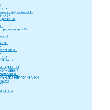
+
В1 1+
упания и подмывания 1+
ИКА 3+
 для губ 3+
3+
го расчесывания 3+
рта 3+
нн 3+
+
ное мыло 3+
+
В1 3+
ЕТИКА 3+
ОРОЖДЕННЫХ
 КОРМЛЕНИЯ
кормления 0+
ИЛЬНИКИ-НЕПРОЛИВАЙКИ
бочкой
СС
Я ЛАПКИ