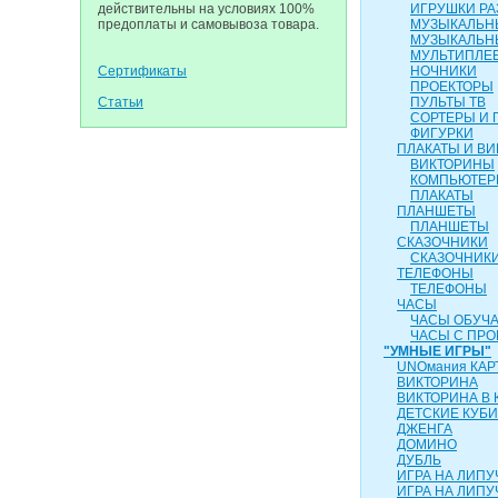
действительны на условиях 100%
ИГРУШКИ Р
предоплаты и самовывоза товара.
МУЗЫКАЛЬН
МУЗЫКАЛЬН
МУЛЬТИПЛЕ
Сертификаты
НОЧНИКИ
ПРОЕКТОРЫ
Статьи
ПУЛЬТЫ ТВ
СОРТЕРЫ И 
ФИГУРКИ
ПЛАКАТЫ И В
ВИКТОРИНЫ
КОМПЬЮТЕ
ПЛАКАТЫ
ПЛАНШЕТЫ
ПЛАНШЕТЫ
СКАЗОЧНИКИ
СКАЗОЧНИК
ТЕЛЕФОНЫ
ТЕЛЕФОНЫ
ЧАСЫ
ЧАСЫ ОБУЧ
ЧАСЫ С ПР
"УМНЫЕ ИГРЫ"
UNOмания КАР
ВИКТОРИНА
ВИКТОРИНА В 
ДЕТСКИЕ КУБИ
ДЖЕНГА
ДОМИНО
ДУБЛЬ
ИГРА НА ЛИПУ
ИГРА НА ЛИПУЧ