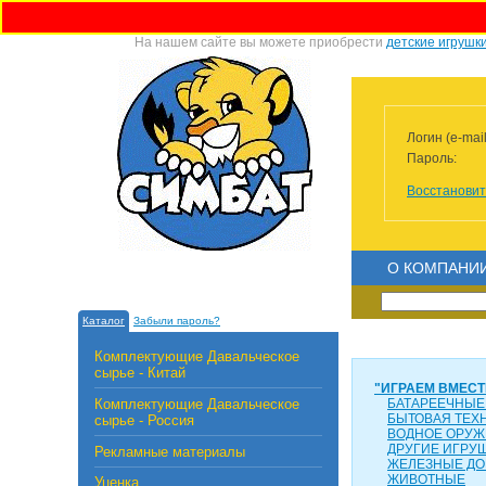
На нашем сайте вы можете приобрести
детские игрушк
Логин (e-mail
Пароль:
Восстановит
О КОМПАНИ
Каталог
Забыли пароль?
Комплектующие Давальческое
сырье - Китай
"ИГРАЕМ ВМЕСТ
Комплектующие Давальческое
БАТАРЕЕЧНЫЕ
БЫТОВАЯ ТЕХ
сырье - Россия
ВОДНОЕ ОРУЖ
ДРУГИЕ ИГРУ
Рекламные материалы
ЖЕЛЕЗНЫЕ ДО
ЖИВОТНЫЕ
Уценка