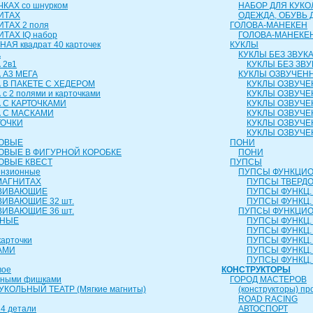
КАХ со шнурком
НАБОР ДЛЯ КУКО
ИТАХ
ОДЕЖДА, ОБУВЬ 
ИТАХ 2 поля
ГОЛОВА-МАНЕКЕН
ТАХ IQ набор
ГОЛОВА-МАНЕКЕ
АЯ квадрат 40 карточек
КУКЛЫ
А
КУКЛЫ БЕЗ ЗВУК
 2в1
КУКЛЫ БЕЗ ЗВУ
 А3 МЕГА
КУКЛЫ ОЗВУЧЕН
 В ПАКЕТЕ С ХЕДЕРОМ
КУКЛЫ ОЗВУЧЕ
с 2 полями и карточками
КУКЛЫ ОЗВУЧЕ
 С КАРТОЧКАМИ
КУКЛЫ ОЗВУЧЕ
А С МАСКАМИ
КУКЛЫ ОЗВУЧЕ
ТОЧКИ
КУКЛЫ ОЗВУЧЕ
КУКЛЫ ОЗВУЧЕ
РОВЫЕ
ПОНИ
ОВЫЕ В ФИГУРНОЙ КОРОБКЕ
ПОНИ
ОВЫЕ КВЕСТ
ПУПСЫ
ензионные
ПУПСЫ ФУНКЦИО
МАГНИТАХ
ПУПСЫ ТВЕРДОЕ
ЗВИВАЮЩИЕ
ПУПСЫ ФУНКЦ. 
ВИВАЮЩИЕ 32 шт.
ПУПСЫ ФУНКЦ. 
ВИВАЮЩИЕ 36 шт.
ПУПСЫ ФУНКЦИО
ЬНЫЕ
ПУПСЫ ФУНКЦ. 
ПУПСЫ ФУНКЦ. 
карточки
ПУПСЫ ФУНКЦ. 
АМИ
ПУПСЫ ФУНКЦ. 
ПУПСЫ ФУНКЦ. 
вое
КОНСТРУКТОРЫ
чными фишками
ГОРОД МАСТЕРОВ
КОЛЬНЫЙ ТЕАТР (Мягкие магниты)
(конструкторы) пр
ROAD RACING
4 детали
АВТОСПОРТ