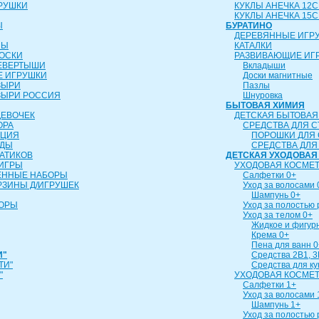
РУШКИ
КУКЛЫ АНЕЧКА 12
КУКЛЫ АНЕЧКА 15
Ы
БУРАТИНО
ДЕРЕВЯННЫЕ ИГР
ЛЫ
КАТАЛКИ
ОСКИ
РАЗВИВАЮЩИЕ ИГ
ЕВЕРТЫШИ
Вкладыши
 ИГРУШКИ
Доски магнитные
ЗЫРИ
Пазлы
ЗЫРИ РОССИЯ
Шнуровка
БЫТОВАЯ ХИМИЯ
ДЕВОЧЕК
ДЕТСКАЯ БЫТОВАЯ
ОРА
СРЕДСТВА ДЛЯ С
ИЦИЯ
ПОРОШКИ ДЛЯ 
УДЫ
СРЕДСТВА ДЛЯ
АТИКОВ
ДЕТСКАЯ УХОДОВАЯ
ИГРЫ
УХОДОВАЯ КОСМЕТ
ЕННЫЕ НАБОРЫ
Салфетки 0+
РЗИНЫ Д/ИГРУШЕК
Уход за волосами 
Шампунь 0+
БОРЫ
Уход за полостью 
Уход за телом 0+
Жидкое и фигур
Крема 0+
Пена для ванн 0
И"
Средства 2В1, 3
ТИ"
Средства для к
"
УХОДОВАЯ КОСМЕТ
Салфетки 1+
Уход за волосами 
Шампунь 1+
Уход за полостью 