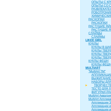
ОПЫТЫ С К
ОПЫТЫ СО 
РАЗВЛЕКАТ
РОБОТРОНИ
ХИМИЧЕСКИ
РАСКОПКИ
РАСКОПКИ
РАСТУЩИЕ ЯЙ
РАСТУЩИЕ 
СЛАЙМЫ
СЛАЙМЫ
LIKEE GIRL
КУКЛЫ
КУКЛЫ В ША
КУКЛЫ ТВЕР
КУКЛЫ ТВЕР
КУКЛЫ ТВЕР
КУКЛЫ ФЕШН
КУКЛЫ ФЕШН
MULTIART
"MultiArt ТМ"
АППЛИКАЦИ
ВЫЖИГАНИЕ
НАБОРЫ ДЛ
ТВОРЧЕСТ
ТЕСТО ДЛЯ 
ФИГУРКИ-РА
MultiArt Аквагри
MultiArt Апплик
Аппликации 3
Аппликации и
Аппликации и