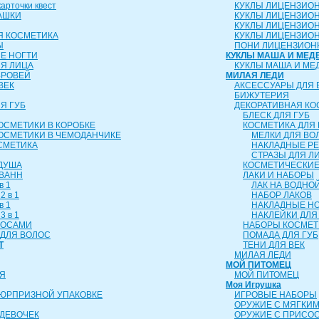
рточки квест
КУКЛЫ ЛИЦЕНЗИО
АШКИ
КУКЛЫ ЛИЦЕНЗИО
КУКЛЫ ЛИЦЕНЗИО
Я КОСМЕТИКА
КУКЛЫ ЛИЦЕНЗИОН
Ы
ПОНИ ЛИЦЕНЗИОН
Е НОГТИ
КУКЛЫ МАША И МЕД
ЛЯ ЛИЦА
КУКЛЫ МАША И МЕ
БРОВЕЙ
МИЛАЯ ЛЕДИ
ВЕК
АКСЕССУАРЫ ДЛЯ 
БИЖУТЕРИЯ
Я ГУБ
ДЕКОРАТИВНАЯ КО
БЛЕСК ДЛЯ ГУБ
ОСМЕТИКИ В КОРОБКЕ
КОСМЕТИКА ДЛЯ 
ОСМЕТИКИ В ЧЕМОДАНЧИКЕ
МЕЛКИ ДЛЯ ВО
СМЕТИКА
НАКЛАДНЫЕ Р
СТРАЗЫ ДЛЯ Л
 ДУША
КОСМЕТИЧЕСКИЕ
 ВАНН
ЛАКИ И НАБОРЫ
в 1
ЛАК НА ВОДНО
2 в 1
НАБОР ЛАКОВ
в 1
НАКЛАДНЫЕ Н
3 в 1
НАКЛЕЙКИ ДЛЯ
ЛОСАМИ
НАБОРЫ КОСМЕТ
ДЛЯ ВОЛОС
ПОМАДА ДЛЯ ГУБ
Т
ТЕНИ ДЛЯ ВЕК
МИЛАЯ ЛЕДИ
МОЙ ПИТОМЕЦ
Я
МОЙ ПИТОМЕЦ
Моя Игрушка
СЮРПРИЗНОЙ УПАКОВКЕ
ИГРОВЫЕ НАБОРЫ
ОРУЖИЕ С МЯГКИ
ДЕВОЧЕК
ОРУЖИЕ С ПРИСО