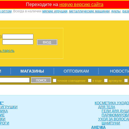
Переходите на
новую версию сайта
и оптом
. Всегда в наличии
мягкие игрушки
,
металлические машинки
,
куклы
,
раз
):
ь пароль
И
МАГАЗИНЫ
ОПТОВИКАМ
НОВОСТ
точное совпадение
в коде
артикуле
Е"
КОСМЕТИКА УХОД
 ИГРУШКИ
ДЛЯ ТЕЛА
НИКА
ГЕЛИ ДЛЯ ДУША
ИЕ
ПАРФЮМИРОВ
ШКИ
УХОД ЗА ВОЛОС
РОГИ
ШАМПУНИ
АНЕЧКА