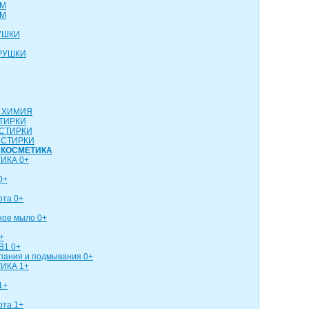
СМ
СМ
УШКИ
РУШКИ
 ХИМИЯ
ТИРКИ
СТИРКИ
 СТИРКИ
 КОСМЕТИКА
ИКА 0+
0+
рта 0+
ное мыло 0+
+
В1 0+
упания и подмывания 0+
ИКА 1+
1+
рта 1+