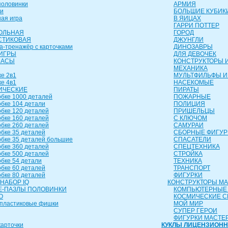
оловинки
АРМИЯ
и
БОЛЬШИЕ КУБИК
ая игра
В ЯИЦАХ
ГАРРИ ПОТТЕР
ОЛЬНАЯ
ГОРОД
СТИКОВАЯ
ДЖУНГЛИ
а-тренажёр с карточками
ДИНОЗАВРЫ
ИГРЫ
ДЛЯ ДЕВОЧЕК
ЧАСЫ
КОНСТРУКТОРЫ И
МЕХАНИКА
е 2в1
МУЛЬТФИЛЬФЫ И
е 4в1
НАСЕКОМЫЕ
ИЧЕСКИЕ
ПИРАТЫ
бке 1000 деталей
ПОЖАРНЫЕ
бке 104 детали
ПОЛИЦИЯ
бке 120 деталей
ПРИШЕЛЬЦЫ
бке 160 деталей
С КЛЮЧОМ
бке 260 деталей
САМУРАИ
бке 35 деталей
СБОРНЫЕ ФИГУР
бке 35 деталей большие
СПАСАТЕЛИ
бке 360 деталей
СПЕЦТЕХНИКА
бке 500 деталей
СТРОЙКА
бке 54 детали
ТЕХНИКА
бке 60 деталей
ТРАНСПОРТ
бке 80 деталей
ФИГУРКИ
НАБОР IQ
КОНСТРУКТОРЫ М
-ПАЗЛЫ ПОЛОВИНКИ
КОМПЬЮТЕРНЫЕ
О
КОСМИЧЕСКИЕ 
пластиковые фишки
МОЙ МИР
СУПЕР ГЕРОИ
ФИГУРКИ МАСТЕ
арточки
КУКЛЫ ЛИЦЕНЗИОН