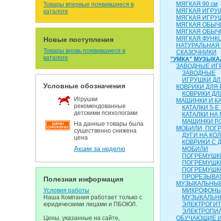
МЯГКАЯ 90 см
Товары впервые появившиеся в
МЯГКАЯ ИГРУ
каталоге
МЯГКАЯ ИГРУ
МЯГКАЯ ОБЫЧН
МЯГКАЯ ОБЫЧН
МЯГКАЯ ФУНК
Новые поступления
НАТУРАЛЬНАЯ
Товары вновь появившиеся в
СКАЗОЧНИКИ
каталоге
"УМКА" МУЗЫК
ЗАВОДНЫЕ ИГ
ЗАВОДНЫЕ
ИГРУШКИ ДЛ
Условные обозначения
КОВРИКИ ДЛЯ
КОВРИКИ ДЛ
Игрушки
МАШИНКИ И К
рекомендованные
КАТАЛКИ 5-Е
детскими психологами
КАТАЛКИ НА
МАШИНКИ Р/
На данные товары была
МОБИЛИ, ПОГР
существенно снижена
ДУГИ НА КО
цена
КОВРИКИ С 
Акции за неделю
МОБИЛИ
ПОГРЕМУШКИ
ПОГРЕМУШК
ПОГРЕМУШК
ПРОРЕЗЫВА
Полезная информация
МУЗЫКАЛЬНЫЕ
Условия работы
МИКРОФОН
Наша Компания работает только с
МУЗЫКАЛЬН
юридическими лицами и ПБОЮЛ.
ЭЛЕКТРОГИ
ЭЛЕКТРОПИ
Цены, указанные на сайте,
ОБУЧАЮЩИЕ 