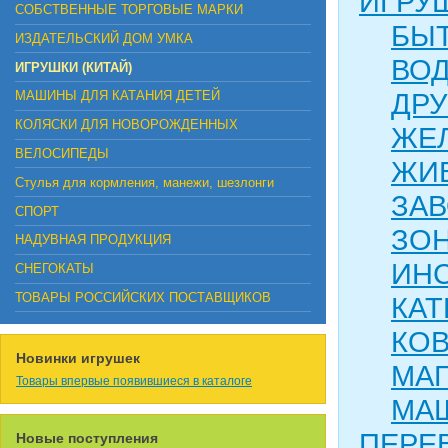
ИГРУ
СОБСТВЕННЫЕ ТОРГОВЫЕ МАРКИ
БЫТ
ИЗДАТЕЛЬСКИЙ ДОМ УМКА
ВО
ИГРУШКИ (КИТАЙ)
ДРУ
МАШИНЫ ДЛЯ КАТАНИЯ ДЕТЕЙ
КОЛЯСКИ ДЛЯ НОВОРОЖДЕННЫХ
ЖЕ
ВЕЛОСИПЕДЫ
ЖИ
Стулья для кормления, манежи, шезлонги
ЗА
СПОРТ
ЗО
НАДУВНАЯ ПРОДУКЦИЯ
ИН
СНЕГОКАТЫ
ТОВАРЫ РОССИЙСКИХ ПОСТАВЩИКОВ
КАТ
КО
Новинки игрушек
МА
Товары впервые появившиеся в каталоге
МА
ПЕРЕ
Новые поступления