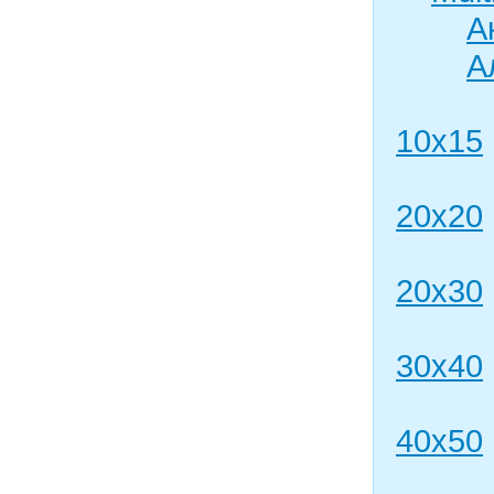
А
А
10х15
20х20
20х30
30х40
40х50