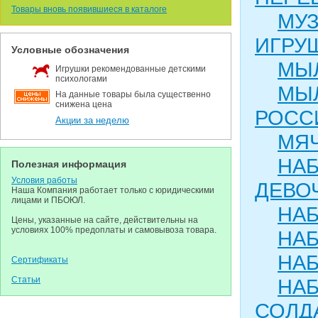
Товары вновь появившиеся в каталоге
МУ
ИГРУ
Условные обозначения
МЫ
Игрушки рекомендованные детскими
психологами
МЫ
На данные товары была существенно
снижена цена
РОСС
Акции за неделю
МЯ
НА
Полезная информация
Условия работы
ДЕВО
Наша Компания работает только с юридическими
лицами и ПБОЮЛ.
НА
Цены, указанные на сайте, действительны на
условиях 100% предоплаты и самовывоза товара.
НА
НА
Сертификаты
Статьи
НА
СОЛД