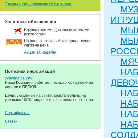
Товары вновь появившиеся в каталоге
МУ
ИГРУ
Условные обозначения
МЫ
Игрушки рекомендованные детскими
психологами
МЫ
На данные товары была существенно
снижена цена
РОСС
Акции за неделю
МЯ
НА
Полезная информация
Условия работы
ДЕВО
Наша Компания работает только с юридическими
лицами и ПБОЮЛ.
НА
Цены, указанные на сайте, действительны на
условиях 100% предоплаты и самовывоза товара.
НА
НА
Сертификаты
Статьи
НА
СОЛД