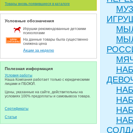
Товары вновь появившиеся в каталоге
МУ
ИГРУ
Условные обозначения
МЫ
Игрушки рекомендованные детскими
психологами
МЫ
На данные товары была существенно
снижена цена
РОСС
Акции за неделю
МЯ
НА
Полезная информация
Условия работы
ДЕВО
Наша Компания работает только с юридическими
лицами и ПБОЮЛ.
НА
Цены, указанные на сайте, действительны на
условиях 100% предоплаты и самовывоза товара.
НА
НА
Сертификаты
Статьи
НА
СОЛД