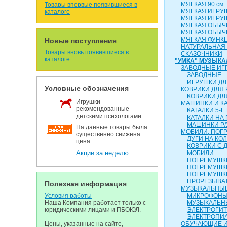
МЯГКАЯ 90 см
Товары впервые появившиеся в
МЯГКАЯ ИГРУ
каталоге
МЯГКАЯ ИГРУ
МЯГКАЯ ОБЫЧН
МЯГКАЯ ОБЫЧН
МЯГКАЯ ФУНК
Новые поступления
НАТУРАЛЬНАЯ
Товары вновь появившиеся в
СКАЗОЧНИКИ
каталоге
"УМКА" МУЗЫК
ЗАВОДНЫЕ ИГ
ЗАВОДНЫЕ
ИГРУШКИ ДЛ
Условные обозначения
КОВРИКИ ДЛЯ
КОВРИКИ ДЛ
Игрушки
МАШИНКИ И К
рекомендованные
КАТАЛКИ 5-Е
детскими психологами
КАТАЛКИ НА
МАШИНКИ Р/
На данные товары была
МОБИЛИ, ПОГР
существенно снижена
ДУГИ НА КО
цена
КОВРИКИ С 
Акции за неделю
МОБИЛИ
ПОГРЕМУШКИ
ПОГРЕМУШК
ПОГРЕМУШК
ПРОРЕЗЫВА
Полезная информация
МУЗЫКАЛЬНЫЕ
Условия работы
МИКРОФОН
Наша Компания работает только с
МУЗЫКАЛЬН
юридическими лицами и ПБОЮЛ.
ЭЛЕКТРОГИ
ЭЛЕКТРОПИ
Цены, указанные на сайте,
ОБУЧАЮЩИЕ 