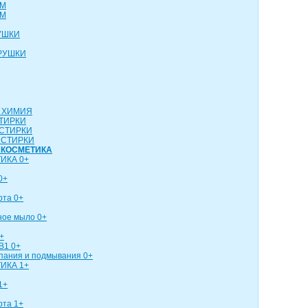
СМ
СМ
УШКИ
РУШКИ
 ХИМИЯ
ТИРКИ
СТИРКИ
 СТИРКИ
 КОСМЕТИКА
ИКА 0+
0+
рта 0+
ное мыло 0+
+
В1 0+
упания и подмывания 0+
ИКА 1+
1+
рта 1+