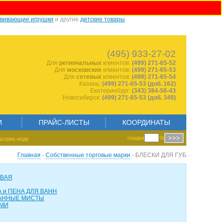
звивающие игрушки
и другие
детские товары
.
428012935
(495) 933-27-02
Для
региональных
клиентов:
(499) 271-65-52
Для
московских
клиентов:
(499) 271-65-53
Для
сетевых
клиентов:
(499) 271-65-54
Казань:
(499) 271-65-53 (доб. 162)
Екатеринбург:
(343) 384-56-43
Новосибирск:
(499) 271-65-53 (доб. 349)
И
ПРАЙС-ЛИСТЫ
КООРДИНАТЫ
скидка
%
штрих-коде
Главная
-
Собственные торговые марки
- БЛЕСКИ ДЛЯ ГУБ
ОВАЯ
 и ПЕНА ДЛЯ ВАНН
АННЫЕ МИСТЫ
АМИ