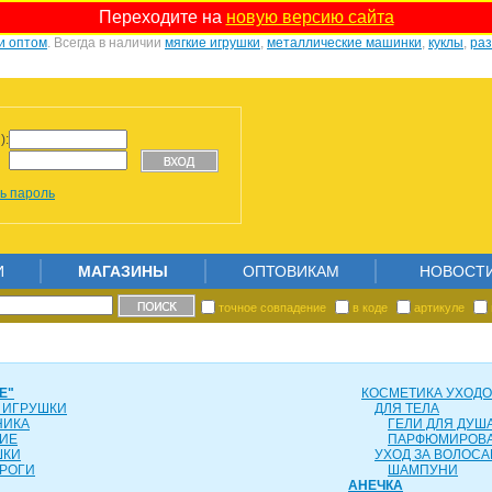
Переходите на
новую версию сайта
и оптом
. Всегда в наличии
мягкие игрушки
,
металлические машинки
,
куклы
,
ра
):
ь пароль
И
МАГАЗИНЫ
ОПТОВИКАМ
НОВОСТ
точное совпадение
в коде
артикуле
Е"
КОСМЕТИКА УХОД
 ИГРУШКИ
ДЛЯ ТЕЛА
НИКА
ГЕЛИ ДЛЯ ДУША
ИЕ
ПАРФЮМИРОВ
ШКИ
УХОД ЗА ВОЛОС
РОГИ
ШАМПУНИ
АНЕЧКА