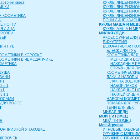
рточки квест
КУКЛЫ ЛИЦЕНЗИО
АШКИ
КУКЛЫ ЛИЦЕНЗИО
КУКЛЫ ЛИЦЕНЗИО
Я КОСМЕТИКА
КУКЛЫ ЛИЦЕНЗИОН
Ы
ПОНИ ЛИЦЕНЗИОН
Е НОГТИ
КУКЛЫ МАША И МЕД
ЛЯ ЛИЦА
КУКЛЫ МАША И МЕ
БРОВЕЙ
МИЛАЯ ЛЕДИ
ВЕК
АКСЕССУАРЫ ДЛЯ 
БИЖУТЕРИЯ
ДЛЯ ГУБ
ДЕКОРАТИВНАЯ КО
БЛЕСК ДЛЯ ГУБ
ОСМЕТИКИ В КОРОБКЕ
КОСМЕТИКА ДЛЯ 
ОСМЕТИКИ В ЧЕМОДАНЧИКЕ
МЕЛКИ ДЛЯ ВО
СМЕТИКА
НАКЛАДНЫЕ Р
СТРАЗЫ ДЛЯ Л
 ДУША
КОСМЕТИЧЕСКИЕ
 ВАНН
ЛАКИ И НАБОРЫ
в 1
ЛАК НА ВОДНО
2 в 1
НАБОР ЛАКОВ
в 1
НАКЛАДНЫЕ Н
3 в 1
НАКЛЕЙКИ ДЛЯ
ЛОСАМИ
НАБОРЫ КОСМЕТ
ДЛЯ ВОЛОС
ПОМАДА ДЛЯ ГУБ
Т
ТЕНИ ДЛЯ ВЕК
МИЛАЯ ЛЕДИ
МОЙ ПИТОМЕЦ
Я
МОЙ ПИТОМЕЦ
Моя Игрушка
СЮРПРИЗНОЙ УПАКОВКЕ
ИГРОВЫЕ НАБОРЫ
ОРУЖИЕ С МЯГКИ
ДЕВОЧЕК
ОРУЖИЕ С ПРИСО