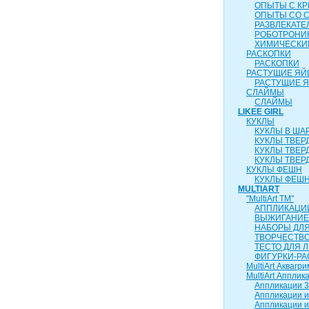
ОПЫТЫ С К
ОПЫТЫ СО 
РАЗВЛЕКАТ
РОБОТРОНИ
ХИМИЧЕСКИ
РАСКОПКИ
РАСКОПКИ
РАСТУЩИЕ ЯЙ
РАСТУЩИЕ 
СЛАЙМЫ
СЛАЙМЫ
LIKEE GIRL
КУКЛЫ
КУКЛЫ В ША
КУКЛЫ ТВЕР
КУКЛЫ ТВЕР
КУКЛЫ ТВЕР
КУКЛЫ ФЕШН
КУКЛЫ ФЕШН
MULTIART
"MultiArt ТМ"
АППЛИКАЦИ
ВЫЖИГАНИЕ
НАБОРЫ ДЛ
ТВОРЧЕСТВ
ТЕСТО ДЛЯ 
ФИГУРКИ-РА
MultiArt Аквагри
MultiArt Апплик
Аппликации 3
Аппликации и
Аппликации и