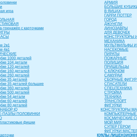
оловинки
АРМИЯ
и
БОЛЬШИЕ КУБИК
ая игра
В ЯИЦАХ
ГАРРИ ПОТТЕР
ОЛЬНАЯ
ГОРОД
СТИКОВАЯ
ДЖУНГЛИ
а-тренажёр с карточками
ДИНОЗАВРЫ
ИГРЫ
ДЛЯ ДЕВОЧЕК
ЧАСЫ
КОНСТРУКТОРЫ И
МЕХАНИКА
е 2в1
МУЛЬТФИЛЬФЫ И
е 4в1
НАСЕКОМЫЕ
ИЧЕСКИЕ
ПИРАТЫ
бке 1000 деталей
ПОЖАРНЫЕ
бке 104 детали
ПОЛИЦИЯ
бке 120 деталей
ПРИШЕЛЬЦЫ
бке 160 деталей
С КЛЮЧОМ
бке 260 деталей
САМУРАИ
бке 35 деталей
СБОРНЫЕ ФИГУР
бке 35 деталей большие
СПАСАТЕЛИ
бке 360 деталей
СПЕЦТЕХНИКА
бке 500 деталей
СТРОЙКА
бке 54 детали
ТЕХНИКА
бке 60 деталей
ТРАНСПОРТ
бке 80 деталей
ФИГУРКИ
НАБОР IQ
КОНСТРУКТОРЫ М
-ПАЗЛЫ ПОЛОВИНКИ
КОМПЬЮТЕРНЫЕ
О
КОСМИЧЕСКИЕ 
пластиковые фишки
МОЙ МИР
СУПЕР ГЕРОИ
ФИГУРКИ МАСТЕ
арточки
КУКЛЫ ЛИЦЕНЗИОН