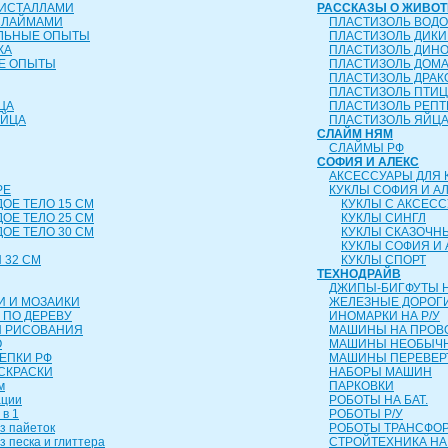
РИСТАЛЛАМИ
РАССКАЗЫ О ЖИВО
СЛАЙМАМИ
ПЛАСТИЗОЛЬ ВОД
ЕЛЬНЫЕ ОПЫТЫ
ПЛАСТИЗОЛЬ ДИК
КА
ПЛАСТИЗОЛЬ ДИН
Е ОПЫТЫ
ПЛАСТИЗОЛЬ ДОМ
ПЛАСТИЗОЛЬ ДРА
ПЛАСТИЗОЛЬ ПТИ
ЦА
ПЛАСТИЗОЛЬ РЕП
ЯЙЦА
ПЛАСТИЗОЛЬ ЯЙЦ
СЛАЙМ НЯМ
СЛАЙМЫ РФ
СОФИЯ И АЛЕКС
АКСЕССУАРЫ ДЛЯ 
РЕ
КУКЛЫ СОФИЯ И А
ДОЕ ТЕЛО 15 СМ
КУКЛЫ С АКСЕС
ДОЕ ТЕЛО 25 СМ
КУКЛЫ СИНГЛ
ДОЕ ТЕЛО 30 СМ
КУКЛЫ СКАЗОЧН
КУКЛЫ СОФИЯ И 
 32 СМ
КУКЛЫ СПОРТ
ТЕХНОДРАЙВ
ДЖИПЫ-БИГФУТЫ Н
И И МОЗАИКИ
ЖЕЛЕЗНЫЕ ДОРОГ
 ПО ДЕРЕВУ
ИНОМАРКИ НА Р/У
Я РИСОВАНИЯ
МАШИНЫ НА ПРОВ
О
МАШИНЫ НЕОБЫЧН
ЛЕПКИ РФ
МАШИНЫ ПЕРЕВЕ
СКРАСКИ
НАБОРЫ МАШИН
м
ПАРКОВКИ
ации
РОБОТЫ НА БАТ.
 в 1
РОБОТЫ Р/У
з пайеток
РОБОТЫ ТРАНСФ
з песка и глиттера
СТРОЙТЕХНИКА НА