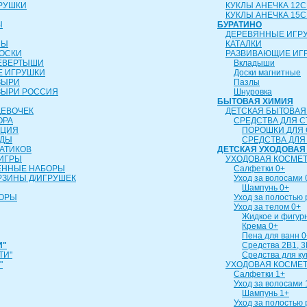
РУШКИ
КУКЛЫ АНЕЧКА 12
КУКЛЫ АНЕЧКА 15
Ы
БУРАТИНО
ДЕРЕВЯННЫЕ ИГР
ЛЫ
КАТАЛКИ
ОСКИ
РАЗВИВАЮЩИЕ ИГ
ЕВЕРТЫШИ
Вкладыши
 ИГРУШКИ
Доски магнитные
ЗЫРИ
Пазлы
ЗЫРИ РОССИЯ
Шнуровка
БЫТОВАЯ ХИМИЯ
ДЕВОЧЕК
ДЕТСКАЯ БЫТОВАЯ
ОРА
СРЕДСТВА ДЛЯ С
ИЦИЯ
ПОРОШКИ ДЛЯ 
УДЫ
СРЕДСТВА ДЛЯ
АТИКОВ
ДЕТСКАЯ УХОДОВАЯ
ИГРЫ
УХОДОВАЯ КОСМЕТ
ЕННЫЕ НАБОРЫ
Салфетки 0+
РЗИНЫ Д/ИГРУШЕК
Уход за волосами 
Шампунь 0+
БОРЫ
Уход за полостью 
Уход за телом 0+
Жидкое и фигур
Крема 0+
Пена для ванн 0
И"
Средства 2В1, 3
ТИ"
Средства для к
"
УХОДОВАЯ КОСМЕТ
Салфетки 1+
Уход за волосами 
Шампунь 1+
Уход за полостью 