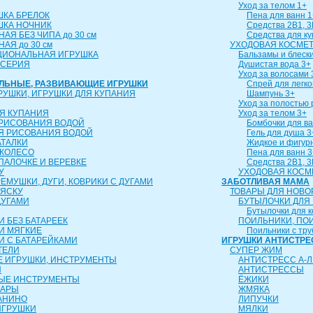
Уход за телом 1+
ШКА БРЕЛОК
Пена для ванн 1
ШКА НОЧНИК
Средства 2В1, 3
АЯ БЕЗ ЧИПА до 30 см
Средства для к
АЯ до 30 см
УХОДОВАЯ КОСМЕТ
ЦИОНАЛЬНАЯ ИГРУШКА
Бальзамы и блески
 СЕРИЯ
Душистая вода 3+
Уход за волосами 
АЛЬНЫЕ, РАЗВИВАЮЩИЕ ИГРУШКИ
Спрей для легко
РУШКИ, ИГРУШКИ ДЛЯ КУПАНИЯ
Шампунь 3+
Уход за полостью 
Я КУПАНИЯ
Уход за телом 3+
 РИСОВАНИЯ ВОДОЙ
Бомбочки для ва
Я РИСОВАНИЯ ВОДОЙ
Гель для душа 3
АТАЛКИ
Жидкое и фигур
 КОЛЕСО
Пена для ванн 3
 ПАЛОЧКЕ И ВЕРЕВКЕ
Средства 2В1, 3
У
УХОДОВАЯ КОСМ
ЕМУШКИ, ДУГИ, КОВРИКИ С ДУГАМИ
ЗАБОТЛИВАЯ МАМА
ЛЯСКУ
ТОВАРЫ ДЛЯ НОВ
ДУГАМИ
БУТЫЛОЧКИ ДЛЯ
Бутылочки для 
 БЕЗ БАТАРЕЕК
ПОИЛЬНИКИ, ПО
И МЯГКИЕ
Поильники с тру
И С БАТАРЕЙКАМИ
ИГРУШКИ АНТИСТРЕ
ТЕЛИ
СУПЕР ЖИМ
 ИГРУШКИ, ИНСТРУМЕНТЫ
АНТИСТРЕСС А-Л
Ы
АНТИСТРЕССЫ
ЫЕ ИНСТРУМЕНТЫ
ЁЖИКИ
ТАРЫ
ЖМЯКА
АНИНО
ЛИПУЧКИ
ИГРУШКИ
МЯЛКИ