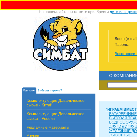
На нашем сайте вы можете приобрести
детские игрушк
Логин (e-mail
Пароль:
Восстановит
О КОМПАНИ
Каталог
Забыли пароль?
Комплектующие Давальческое
сырье - Китай
"ИГРАЕМ ВМЕСТ
Комплектующие Давальческое
БАТАРЕЕЧНЫЕ
БЫТОВАЯ ТЕХ
сырье - Россия
ВОДНОЕ ОРУЖ
ДРУГИЕ ИГРУ
Рекламные материалы
ЖЕЛЕЗНЫЕ ДО
ЖИВОТНЫЕ
Уценка