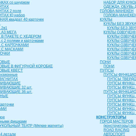
КАХ со шнурком
НАБОР ДЛЯ КУКО
ИТАХ
ОДЕЖДА, ОБУВЬ 
ИТАХ 2 поля
ГОЛОВА-МАНЕКЕН
ТАХ IQ набор
ГОЛОВА-МАНЕКЕ
АЯ квадрат 40 карточек
КУКЛЫ
А
КУКЛЫ БЕЗ ЗВУК
 2в1
КУКЛЫ БЕЗ ЗВУ
 А3 МЕГА
КУКЛЫ ОЗВУЧЕН
 В ПАКЕТЕ С ХЕДЕРОМ
КУКЛЫ ОЗВУЧЕ
с 2 полями и карточками
КУКЛЫ ОЗВУЧЕ
 С КАРТОЧКАМИ
КУКЛЫ ОЗВУЧЕ
А С МАСКАМИ
КУКЛЫ ОЗВУЧЕ
ТОЧКИ
КУКЛЫ ОЗВУЧЕ
КУКЛЫ ОЗВУЧЕ
РОВЫЕ
ПОНИ
ОВЫЕ В ФИГУРНОЙ КОРОБКЕ
ПОНИ
ОВЫЕ КВЕСТ
ПУПСЫ
ензионные
ПУПСЫ ФУНКЦИО
МАГНИТАХ
ПУПСЫ ТВЕРДОЕ
ЗВИВАЮЩИЕ
ПУПСЫ ФУНКЦ. 
ВИВАЮЩИЕ 32 шт.
ПУПСЫ ФУНКЦ. 
ВИВАЮЩИЕ 36 шт.
ПУПСЫ ФУНКЦИО
ЬНЫЕ
ПУПСЫ ФУНКЦ. 
ПУПСЫ ФУНКЦ. 
карточки
ПУПСЫ ФУНКЦ. 
АМИ
ПУПСЫ ФУНКЦ. 
ПУПСЫ ФУНКЦ. 
вое
КОНСТРУКТОРЫ
чными фишками
ГОРОД МАСТЕРОВ
КОЛЬНЫЙ ТЕАТР (Мягкие магниты)
(конструкторы) пр
ROAD RACING
4 детали
АВТОСПОРТ