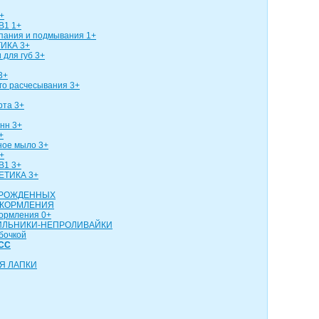
+
В1 1+
упания и подмывания 1+
ИКА 3+
 для губ 3+
3+
го расчесывания 3+
рта 3+
нн 3+
+
ное мыло 3+
+
В1 3+
ЕТИКА 3+
ОРОЖДЕННЫХ
 КОРМЛЕНИЯ
кормления 0+
ИЛЬНИКИ-НЕПРОЛИВАЙКИ
бочкой
СС
Я ЛАПКИ