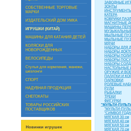
ЗАВОДНЫЕ ИГ
ЗОНТЫ
СОБСТВЕННЫЕ ТОРГОВЫЕ
ИНСТРУМЕНТ
МАРКИ
КАТЕРА
КОВРИКИ ПАЗ
ИЗДАТЕЛЬСКИЙ ДОМ УМКА
МАГНИТНЫЕ Д
МАШИНЫ ПЕР
ИГРУШКИ (КИТАЙ)
МУЗЫКАЛЬНЫЕ
МЫЛЬНЫЕ ПУ
МАШИНЫ ДЛЯ КАТАНИЯ ДЕТЕЙ
МЫЛЬНЫЕ ПУ
МЯЧИ
КОЛЯСКИ ДЛЯ
НАБОРЫ ДЛЯ 
НОВОРОЖДЕННЫХ
НАБОРЫ ДОКТ
НАБОРЫ ПОЛ
ВЕЛОСИПЕДЫ
НАБОРЫ ПОС
НАБОРЫ СОЛД
Стулья для кормления, манежи,
НАСТОЛЬНЫЕ 
шезлонги
ОРУЖИЕ И ВО
ПАЛАТКИ И КО
СПОРТ
ПАРКОВКИ
РОЛЕВЫЕ НА
НАДУВНАЯ ПРОДУКЦИЯ
РУЛИ
РЫБАЛКИ
СНЕГОКАТЫ
ТРЕКИ
ФИГУРКИ
ТОВАРЫ РОССИЙСКИХ
"МУЛЬТИ-ПУЛЬТ
"МУЛЬТИ-ПУЛЬ
ПОСТАВЩИКОВ
"СИМВОЛ ГОДА
МЯГКАЯ 30 см
МЯГКАЯ 40 см
МЯГКАЯ 50 см
Новинки игрушек
МЯГКАЯ 70 см