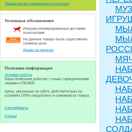
Товары вновь появившиеся в каталоге
МУ
ИГРУ
Условные обозначения
МЫ
Игрушки рекомендованные детскими
психологами
МЫ
На данные товары была существенно
снижена цена
РОСС
Акции за неделю
МЯ
НА
Полезная информация
Условия работы
ДЕВО
Наша Компания работает только с юридическими
лицами и ПБОЮЛ.
НА
Цены, указанные на сайте, действительны на
условиях 100% предоплаты и самовывоза товара.
НА
НА
Сертификаты
Статьи
НА
СОЛД