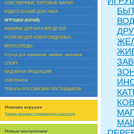
ИГРУ
СОБСТВЕННЫЕ ТОРГОВЫЕ МАРКИ
БЫТ
ИЗДАТЕЛЬСКИЙ ДОМ УМКА
ВО
ИГРУШКИ (КИТАЙ)
ДРУ
МАШИНЫ ДЛЯ КАТАНИЯ ДЕТЕЙ
КОЛЯСКИ ДЛЯ НОВОРОЖДЕННЫХ
ЖЕ
ВЕЛОСИПЕДЫ
ЖИ
Стулья для кормления, манежи, шезлонги
ЗА
СПОРТ
ЗО
НАДУВНАЯ ПРОДУКЦИЯ
ИН
СНЕГОКАТЫ
ТОВАРЫ РОССИЙСКИХ ПОСТАВЩИКОВ
КАТ
КО
Новинки игрушек
МА
Товары впервые появившиеся в каталоге
МА
ПЕРЕ
Новые поступления