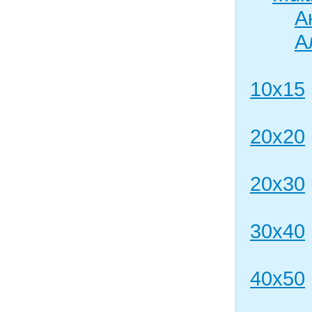
А
А
10х15
20х20
20х30
30х40
40х50