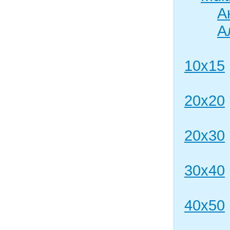
А
А
10х15
20х20
20х30
30х40
40х50