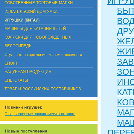
ИГРУ
СОБСТВЕННЫЕ ТОРГОВЫЕ МАРКИ
БЫТ
ИЗДАТЕЛЬСКИЙ ДОМ УМКА
ВО
ИГРУШКИ (КИТАЙ)
ДРУ
МАШИНЫ ДЛЯ КАТАНИЯ ДЕТЕЙ
КОЛЯСКИ ДЛЯ НОВОРОЖДЕННЫХ
ЖЕ
ВЕЛОСИПЕДЫ
ЖИ
Стулья для кормления, манежи, шезлонги
ЗА
СПОРТ
ЗО
НАДУВНАЯ ПРОДУКЦИЯ
ИН
СНЕГОКАТЫ
ТОВАРЫ РОССИЙСКИХ ПОСТАВЩИКОВ
КАТ
КО
Новинки игрушек
МА
Товары впервые появившиеся в каталоге
МА
ПЕРЕ
Новые поступления