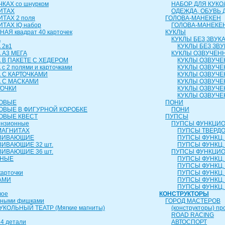
КАХ со шнурком
НАБОР ДЛЯ КУКО
ИТАХ
ОДЕЖДА, ОБУВЬ 
ИТАХ 2 поля
ГОЛОВА-МАНЕКЕН
ТАХ IQ набор
ГОЛОВА-МАНЕКЕ
АЯ квадрат 40 карточек
КУКЛЫ
А
КУКЛЫ БЕЗ ЗВУК
 2в1
КУКЛЫ БЕЗ ЗВУ
 А3 МЕГА
КУКЛЫ ОЗВУЧЕН
 В ПАКЕТЕ С ХЕДЕРОМ
КУКЛЫ ОЗВУЧЕ
с 2 полями и карточками
КУКЛЫ ОЗВУЧЕ
 С КАРТОЧКАМИ
КУКЛЫ ОЗВУЧЕ
А С МАСКАМИ
КУКЛЫ ОЗВУЧЕ
ТОЧКИ
КУКЛЫ ОЗВУЧЕ
КУКЛЫ ОЗВУЧЕ
РОВЫЕ
ПОНИ
ОВЫЕ В ФИГУРНОЙ КОРОБКЕ
ПОНИ
ОВЫЕ КВЕСТ
ПУПСЫ
ензионные
ПУПСЫ ФУНКЦИО
МАГНИТАХ
ПУПСЫ ТВЕРДОЕ
ЗВИВАЮЩИЕ
ПУПСЫ ФУНКЦ. 
ВИВАЮЩИЕ 32 шт.
ПУПСЫ ФУНКЦ. 
ВИВАЮЩИЕ 36 шт.
ПУПСЫ ФУНКЦИО
ЬНЫЕ
ПУПСЫ ФУНКЦ. 
ПУПСЫ ФУНКЦ. 
карточки
ПУПСЫ ФУНКЦ. 
АМИ
ПУПСЫ ФУНКЦ. 
ПУПСЫ ФУНКЦ. 
вое
КОНСТРУКТОРЫ
чными фишками
ГОРОД МАСТЕРОВ
КОЛЬНЫЙ ТЕАТР (Мягкие магниты)
(конструкторы) пр
ROAD RACING
4 детали
АВТОСПОРТ