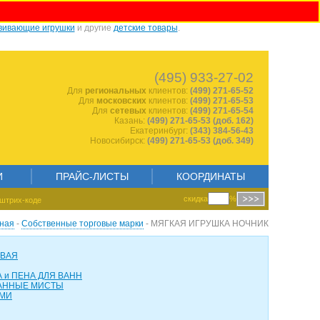
вивающие игрушки
и другие
детские товары
.
1019157176
(495) 933-27-02
Для
региональных
клиентов:
(499) 271-65-52
Для
московских
клиентов:
(499) 271-65-53
Для
сетевых
клиентов:
(499) 271-65-54
Казань:
(499) 271-65-53 (доб. 162)
Екатеринбург:
(343) 384-56-43
Новосибирск:
(499) 271-65-53 (доб. 349)
И
ПРАЙС-ЛИСТЫ
КООРДИНАТЫ
скидка
%
штрих-коде
ная
-
Собственные торговые марки
- МЯГКАЯ ИГРУШКА НОЧНИК
ОВАЯ
 и ПЕНА ДЛЯ ВАНН
АННЫЕ МИСТЫ
АМИ