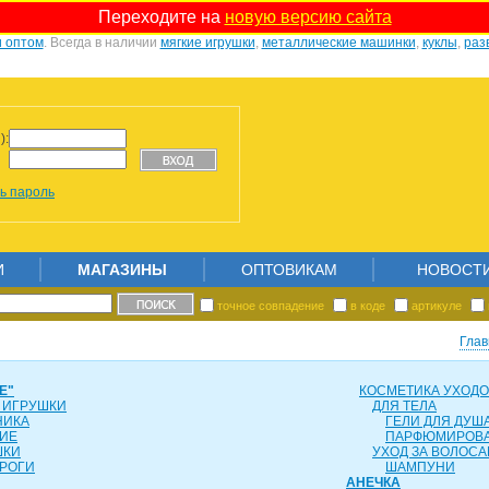
Переходите на
новую версию сайта
и оптом
. Всегда в наличии
мягкие игрушки
,
металлические машинки
,
куклы
,
раз
):
ь пароль
И
МАГАЗИНЫ
ОПТОВИКАМ
НОВОСТ
точное совпадение
в коде
артикуле
Глав
Е"
КОСМЕТИКА УХОД
 ИГРУШКИ
ДЛЯ ТЕЛА
НИКА
ГЕЛИ ДЛЯ ДУША
ИЕ
ПАРФЮМИРОВ
ШКИ
УХОД ЗА ВОЛОС
РОГИ
ШАМПУНИ
АНЕЧКА