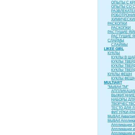
ОПЫТЫ С К
ОПЫТЫ СО 
РАЗВЛЕКАТ
РОБОТРОНИ
ХИМИЧЕСКИ
РАСКОПКИ
РАСКОПКИ
РАСТУЩИЕ ЯЙ
РАСТУЩИЕ 
СЛАЙМЫ
СЛАЙМЫ
LIKEE GIRL
КУКЛЫ
КУКЛЫ В ША
КУКЛЫ ТВЕР
КУКЛЫ ТВЕР
КУКЛЫ ТВЕР
КУКЛЫ ФЕШН
КУКЛЫ ФЕШН
MULTIART
"MultiArt ТМ"
АППЛИКАЦИ
ВЫЖИГАНИЕ
НАБОРЫ ДЛ
ТВОРЧЕСТВ
ТЕСТО ДЛЯ 
ФИГУРКИ-РА
MultiArt Аквагри
MultiArt Апплик
Аппликации 3
Аппликации и
Аппликации и