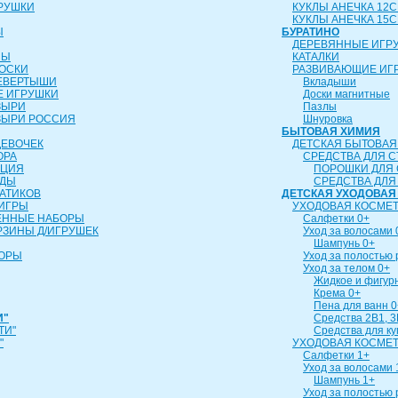
РУШКИ
КУКЛЫ АНЕЧКА 12
КУКЛЫ АНЕЧКА 15
Ы
БУРАТИНО
ДЕРЕВЯННЫЕ ИГР
ЛЫ
КАТАЛКИ
ОСКИ
РАЗВИВАЮЩИЕ ИГ
ЕВЕРТЫШИ
Вкладыши
 ИГРУШКИ
Доски магнитные
ЗЫРИ
Пазлы
ЗЫРИ РОССИЯ
Шнуровка
БЫТОВАЯ ХИМИЯ
ДЕВОЧЕК
ДЕТСКАЯ БЫТОВАЯ
ОРА
СРЕДСТВА ДЛЯ С
ИЦИЯ
ПОРОШКИ ДЛЯ 
УДЫ
СРЕДСТВА ДЛЯ
АТИКОВ
ДЕТСКАЯ УХОДОВАЯ
ИГРЫ
УХОДОВАЯ КОСМЕТ
ЕННЫЕ НАБОРЫ
Салфетки 0+
РЗИНЫ Д/ИГРУШЕК
Уход за волосами 
Шампунь 0+
БОРЫ
Уход за полостью 
Уход за телом 0+
Жидкое и фигур
Крема 0+
Пена для ванн 0
И"
Средства 2В1, 3
ТИ"
Средства для к
"
УХОДОВАЯ КОСМЕТ
Салфетки 1+
Уход за волосами 
Шампунь 1+
Уход за полостью 