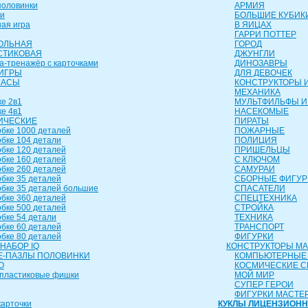
оловинки
АРМИЯ
и
БОЛЬШИЕ КУБИК
ая игра
В ЯИЦАХ
ГАРРИ ПОТТЕР
ОЛЬНАЯ
ГОРОД
СТИКОВАЯ
ДЖУНГЛИ
а-тренажёр с карточками
ДИНОЗАВРЫ
ИГРЫ
ДЛЯ ДЕВОЧЕК
ЧАСЫ
КОНСТРУКТОРЫ И
МЕХАНИКА
е 2в1
МУЛЬТФИЛЬФЫ И
е 4в1
НАСЕКОМЫЕ
ИЧЕСКИЕ
ПИРАТЫ
бке 1000 деталей
ПОЖАРНЫЕ
бке 104 детали
ПОЛИЦИЯ
бке 120 деталей
ПРИШЕЛЬЦЫ
бке 160 деталей
С КЛЮЧОМ
бке 260 деталей
САМУРАИ
бке 35 деталей
СБОРНЫЕ ФИГУР
бке 35 деталей большие
СПАСАТЕЛИ
бке 360 деталей
СПЕЦТЕХНИКА
бке 500 деталей
СТРОЙКА
бке 54 детали
ТЕХНИКА
бке 60 деталей
ТРАНСПОРТ
бке 80 деталей
ФИГУРКИ
НАБОР IQ
КОНСТРУКТОРЫ М
-ПАЗЛЫ ПОЛОВИНКИ
КОМПЬЮТЕРНЫЕ
О
КОСМИЧЕСКИЕ 
пластиковые фишки
МОЙ МИР
СУПЕР ГЕРОИ
ФИГУРКИ МАСТЕ
арточки
КУКЛЫ ЛИЦЕНЗИОН