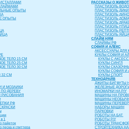
РИСТАЛЛАМИ
РАССКАЗЫ О ЖИВО
СЛАЙМАМИ
ПЛАСТИЗОЛЬ ВОД
ЕЛЬНЫЕ ОПЫТЫ
ПЛАСТИЗОЛЬ ДИК
КА
ПЛАСТИЗОЛЬ ДИН
Е ОПЫТЫ
ПЛАСТИЗОЛЬ ДОМ
ПЛАСТИЗОЛЬ ДРА
ПЛАСТИЗОЛЬ ПТИ
ЦА
ПЛАСТИЗОЛЬ РЕП
ЯЙЦА
ПЛАСТИЗОЛЬ ЯЙЦ
СЛАЙМ НЯМ
СЛАЙМЫ РФ
СОФИЯ И АЛЕКС
АКСЕССУАРЫ ДЛЯ 
РЕ
КУКЛЫ СОФИЯ И А
ДОЕ ТЕЛО 15 СМ
КУКЛЫ С АКСЕС
ДОЕ ТЕЛО 25 СМ
КУКЛЫ СИНГЛ
ДОЕ ТЕЛО 30 СМ
КУКЛЫ СКАЗОЧН
КУКЛЫ СОФИЯ И 
 32 СМ
КУКЛЫ СПОРТ
ТЕХНОДРАЙВ
ДЖИПЫ-БИГФУТЫ Н
И И МОЗАИКИ
ЖЕЛЕЗНЫЕ ДОРОГ
 ПО ДЕРЕВУ
ИНОМАРКИ НА Р/У
Я РИСОВАНИЯ
МАШИНЫ НА ПРОВ
О
МАШИНЫ НЕОБЫЧН
ЛЕПКИ РФ
МАШИНЫ ПЕРЕВЕ
СКРАСКИ
НАБОРЫ МАШИН
м
ПАРКОВКИ
ации
РОБОТЫ НА БАТ.
 в 1
РОБОТЫ Р/У
з пайеток
РОБОТЫ ТРАНСФ
з песка и глиттера
СТРОЙТЕХНИКА НА