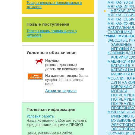
МЯГКАЯ 90 см
Товары впервые появившиеся в
МЯГКАЯ ИГРУ
каталоге
МЯГКАЯ ИГР
МЯГКАЯ ОБЫЧН
МЯГКАЯ ОБЫЧН
МЯГКАЯ ФУНК
Новые поступления
НАТУРАЛЬНАЯ
Товары вновь появившиеся в
СКАЗОЧНИКИ
каталоге
"УМКА" МУЗЫК
ЗАВОДНЫЕ ИГ
ЗАВОДНЫЕ
ИГРУШКИ ДЛ
Условные обозначения
КОВРИКИ ДЛЯ
КОВРИКИ ДЛ
Игрушки
МАШИНКИ И К
рекомендованные
КАТАЛКИ 5-Е
детскими психологами
КАТАЛКИ НА
МАШИНКИ Р/
На данные товары была
МОБИЛИ, ПОГР
существенно снижена
ДУГИ НА КО
цена
КОВРИКИ С 
Акции за неделю
МОБИЛИ
ПОГРЕМУШКИ
ПОГРЕМУШК
ПОГРЕМУШК
ПРОРЕЗЫВА
Полезная информация
МУЗЫКАЛЬНЫЕ
Условия работы
МИКРОФОН
Наша Компания работает только с
МУЗЫКАЛЬН
юридическими лицами и ПБОЮЛ.
ЭЛЕКТРОГИ
ЭЛЕКТРОПИ
Цены, указанные на сайте,
ОБУЧАЮЩИЕ 