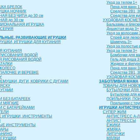
Уход за телом 1+
ШКА БРЕЛОК
Пена для ванн 1
УШКА НОЧНИК
Средства 2В1, 3
АЯ БЕЗ ЧИПА до 30 см
Средства для к
АЯ до 30 см
УХОДОВАЯ КОСМЕТ
ЦИОНАЛЬНАЯ ИГРУШКА
Бальзамы и блески
 СЕРИЯ
Душистая вода 3+
Уход за волосами 
АЛЬНЫЕ, РАЗВИВАЮЩИЕ ИГРУШКИ
Спрей для легко
РУШКИ, ИГРУШКИ ДЛЯ КУПАНИЯ
Шампунь 3+
Уход за полостью 
Я КУПАНИЯ
Уход за телом 3+
 РИСОВАНИЯ ВОДОЙ
Бомбочки для ва
Я РИСОВАНИЯ ВОДОЙ
Гель для душа 3
АТАЛКИ
Жидкое и фигур
 КОЛЕСО
Пена для ванн 3
 ПАЛОЧКЕ И ВЕРЕВКЕ
Средства 2В1, 3
У
УХОДОВАЯ КОСМ
ЕМУШКИ, ДУГИ, КОВРИКИ С ДУГАМИ
ЗАБОТЛИВАЯ МАМА
ЛЯСКУ
ТОВАРЫ ДЛЯ НОВ
ДУГАМИ
БУТЫЛОЧКИ ДЛЯ
Бутылочки для 
 БЕЗ БАТАРЕЕК
ПОИЛЬНИКИ, ПО
И МЯГКИЕ
Поильники с тру
И С БАТАРЕЙКАМИ
ИГРУШКИ АНТИСТРЕ
ТЕЛИ
СУПЕР ЖИМ
 ИГРУШКИ, ИНСТРУМЕНТЫ
АНТИСТРЕСС А-Л
Ы
АНТИСТРЕССЫ
ЫЕ ИНСТРУМЕНТЫ
ЁЖИКИ
ТАРЫ
ЖМЯКА
АНИНО
ЛИПУЧКИ
ИГРУШКИ
МЯЛКИ