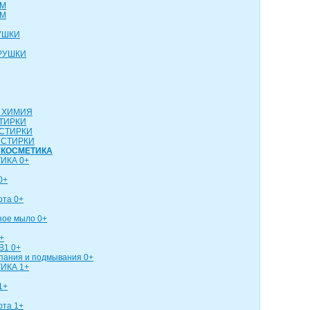
СМ
СМ
УШКИ
РУШКИ
 ХИМИЯ
ТИРКИ
СТИРКИ
 СТИРКИ
 КОСМЕТИКА
ИКА 0+
0+
рта 0+
ное мыло 0+
+
В1 0+
упания и подмывания 0+
ИКА 1+
1+
рта 1+