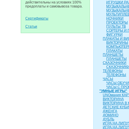
действительны на условиях 100%
ИГРУШКИ Р
предоплаты и самовывоза товара.
МУЗЫКАЛЬН
МУЗЫКАЛЬН
МУЛЬТИПЛЕ
Сертификаты
НОЧНИКИ
ПРОЕКТОРЫ
Статьи
ПУЛЬТЫ ТВ
СОРТЕРЫ И 
ФИГУРКИ
ПЛАКАТЫ И В
ВИКТОРИНЫ
КОМПЬЮТЕ
ПЛАКАТЫ
ПЛАНШЕТЫ
ПЛАНШЕТЫ
СКАЗОЧНИКИ
СКАЗОЧНИК
ТЕЛЕФОНЫ
ТЕЛЕФОНЫ
ЧАСЫ
ЧАСЫ ОБУЧ
ЧАСЫ С ПР
"УМНЫЕ ИГРЫ"
UNOмания КАР
ВИКТОРИНА
ВИКТОРИНА В 
ДЕТСКИЕ КУБИ
ДЖЕНГА
ДОМИНО
ДУБЛЬ
ИГРА НА ЛИПУ
ИГРА НА ЛИПУЧ