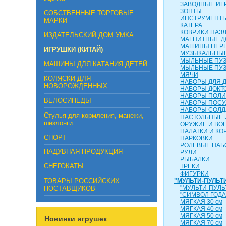
ЗАВОДНЫЕ ИГ
ЗОНТЫ
СОБСТВЕННЫЕ ТОРГОВЫЕ
ИНСТРУМЕНТ
МАРКИ
КАТЕРА
КОВРИКИ ПАЗ
ИЗДАТЕЛЬСКИЙ ДОМ УМКА
МАГНИТНЫЕ Д
МАШИНЫ ПЕР
ИГРУШКИ (КИТАЙ)
МУЗЫКАЛЬНЫЕ
МЫЛЬНЫЕ ПУ
МАШИНЫ ДЛЯ КАТАНИЯ ДЕТЕЙ
МЫЛЬНЫЕ ПУ
МЯЧИ
КОЛЯСКИ ДЛЯ
НАБОРЫ ДЛЯ 
НОВОРОЖДЕННЫХ
НАБОРЫ ДОКТ
НАБОРЫ ПОЛ
ВЕЛОСИПЕДЫ
НАБОРЫ ПОС
НАБОРЫ СОЛД
Стулья для кормления, манежи,
НАСТОЛЬНЫЕ 
шезлонги
ОРУЖИЕ И ВО
ПАЛАТКИ И КО
СПОРТ
ПАРКОВКИ
РОЛЕВЫЕ НА
НАДУВНАЯ ПРОДУКЦИЯ
РУЛИ
РЫБАЛКИ
СНЕГОКАТЫ
ТРЕКИ
ФИГУРКИ
ТОВАРЫ РОССИЙСКИХ
"МУЛЬТИ-ПУЛЬТ
"МУЛЬТИ-ПУЛЬ
ПОСТАВЩИКОВ
"СИМВОЛ ГОДА
МЯГКАЯ 30 см
МЯГКАЯ 40 см
МЯГКАЯ 50 см
Новинки игрушек
МЯГКАЯ 70 см