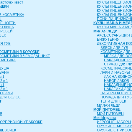
рточки квест
КУКЛЫ ЛИЦЕНЗИО
АШКИ
КУКЛЫ ЛИЦЕНЗИО
КУКЛЫ ЛИЦЕНЗИО
Я КОСМЕТИКА
КУКЛЫ ЛИЦЕНЗИОН
Ы
ПОНИ ЛИЦЕНЗИОН
Е НОГТИ
КУКЛЫ МАША И МЕД
ЛЯ ЛИЦА
КУКЛЫ МАША И МЕ
БРОВЕЙ
МИЛАЯ ЛЕДИ
ВЕК
АКСЕССУАРЫ ДЛЯ 
БИЖУТЕРИЯ
Я ГУБ
ДЕКОРАТИВНАЯ КО
БЛЕСК ДЛЯ ГУБ
ОСМЕТИКИ В КОРОБКЕ
КОСМЕТИКА ДЛЯ 
ОСМЕТИКИ В ЧЕМОДАНЧИКЕ
МЕЛКИ ДЛЯ ВО
СМЕТИКА
НАКЛАДНЫЕ Р
СТРАЗЫ ДЛЯ Л
 ДУША
КОСМЕТИЧЕСКИЕ
 ВАНН
ЛАКИ И НАБОРЫ
в 1
ЛАК НА ВОДНО
2 в 1
НАБОР ЛАКОВ
в 1
НАКЛАДНЫЕ Н
3 в 1
НАКЛЕЙКИ ДЛЯ
ЛОСАМИ
НАБОРЫ КОСМЕТ
ДЛЯ ВОЛОС
ПОМАДА ДЛЯ ГУБ
Т
ТЕНИ ДЛЯ ВЕК
МИЛАЯ ЛЕДИ
МОЙ ПИТОМЕЦ
Я
МОЙ ПИТОМЕЦ
Моя Игрушка
СЮРПРИЗНОЙ УПАКОВКЕ
ИГРОВЫЕ НАБОРЫ
ОРУЖИЕ С МЯГКИ
ДЕВОЧЕК
ОРУЖИЕ С ПРИСО