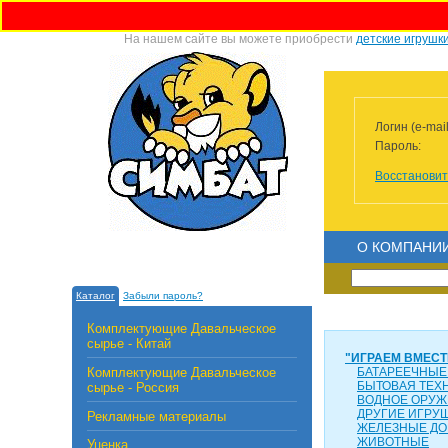
На нашем сайте вы можете приобрести
детские игрушк
Логин (e-mail
Пароль:
Восстановит
О КОМПАНИ
Каталог
Забыли пароль?
Комплектующие Давальческое
сырье - Китай
"ИГРАЕМ ВМЕСТ
Комплектующие Давальческое
БАТАРЕЕЧНЫЕ
БЫТОВАЯ ТЕХ
сырье - Россия
ВОДНОЕ ОРУЖ
ДРУГИЕ ИГРУ
Рекламные материалы
ЖЕЛЕЗНЫЕ ДО
ЖИВОТНЫЕ
Уценка