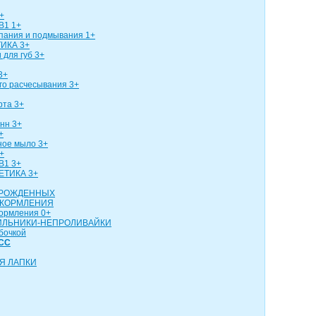
+
В1 1+
упания и подмывания 1+
ИКА 3+
 для губ 3+
3+
го расчесывания 3+
рта 3+
нн 3+
+
ное мыло 3+
+
В1 3+
ЕТИКА 3+
ОРОЖДЕННЫХ
 КОРМЛЕНИЯ
кормления 0+
ИЛЬНИКИ-НЕПРОЛИВАЙКИ
бочкой
СС
Я ЛАПКИ