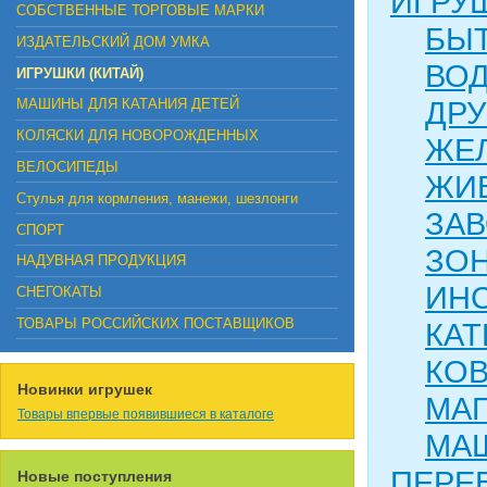
ИГРУ
СОБСТВЕННЫЕ ТОРГОВЫЕ МАРКИ
БЫТ
ИЗДАТЕЛЬСКИЙ ДОМ УМКА
ВО
ИГРУШКИ (КИТАЙ)
ДРУ
МАШИНЫ ДЛЯ КАТАНИЯ ДЕТЕЙ
КОЛЯСКИ ДЛЯ НОВОРОЖДЕННЫХ
ЖЕ
ВЕЛОСИПЕДЫ
ЖИ
Стулья для кормления, манежи, шезлонги
ЗА
СПОРТ
ЗО
НАДУВНАЯ ПРОДУКЦИЯ
ИН
СНЕГОКАТЫ
ТОВАРЫ РОССИЙСКИХ ПОСТАВЩИКОВ
КАТ
КО
Новинки игрушек
МА
Товары впервые появившиеся в каталоге
МА
ПЕРЕ
Новые поступления