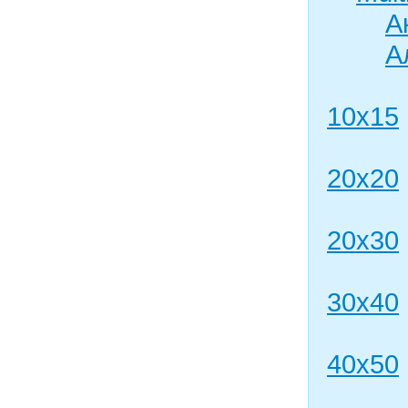
А
А
10х15
20х20
20х30
30х40
40х50