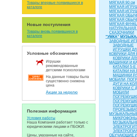
МЯГКАЯ 90 см
Товары впервые появившиеся в
МЯГКАЯ ИГРУ
каталоге
МЯГКАЯ ИГРУ
МЯГКАЯ ОБЫЧН
МЯГКАЯ ОБЫЧН
МЯГКАЯ ФУНК
Новые поступления
НАТУРАЛЬНАЯ
Товары вновь появившиеся в
СКАЗОЧНИКИ
каталоге
"УМКА" МУЗЫК
ЗАВОДНЫЕ ИГ
ЗАВОДНЫЕ
ИГРУШКИ ДЛ
Условные обозначения
КОВРИКИ ДЛЯ
КОВРИКИ ДЛ
Игрушки
МАШИНКИ И К
рекомендованные
КАТАЛКИ 5-Е
детскими психологами
КАТАЛКИ НА
МАШИНКИ Р/
На данные товары была
МОБИЛИ, ПОГР
существенно снижена
ДУГИ НА КО
цена
КОВРИКИ С 
Акции за неделю
МОБИЛИ
ПОГРЕМУШКИ
ПОГРЕМУШК
ПОГРЕМУШК
ПРОРЕЗЫВА
Полезная информация
МУЗЫКАЛЬНЫЕ
Условия работы
МИКРОФОН
Наша Компания работает только с
МУЗЫКАЛЬН
юридическими лицами и ПБОЮЛ.
ЭЛЕКТРОГИ
ЭЛЕКТРОПИ
Цены, указанные на сайте,
ОБУЧАЮЩИЕ 