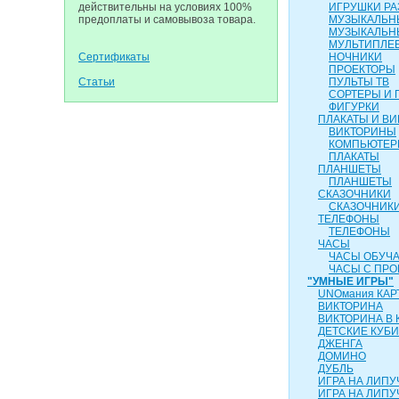
действительны на условиях 100%
ИГРУШКИ Р
предоплаты и самовывоза товара.
МУЗЫКАЛЬН
МУЗЫКАЛЬН
МУЛЬТИПЛЕ
Сертификаты
НОЧНИКИ
ПРОЕКТОРЫ
Статьи
ПУЛЬТЫ ТВ
СОРТЕРЫ И 
ФИГУРКИ
ПЛАКАТЫ И В
ВИКТОРИНЫ
КОМПЬЮТЕ
ПЛАКАТЫ
ПЛАНШЕТЫ
ПЛАНШЕТЫ
СКАЗОЧНИКИ
СКАЗОЧНИК
ТЕЛЕФОНЫ
ТЕЛЕФОНЫ
ЧАСЫ
ЧАСЫ ОБУЧ
ЧАСЫ С ПР
"УМНЫЕ ИГРЫ"
UNOмания КАР
ВИКТОРИНА
ВИКТОРИНА В 
ДЕТСКИЕ КУБИ
ДЖЕНГА
ДОМИНО
ДУБЛЬ
ИГРА НА ЛИПУ
ИГРА НА ЛИПУЧ