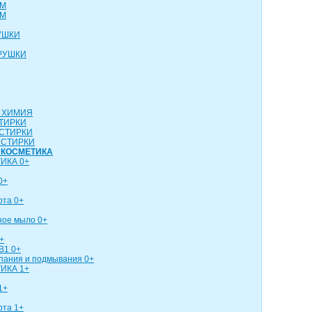
СМ
СМ
УШКИ
РУШКИ
 ХИМИЯ
ТИРКИ
СТИРКИ
 СТИРКИ
 КОСМЕТИКА
ИКА 0+
0+
рта 0+
ное мыло 0+
+
В1 0+
упания и подмывания 0+
ИКА 1+
1+
рта 1+