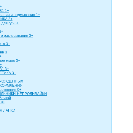
+
В1 1+
упания и подмывания 1+
ИКА 3+
 для губ 3+
3+
го расчесывания 3+
рта 3+
нн 3+
+
ное мыло 3+
+
В1 3+
ЕТИКА 3+
ОРОЖДЕННЫХ
 КОРМЛЕНИЯ
кормления 0+
ИЛЬНИКИ-НЕПРОЛИВАЙКИ
бочкой
СС
Я ЛАПКИ