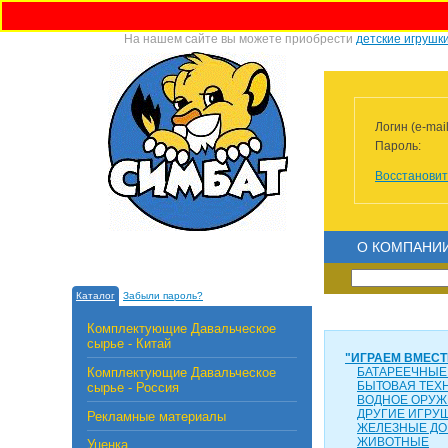
На нашем сайте вы можете приобрести
детские игрушк
Логин (e-mail
Пароль:
Восстановит
О КОМПАНИ
Каталог
Забыли пароль?
Комплектующие Давальческое
сырье - Китай
"ИГРАЕМ ВМЕСТ
Комплектующие Давальческое
БАТАРЕЕЧНЫЕ
БЫТОВАЯ ТЕХ
сырье - Россия
ВОДНОЕ ОРУЖ
ДРУГИЕ ИГРУ
Рекламные материалы
ЖЕЛЕЗНЫЕ ДО
ЖИВОТНЫЕ
Уценка