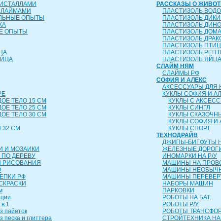
РИСТАЛЛАМИ
РАССКАЗЫ О ЖИВО
СЛАЙМАМИ
ПЛАСТИЗОЛЬ ВОД
ЕЛЬНЫЕ ОПЫТЫ
ПЛАСТИЗОЛЬ ДИК
КА
ПЛАСТИЗОЛЬ ДИН
Е ОПЫТЫ
ПЛАСТИЗОЛЬ ДОМ
ПЛАСТИЗОЛЬ ДРА
ПЛАСТИЗОЛЬ ПТИ
ЦА
ПЛАСТИЗОЛЬ РЕП
ЯЙЦА
ПЛАСТИЗОЛЬ ЯЙЦ
СЛАЙМ НЯМ
СЛАЙМЫ РФ
СОФИЯ И АЛЕКС
АКСЕССУАРЫ ДЛЯ 
РЕ
КУКЛЫ СОФИЯ И А
ДОЕ ТЕЛО 15 СМ
КУКЛЫ С АКСЕС
ДОЕ ТЕЛО 25 СМ
КУКЛЫ СИНГЛ
ДОЕ ТЕЛО 30 СМ
КУКЛЫ СКАЗОЧН
КУКЛЫ СОФИЯ И 
 32 СМ
КУКЛЫ СПОРТ
ТЕХНОДРАЙВ
ДЖИПЫ-БИГФУТЫ Н
И И МОЗАИКИ
ЖЕЛЕЗНЫЕ ДОРОГ
 ПО ДЕРЕВУ
ИНОМАРКИ НА Р/У
Я РИСОВАНИЯ
МАШИНЫ НА ПРОВ
О
МАШИНЫ НЕОБЫЧН
ЛЕПКИ РФ
МАШИНЫ ПЕРЕВЕ
СКРАСКИ
НАБОРЫ МАШИН
м
ПАРКОВКИ
ации
РОБОТЫ НА БАТ.
 в 1
РОБОТЫ Р/У
з пайеток
РОБОТЫ ТРАНСФ
з песка и глиттера
СТРОЙТЕХНИКА НА