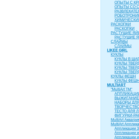
ОПЫТЫ С К
ОПЫТЫ СО 
РАЗВЛЕКАТ
РОБОТРОНИ
ХИМИЧЕСКИ
РАСКОПКИ
РАСКОПКИ
РАСТУЩИЕ ЯЙ
РАСТУЩИЕ 
СЛАЙМЫ
СЛАЙМЫ
LIKEE GIRL
КУКЛЫ
КУКЛЫ В ША
КУКЛЫ ТВЕР
КУКЛЫ ТВЕР
КУКЛЫ ТВЕР
КУКЛЫ ФЕШН
КУКЛЫ ФЕШН
MULTIART
"MultiArt ТМ"
АППЛИКАЦИ
ВЫЖИГАНИЕ
НАБОРЫ ДЛ
ТВОРЧЕСТВ
ТЕСТО ДЛЯ 
ФИГУРКИ-РА
MultiArt Аквагри
MultiArt Апплик
Аппликации 3
Аппликации и
Аппликации и