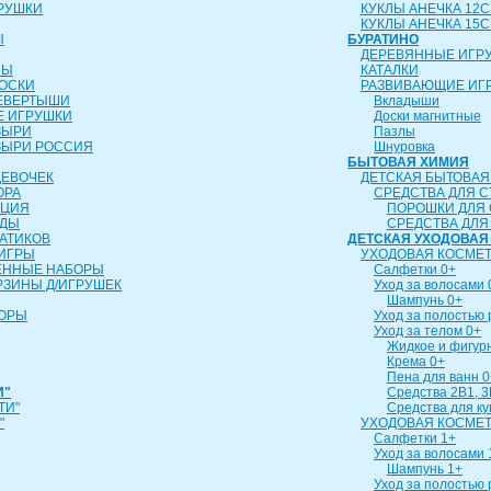
РУШКИ
КУКЛЫ АНЕЧКА 12
КУКЛЫ АНЕЧКА 15
Ы
БУРАТИНО
ДЕРЕВЯННЫЕ ИГР
ЛЫ
КАТАЛКИ
ОСКИ
РАЗВИВАЮЩИЕ ИГ
ЕВЕРТЫШИ
Вкладыши
 ИГРУШКИ
Доски магнитные
ЗЫРИ
Пазлы
ЗЫРИ РОССИЯ
Шнуровка
БЫТОВАЯ ХИМИЯ
ДЕВОЧЕК
ДЕТСКАЯ БЫТОВАЯ
ОРА
СРЕДСТВА ДЛЯ С
ИЦИЯ
ПОРОШКИ ДЛЯ 
УДЫ
СРЕДСТВА ДЛЯ
АТИКОВ
ДЕТСКАЯ УХОДОВАЯ
ИГРЫ
УХОДОВАЯ КОСМЕТ
ЕННЫЕ НАБОРЫ
Салфетки 0+
РЗИНЫ Д/ИГРУШЕК
Уход за волосами 
Шампунь 0+
БОРЫ
Уход за полостью 
Уход за телом 0+
Жидкое и фигур
Крема 0+
Пена для ванн 0
И"
Средства 2В1, 3
ТИ"
Средства для к
"
УХОДОВАЯ КОСМЕТ
Салфетки 1+
Уход за волосами 
Шампунь 1+
Уход за полостью 