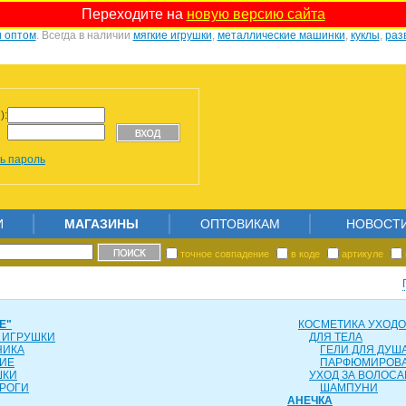
Переходите на
новую версию сайта
и оптом
. Всегда в наличии
мягкие игрушки
,
металлические машинки
,
куклы
,
раз
):
ь пароль
И
МАГАЗИНЫ
ОПТОВИКАМ
НОВОСТ
точное совпадение
в коде
артикуле
Е"
КОСМЕТИКА УХОД
 ИГРУШКИ
ДЛЯ ТЕЛА
НИКА
ГЕЛИ ДЛЯ ДУША
ИЕ
ПАРФЮМИРОВ
ШКИ
УХОД ЗА ВОЛОС
РОГИ
ШАМПУНИ
АНЕЧКА