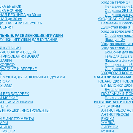
Уход за телом 1+
ШКА БРЕЛОК
Пена для ванн 1
ШКА НОЧНИК
Средства 2В1, 3
АЯ БЕЗ ЧИПА до 30 см
Средства для к
АЯ до 30 см
УХОДОВАЯ КОСМЕТ
ЦИОНАЛЬНАЯ ИГРУШКА
Бальзамы и блески
 СЕРИЯ
Душистая вода 3+
Уход за волосами 
АЛЬНЫЕ, РАЗВИВАЮЩИЕ ИГРУШКИ
Спрей для легко
РУШКИ, ИГРУШКИ ДЛЯ КУПАНИЯ
Шампунь 3+
Уход за полостью 
Я КУПАНИЯ
Уход за телом 3+
 РИСОВАНИЯ ВОДОЙ
Бомбочки для ва
Я РИСОВАНИЯ ВОДОЙ
Гель для душа 3
АТАЛКИ
Жидкое и фигур
 КОЛЕСО
Пена для ванн 3
 ПАЛОЧКЕ И ВЕРЕВКЕ
Средства 2В1, 3
У
УХОДОВАЯ КОСМ
ЕМУШКИ, ДУГИ, КОВРИКИ С ДУГАМИ
ЗАБОТЛИВАЯ МАМА
ЛЯСКУ
ТОВАРЫ ДЛЯ НОВ
ДУГАМИ
БУТЫЛОЧКИ ДЛЯ
Бутылочки для 
 БЕЗ БАТАРЕЕК
ПОИЛЬНИКИ, ПО
И МЯГКИЕ
Поильники с тру
И С БАТАРЕЙКАМИ
ИГРУШКИ АНТИСТРЕ
ТЕЛИ
СУПЕР ЖИМ
 ИГРУШКИ, ИНСТРУМЕНТЫ
АНТИСТРЕСС А-Л
Ы
АНТИСТРЕССЫ
ЫЕ ИНСТРУМЕНТЫ
ЁЖИКИ
ТАРЫ
ЖМЯКА
АНИНО
ЛИПУЧКИ
ИГРУШКИ
МЯЛКИ