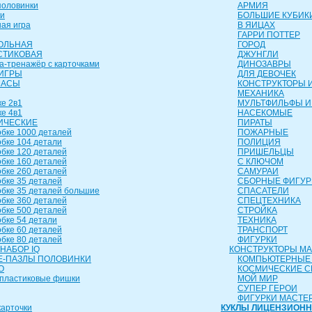
оловинки
АРМИЯ
и
БОЛЬШИЕ КУБИК
ая игра
В ЯИЦАХ
ГАРРИ ПОТТЕР
ОЛЬНАЯ
ГОРОД
СТИКОВАЯ
ДЖУНГЛИ
а-тренажёр с карточками
ДИНОЗАВРЫ
ИГРЫ
ДЛЯ ДЕВОЧЕК
ЧАСЫ
КОНСТРУКТОРЫ И
МЕХАНИКА
е 2в1
МУЛЬТФИЛЬФЫ И
е 4в1
НАСЕКОМЫЕ
ИЧЕСКИЕ
ПИРАТЫ
бке 1000 деталей
ПОЖАРНЫЕ
бке 104 детали
ПОЛИЦИЯ
бке 120 деталей
ПРИШЕЛЬЦЫ
бке 160 деталей
С КЛЮЧОМ
бке 260 деталей
САМУРАИ
бке 35 деталей
СБОРНЫЕ ФИГУР
бке 35 деталей большие
СПАСАТЕЛИ
бке 360 деталей
СПЕЦТЕХНИКА
бке 500 деталей
СТРОЙКА
бке 54 детали
ТЕХНИКА
бке 60 деталей
ТРАНСПОРТ
бке 80 деталей
ФИГУРКИ
НАБОР IQ
КОНСТРУКТОРЫ М
-ПАЗЛЫ ПОЛОВИНКИ
КОМПЬЮТЕРНЫЕ
О
КОСМИЧЕСКИЕ 
пластиковые фишки
МОЙ МИР
СУПЕР ГЕРОИ
ФИГУРКИ МАСТЕ
арточки
КУКЛЫ ЛИЦЕНЗИОН