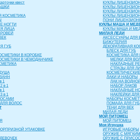
рточки квест
КУКЛЫ ЛИЦЕНЗИО
АШКИ
КУКЛЫ ЛИЦЕНЗИО
КУКЛЫ ЛИЦЕНЗИО
Я КОСМЕТИКА
КУКЛЫ ЛИЦЕНЗИОН
Ы
ПОНИ ЛИЦЕНЗИОН
Е НОГТИ
КУКЛЫ МАША И МЕД
ЛЯ ЛИЦА
КУКЛЫ МАША И МЕ
БРОВЕЙ
МИЛАЯ ЛЕДИ
ВЕК
АКСЕССУАРЫ ДЛЯ 
БИЖУТЕРИЯ
Я ГУБ
ДЕКОРАТИВНАЯ КО
БЛЕСК ДЛЯ ГУБ
ОСМЕТИКИ В КОРОБКЕ
КОСМЕТИКА ДЛЯ 
ОСМЕТИКИ В ЧЕМОДАНЧИКЕ
МЕЛКИ ДЛЯ ВО
СМЕТИКА
НАКЛАДНЫЕ Р
СТРАЗЫ ДЛЯ Л
 ДУША
КОСМЕТИЧЕСКИЕ
 ВАНН
ЛАКИ И НАБОРЫ
в 1
ЛАК НА ВОДНО
2 в 1
НАБОР ЛАКОВ
в 1
НАКЛАДНЫЕ Н
3 в 1
НАКЛЕЙКИ ДЛЯ
ЛОСАМИ
НАБОРЫ КОСМЕТ
ДЛЯ ВОЛОС
ПОМАДА ДЛЯ ГУБ
Т
ТЕНИ ДЛЯ ВЕК
МИЛАЯ ЛЕДИ
МОЙ ПИТОМЕЦ
Я
МОЙ ПИТОМЕЦ
Моя Игрушка
СЮРПРИЗНОЙ УПАКОВКЕ
ИГРОВЫЕ НАБОРЫ
ОРУЖИЕ С МЯГКИ
ДЕВОЧЕК
ОРУЖИЕ С ПРИСО