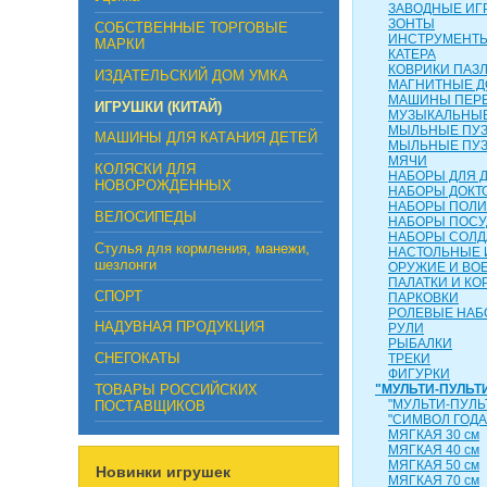
ЗАВОДНЫЕ ИГ
ЗОНТЫ
СОБСТВЕННЫЕ ТОРГОВЫЕ
ИНСТРУМЕНТ
МАРКИ
КАТЕРА
КОВРИКИ ПАЗ
ИЗДАТЕЛЬСКИЙ ДОМ УМКА
МАГНИТНЫЕ Д
МАШИНЫ ПЕР
ИГРУШКИ (КИТАЙ)
МУЗЫКАЛЬНЫЕ
МЫЛЬНЫЕ ПУ
МАШИНЫ ДЛЯ КАТАНИЯ ДЕТЕЙ
МЫЛЬНЫЕ ПУ
МЯЧИ
КОЛЯСКИ ДЛЯ
НАБОРЫ ДЛЯ 
НОВОРОЖДЕННЫХ
НАБОРЫ ДОКТ
НАБОРЫ ПОЛ
ВЕЛОСИПЕДЫ
НАБОРЫ ПОС
НАБОРЫ СОЛД
Стулья для кормления, манежи,
НАСТОЛЬНЫЕ 
шезлонги
ОРУЖИЕ И ВО
ПАЛАТКИ И КО
СПОРТ
ПАРКОВКИ
РОЛЕВЫЕ НА
НАДУВНАЯ ПРОДУКЦИЯ
РУЛИ
РЫБАЛКИ
СНЕГОКАТЫ
ТРЕКИ
ФИГУРКИ
ТОВАРЫ РОССИЙСКИХ
"МУЛЬТИ-ПУЛЬТ
"МУЛЬТИ-ПУЛЬ
ПОСТАВЩИКОВ
"СИМВОЛ ГОДА
МЯГКАЯ 30 см
МЯГКАЯ 40 см
МЯГКАЯ 50 см
Новинки игрушек
МЯГКАЯ 70 см