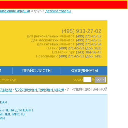
вивающие игрушки
и другие
детские товары
.
1344784359
(495) 933-27-02
Для
региональных
клиентов:
(499) 271-65-52
Для
московских
клиентов:
(499) 271-65-53
Для
сетевых
клиентов:
(499) 271-65-54
Казань:
(499) 271-65-53 (доб. 162)
Екатеринбург:
(343) 384-56-43
Новосибирск:
(499) 271-65-53 (доб. 349)
И
ПРАЙС-ЛИСТЫ
КООРДИНАТЫ
скидка
%
штрих-коде
Главная
-
Собственные торговые марки
- ИГРУШКИ ДЛЯ ВАННОЙ
ОВАЯ
 и ПЕНА ДЛЯ ВАНН
АННЫЕ МИСТЫ
АМИ