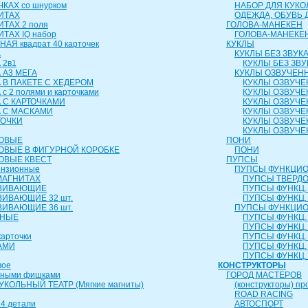
КАХ со шнурком
НАБОР ДЛЯ КУКО
ИТАХ
ОДЕЖДА, ОБУВЬ 
ИТАХ 2 поля
ГОЛОВА-МАНЕКЕН
ТАХ IQ набор
ГОЛОВА-МАНЕКЕ
АЯ квадрат 40 карточек
КУКЛЫ
А
КУКЛЫ БЕЗ ЗВУК
 2в1
КУКЛЫ БЕЗ ЗВУ
 А3 МЕГА
КУКЛЫ ОЗВУЧЕН
 В ПАКЕТЕ С ХЕДЕРОМ
КУКЛЫ ОЗВУЧЕ
с 2 полями и карточками
КУКЛЫ ОЗВУЧЕ
 С КАРТОЧКАМИ
КУКЛЫ ОЗВУЧЕ
А С МАСКАМИ
КУКЛЫ ОЗВУЧЕ
ТОЧКИ
КУКЛЫ ОЗВУЧЕ
КУКЛЫ ОЗВУЧЕ
РОВЫЕ
ПОНИ
ОВЫЕ В ФИГУРНОЙ КОРОБКЕ
ПОНИ
ОВЫЕ КВЕСТ
ПУПСЫ
ензионные
ПУПСЫ ФУНКЦИО
МАГНИТАХ
ПУПСЫ ТВЕРДОЕ
ЗВИВАЮЩИЕ
ПУПСЫ ФУНКЦ. 
ВИВАЮЩИЕ 32 шт.
ПУПСЫ ФУНКЦ. 
ВИВАЮЩИЕ 36 шт.
ПУПСЫ ФУНКЦИО
ЬНЫЕ
ПУПСЫ ФУНКЦ. 
ПУПСЫ ФУНКЦ. 
карточки
ПУПСЫ ФУНКЦ. 
АМИ
ПУПСЫ ФУНКЦ. 
ПУПСЫ ФУНКЦ. 
вое
КОНСТРУКТОРЫ
чными фишками
ГОРОД МАСТЕРОВ
КОЛЬНЫЙ ТЕАТР (Мягкие магниты)
(конструкторы) пр
ROAD RACING
4 детали
АВТОСПОРТ