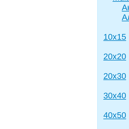
А
А
10х15
20х20
20х30
30х40
40х50