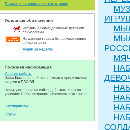
Товары вновь появившиеся в каталоге
МУ
ИГРУ
Условные обозначения
МЫ
Игрушки рекомендованные детскими
психологами
МЫ
На данные товары была существенно
снижена цена
РОСС
Акции за неделю
МЯ
НА
Полезная информация
Условия работы
ДЕВО
Наша Компания работает только с юридическими
лицами и ПБОЮЛ.
НА
Цены, указанные на сайте, действительны на
условиях 100% предоплаты и самовывоза товара.
НА
НА
Сертификаты
Статьи
НА
СОЛД