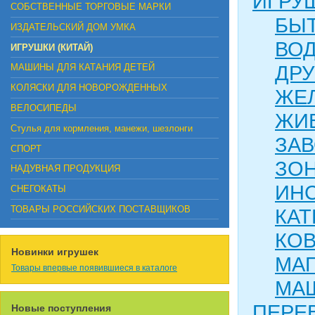
ИГРУ
СОБСТВЕННЫЕ ТОРГОВЫЕ МАРКИ
БЫТ
ИЗДАТЕЛЬСКИЙ ДОМ УМКА
ВО
ИГРУШКИ (КИТАЙ)
ДРУ
МАШИНЫ ДЛЯ КАТАНИЯ ДЕТЕЙ
КОЛЯСКИ ДЛЯ НОВОРОЖДЕННЫХ
ЖЕ
ВЕЛОСИПЕДЫ
ЖИ
Стулья для кормления, манежи, шезлонги
ЗА
СПОРТ
ЗО
НАДУВНАЯ ПРОДУКЦИЯ
ИН
СНЕГОКАТЫ
ТОВАРЫ РОССИЙСКИХ ПОСТАВЩИКОВ
КАТ
КО
Новинки игрушек
МА
Товары впервые появившиеся в каталоге
МА
ПЕРЕ
Новые поступления