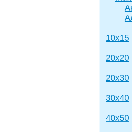
А
А
10х15
20х20
20х30
30х40
40х50