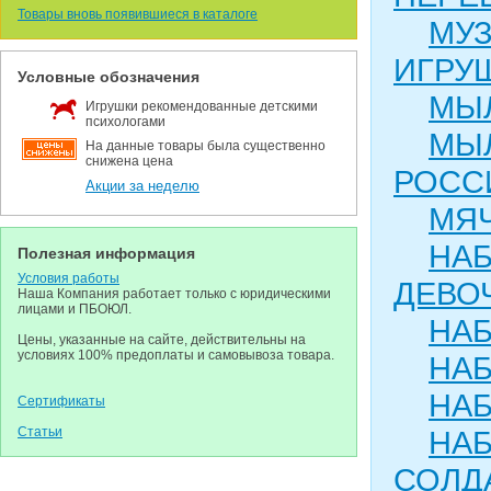
Товары вновь появившиеся в каталоге
МУ
ИГРУ
Условные обозначения
МЫ
Игрушки рекомендованные детскими
психологами
МЫ
На данные товары была существенно
снижена цена
РОСС
Акции за неделю
МЯ
НА
Полезная информация
Условия работы
ДЕВО
Наша Компания работает только с юридическими
лицами и ПБОЮЛ.
НА
Цены, указанные на сайте, действительны на
условиях 100% предоплаты и самовывоза товара.
НА
НА
Сертификаты
Статьи
НА
СОЛД