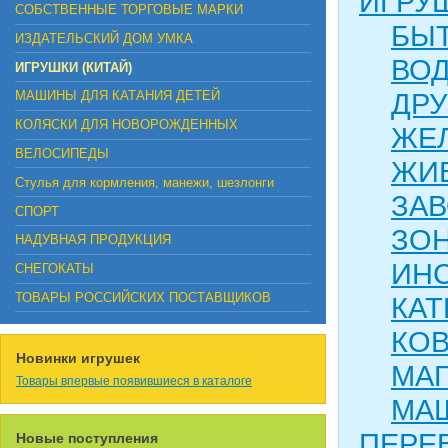
ИГРУ
СОБСТВЕННЫЕ ТОРГОВЫЕ МАРКИ
БЫТ
ИЗДАТЕЛЬСКИЙ ДОМ УМКА
ВО
ИГРУШКИ (КИТАЙ)
ДРУ
МАШИНЫ ДЛЯ КАТАНИЯ ДЕТЕЙ
КОЛЯСКИ ДЛЯ НОВОРОЖДЕННЫХ
ЖЕ
ВЕЛОСИПЕДЫ
ЖИ
Стулья для кормления, манежи, шезлонги
ЗА
СПОРТ
ЗО
НАДУВНАЯ ПРОДУКЦИЯ
ИН
СНЕГОКАТЫ
ТОВАРЫ РОССИЙСКИХ ПОСТАВЩИКОВ
КАТ
КО
Новинки игрушек
МА
Товары впервые появившиеся в каталоге
МА
ПЕРЕ
Новые поступления