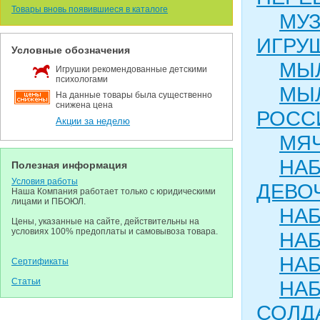
Товары вновь появившиеся в каталоге
МУ
ИГРУ
Условные обозначения
МЫ
Игрушки рекомендованные детскими
психологами
МЫ
На данные товары была существенно
снижена цена
РОСС
Акции за неделю
МЯ
НА
Полезная информация
Условия работы
ДЕВО
Наша Компания работает только с юридическими
лицами и ПБОЮЛ.
НА
Цены, указанные на сайте, действительны на
условиях 100% предоплаты и самовывоза товара.
НА
НА
Сертификаты
Статьи
НА
СОЛД